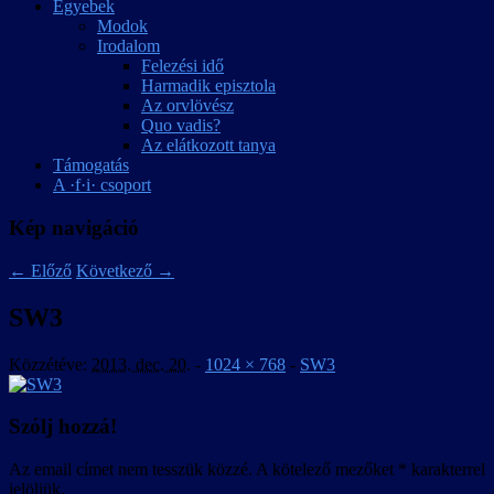
Egyebek
Modok
Irodalom
Felezési idő
Harmadik episztola
Az orvlövész
Quo vadis?
Az elátkozott tanya
Támogatás
A ·f·i· csoport
Kép navigáció
← Előző
Következő →
SW3
Közzétéve:
2013. dec. 20.
-
1024 × 768
-
SW3
Szólj hozzá!
Az email címet nem tesszük közzé.
A kötelező mezőket
*
karakterrel
jelöljük.