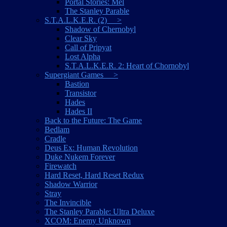
Portal Stories: Mel
The Stanley Parable
S.T.A.L.K.E.R. (2) >
Shadow of Chernobyl
Clear Sky
Call of Pripyat
Lost Alpha
S.T.A.L.K.E.R. 2: Heart of Chornobyl
Supergiant Games >
Bastion
Transistor
Hades
Hades II
Back to the Future: The Game
Bedlam
Cradle
Deus Ex: Human Revolution
Duke Nukem Forever
Firewatch
Hard Reset, Hard Reset Redux
Shadow Warrior
Stray
The Invincible
The Stanley Parable: Ultra Deluxe
XCOM: Enemy Unknown