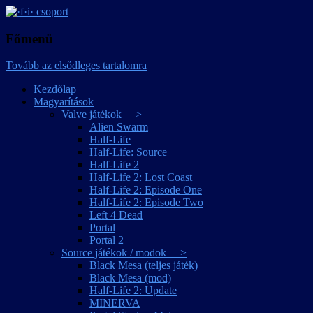
játékmagyarítások
·f·i· csoport
Főmenü
Tovább az elsődleges tartalomra
Kezdőlap
Magyarítások
Valve játékok >
Alien Swarm
Half-Life
Half-Life: Source
Half-Life 2
Half-Life 2: Lost Coast
Half-Life 2: Episode One
Half-Life 2: Episode Two
Left 4 Dead
Portal
Portal 2
Source játékok / modok >
Black Mesa (teljes játék)
Black Mesa (mod)
Half-Life 2: Update
MINERVA