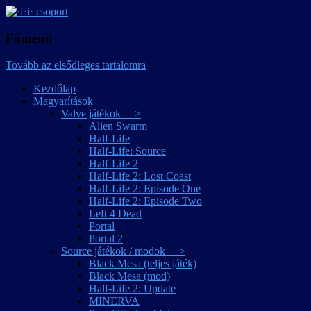
játékmagyarítások
·f·i· csoport
Főmenü
Tovább az elsődleges tartalomra
Kezdőlap
Magyarítások
Valve játékok >
Alien Swarm
Half-Life
Half-Life: Source
Half-Life 2
Half-Life 2: Lost Coast
Half-Life 2: Episode One
Half-Life 2: Episode Two
Left 4 Dead
Portal
Portal 2
Source játékok / modok >
Black Mesa (teljes játék)
Black Mesa (mod)
Half-Life 2: Update
MINERVA