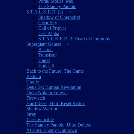
Portal Stories: Mel
The Stanley Parable
S.T.A.L.K.E.R. (2) >
Shadow of Chernobyl
Clear Sky
Call of Pripyat
Lost Alpha
S.T.A.L.K.E.R. 2: Heart of Chornobyl
Supergiant Games >
Bastion
Transistor
Hades
Hades II
Back to the Future: The Game
Bedlam
Cradle
Deus Ex: Human Revolution
Duke Nukem Forever
Firewatch
Hard Reset, Hard Reset Redux
Shadow Warrior
Stray
The Invincible
The Stanley Parable: Ultra Deluxe
XCOM: Enemy Unknown