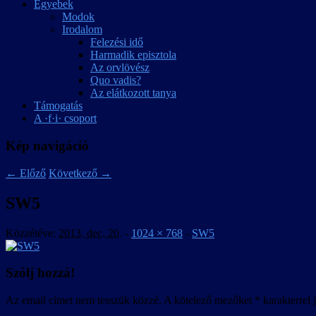
Egyebek
Modok
Irodalom
Felezési idő
Harmadik episztola
Az orvlövész
Quo vadis?
Az elátkozott tanya
Támogatás
A ·f·i· csoport
Kép navigáció
← Előző
Következő →
SW5
Közzétéve:
2013. dec. 20.
-
1024 × 768
-
SW5
Szólj hozzá!
Az email címet nem tesszük közzé.
A kötelező mezőket
*
karakterrel j