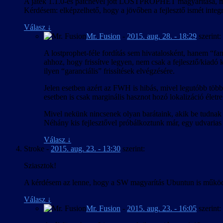
A játék 1.1.0-es patchével jött LOSTPROPHET magyarítása, maj
Kérdésem: elképzelhető, hogy a jövőben a fejlesztő ismét integrá
Válasz
↓
Mr. Fusion
-
2015. aug. 28. - 18:29
szerint:
A lostprophet-féle fordítás sem hivatalosként, hanem “fan
ahhoz, hogy frissítve legyen, nem csak a fejlesztő/kiadó ke
ilyen “garanciális” frissítések elvégzésére.
Jelen esetben azért az FWH is hibás, mivel legutóbb több
esetben is csak marginális hasznot hozó lokalizáció életr
Mivel nekünk nincsenek olyan barátaink, akik be tudnak n
Néhány kis fejlesztővel próbálkoztunk már, egy udvarias v
Válasz
↓
Stroke
-
2015. aug. 23. - 13:30
szerint:
Sziasztok!
A kérdésem az lenne, hogy a SW magyarítás Ubuntun is műk
Válasz
↓
Mr. Fusion
-
2015. aug. 23. - 16:05
szerint: