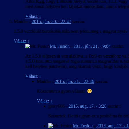
Attól függ, hogy Linuxon melyik verzió van, 1.13, vagy 1
mert annál helyben kell fájlokat módosítani, amit a tel
Válasz
↓
Madder
-
2015. jún. 20. - 22:47
szerint:
1.5.0 verziónál bemásolás után nem jelent meg a magyar nyelv
Válasz
↓
Mr. Fusion
-
2015. jún. 21. - 9:04
szerint:
Az 1.5.0 teljesen át van alakítva, a Dx9-es verzióhoz val
1.5.0-hoz, ami megint el fogja rontani a magyarítást is (
kell helyben patchelni), meg akartuk várni, hogy kiadjá
Válasz
↓
Madder
-
2015. jún. 21. - 23:46
szerint:
Köszönöm a gyors választ.
Válasz
↓
gerry666
-
2015. aug. 17. - 3:28
szerint:
Sziasztok. Dettó ugyan ez a probléma én örül
Mr. Fusion
-
2015. aug. 17. - 