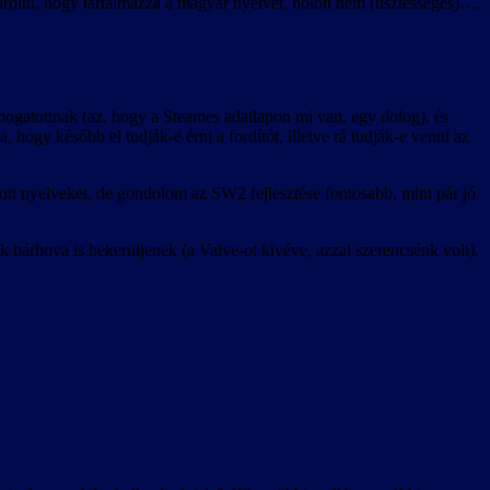
lni, hogy tartalmazza a magyar nyelvet, holott nem (tisztességes)….
ámogatottnak (az, hogy a Steames adatlapon mi van, egy dolog), és
a, hogy később el tudják-e érni a fordítót, illetve rá tudják-e venni az
lott nyelveket, de gondolom az SW2 fejlesztése fontosabb, mint pár jó
 bárhova is bekerüljenek (a Valve-ot kivéve, azzal szerencsénk volt).