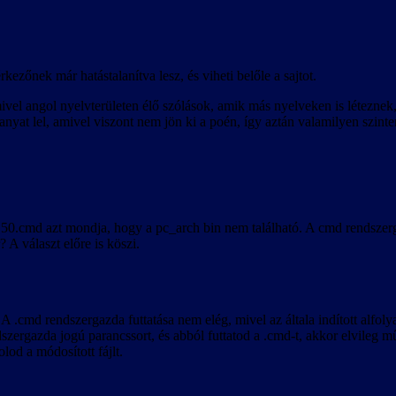
ni a teljes magyar karakterkészletet, ezért annak támogatásáról lemondtu
lehetőség is megjelenik a nyelvválasztó listában, ennek kiválasztása a hi
ezőnek már hatástalanítva lesz, és viheti belőle a sajtot.
vel angol nyelvterületen élő szólások, amik más nyelveken is léteznek, d
yat lel, amivel viszont nem jön ki a poén, így aztán valamilyen szinten
1.50.cmd azt mondja, hogy a pc_arch bin nem található. A cmd rendszer
 A választ előre is köszi.
 .cmd rendszergazda futtatása nem elég, mivel az általa indított alfol
zergazda jogú parancssort, és abból futtatod a .cmd-t, akkor elvileg mű
lod a módosított fájlt.