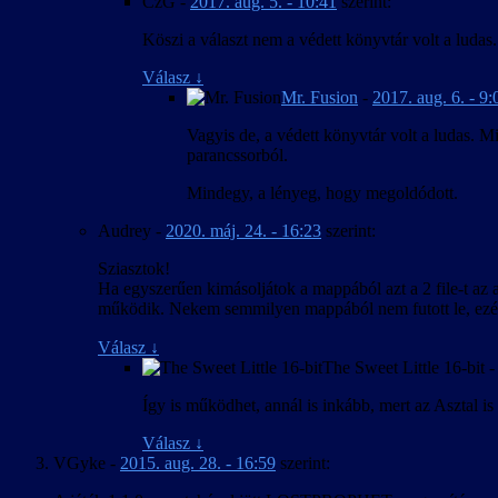
CzG
-
2017. aug. 5. - 10:41
szerint:
Köszi a választ nem a védett könyvtár volt a ludas
Válasz
↓
Mr. Fusion
-
2017. aug. 6. - 9:
Vagyis de, a védett könyvtár volt a ludas. 
parancssorból.
Mindegy, a lényeg, hogy megoldódott.
Audrey
-
2020. máj. 24. - 16:23
szerint:
Sziasztok!
Ha egyszerűen kimásoljátok a mappából azt a 2 file-t az a
működik. Nekem semmilyen mappából nem futott le, ezé
Válasz
↓
The Sweet Little 16-bit
Így is működhet, annál is inkább, mert az Asztal i
Válasz
↓
VGyke
-
2015. aug. 28. - 16:59
szerint: