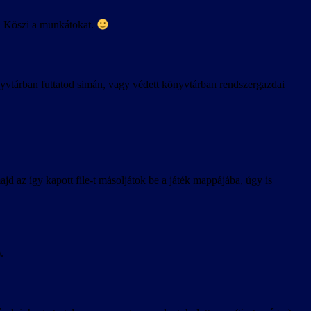
-t. Köszi a munkátokat.
nyvtárban futtatod simán, vagy védett könyvtárban rendszergazdai
ajd az így kapott file-t másoljátok be a játék mappájába, úgy is
).