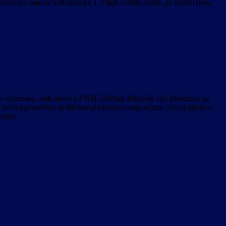
el ott csak be kell másolni 1-3 fájlt a többi mellé, az utóbbi nem,
 változata, csak mivel a FWH állítólag dolgozik egy frissítésen az
 lehet egyszerűen új fájl hozzáadásával magyarítani, létező fájlokat
ovább.