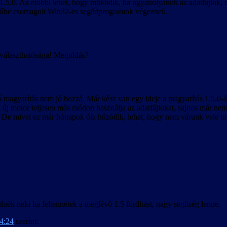
.5.0. Az előbbi lehet, hogy működik, ha ugyanolyanok az adatfájlok, miv
epítőbe csomagolt Win32-es segédprogramok végeznek.
 választhatósága! Megoldás?
ó magyarítás nem jó hozzá. Már kész van egy ideje a magyarítás 1.5.0-ás
az új motor teljesen más módon használja az adatfájlokat, sajnos már nem
k. De mivel ez már hónapok óta húzódik, lehet, hogy nem várunk vele t
nék neki ha feltennétek a meglévő 1.5 fordítást, nagy segítség lenne.
14:24
szerint: