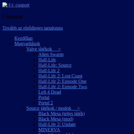
játékmagyarítások
·f·i· csoport
Főmenü
Tovább az elsődleges tartalomra
Kezdőlap
Magyarítások
Valve játékok >
Alien Swarm
Half-Life
Half-Life: Source
Half-Life 2
Half-Life 2: Lost Coast
Half-Life 2: Episode One
Half-Life 2: Episode Two
Left 4 Dead
Portal
Portal 2
Source játékok / modok >
Black Mesa (teljes játék)
Black Mesa (mod)
Half-Life 2: Update
MINERVA