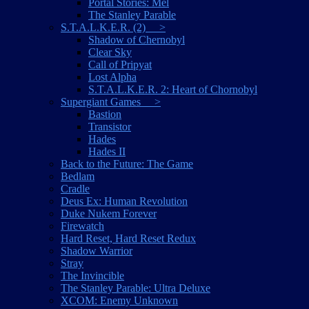
Portal Stories: Mel
The Stanley Parable
S.T.A.L.K.E.R. (2) >
Shadow of Chernobyl
Clear Sky
Call of Pripyat
Lost Alpha
S.T.A.L.K.E.R. 2: Heart of Chornobyl
Supergiant Games >
Bastion
Transistor
Hades
Hades II
Back to the Future: The Game
Bedlam
Cradle
Deus Ex: Human Revolution
Duke Nukem Forever
Firewatch
Hard Reset, Hard Reset Redux
Shadow Warrior
Stray
The Invincible
The Stanley Parable: Ultra Deluxe
XCOM: Enemy Unknown