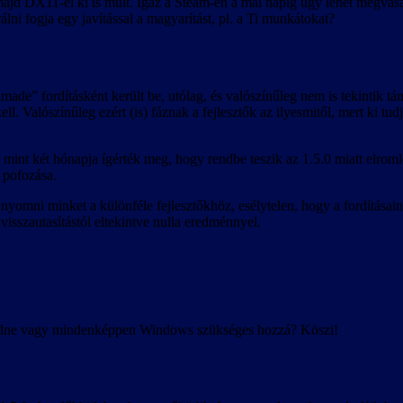
d DX11-el ki is múlt. Igaz a Steam-en a mai napig úgy lehet megvásáro
lni fogja egy javítással a magyarítást, pl. a Ti munkátokat?
made” fordításként került be, utólag, és valószínűleg nem is tekintik t
ll. Valószínűleg ezért (is) fáznak a fejlesztők az ilyesmitől, mert ki tudj
 mint két hónapja ígérték meg, hogy rendbe teszik az 1.5.0 miatt elrom
e pofozása.
yomni minket a különféle fejlesztőkhöz, esélytelen, hogy a fordításaink
isszautasítástól eltekintve nulla eredménnyel.
ödne vagy mindenképpen Windows szükséges hozzá? Köszi!