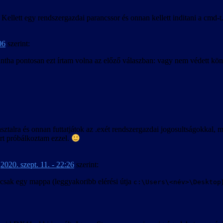
. Kellett egy rendszergazdai parancssor és onnan kellett inditani a cmd
06
szerint:
Mintha pontosan ezt írtam volna az előző válaszban: vagy nem védett kö
sztalra és onnan futtatjátok az .exét rendszergazdai jogosultságokkal, m
rt próbálkoztam ezzel.
-
2020. szept. 11. - 22:26
szerint:
s csak egy mappa (leggyakoribb elérési útja
c:\Users\<név>\Desktop