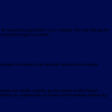
nk, a magyarítás használatához játékfrissítés beszerzését javasoljuk.
vatalos magyar lokalizáció játékba kerüléséig angolra állítja vissza a
e csak tartalmi egyezésben. Ez pl. eredetileg “the early bird gets the
 meg kellett hagyni az eredetit.
gazdaként van futtatva a bin fájl mellé van másolva és mégsem
yamatok nem öröklik a jogkört, így nem tudnak további fájlokat
ködhet, de a legbiztosabb, ha a leírás szerint kimásolsz mindent egy