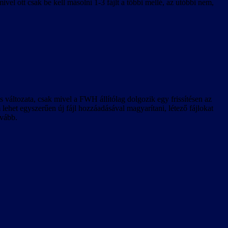
el ott csak be kell másolni 1-3 fájlt a többi mellé, az utóbbi nem,
 változata, csak mivel a FWH állítólag dolgozik egy frissítésen az
 lehet egyszerűen új fájl hozzáadásával magyarítani, létező fájlokat
ovább.