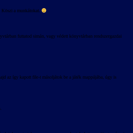
-t. Köszi a munkátokat.
nyvtárban futtatod simán, vagy védett könyvtárban rendszergazdai
ajd az így kapott file-t másoljátok be a játék mappájába, úgy is
).