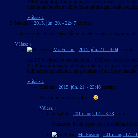
Attól függ, hogy Linuxon melyik verzió van, 1.13, vagy 1
mert annál helyben kell fájlokat módosítani, amit a tel
Válasz
↓
Madder
-
2015. jún. 20. - 22:47
szerint:
1.5.0 verziónál bemásolás után nem jelent meg a magyar nyelv
Válasz
↓
Mr. Fusion
-
2015. jún. 21. - 9:04
szerint:
Az 1.5.0 teljesen át van alakítva, a Dx9-es verzióhoz val
1.5.0-hoz, ami megint el fogja rontani a magyarítást is (
kell helyben patchelni), meg akartuk várni, hogy kiadjá
Válasz
↓
Madder
-
2015. jún. 21. - 23:46
szerint:
Köszönöm a gyors választ.
Válasz
↓
gerry666
-
2015. aug. 17. - 3:28
szerint:
Sziasztok. Dettó ugyan ez a probléma én örül
Mr. Fusion
-
2015. aug. 17. - 