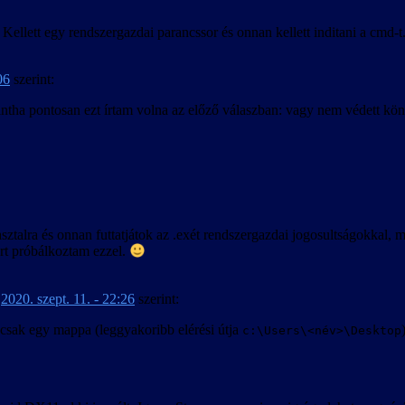
. Kellett egy rendszergazdai parancssor és onnan kellett inditani a cmd
06
szerint:
Mintha pontosan ezt írtam volna az előző válaszban: vagy nem védett kö
sztalra és onnan futtatjátok az .exét rendszergazdai jogosultságokkal, m
rt próbálkoztam ezzel.
-
2020. szept. 11. - 22:26
szerint:
s csak egy mappa (leggyakoribb elérési útja
c:\Users\<név>\Desktop