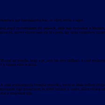
ni a teljes magyar karakterkészletet, ezért annak támogatásáról lemondtu
lehetőség is megjelenik a nyelvválasztó listában, ennek kiválasztása a hi
ezőnek már hatástalanítva lesz, és viheti belőle a sajtot.
vel angol nyelvterületen élő szólások, amik más nyelveken is léteznek, d
yat lel, amivel viszont nem jön ki a poén, így aztán valamilyen szinten
1.50.cmd azt mondja, hogy a pc_arch bin nem található. A cmd rendszer
 A választ előre is köszi.
 .cmd rendszergazda futtatása nem elég, mivel az általa indított alfol
zergazda jogú parancssort, és abból futtatod a .cmd-t, akkor elvileg mű
lod a módosított fájlt.