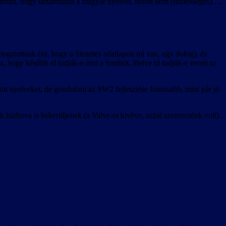
lni, hogy tartalmazza a magyar nyelvet, holott nem (tisztességes)….
ámogatottnak (az, hogy a Steames adatlapon mi van, egy dolog), és
a, hogy később el tudják-e érni a fordítót, illetve rá tudják-e venni az
lott nyelveket, de gondolom az SW2 fejlesztése fontosabb, mint pár jó
 bárhova is bekerüljenek (a Valve-ot kivéve, azzal szerencsénk volt).