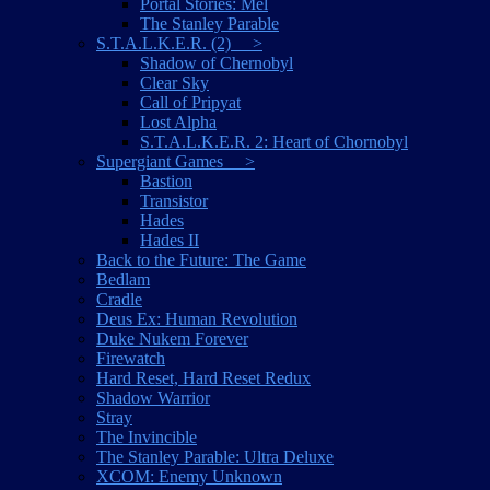
Portal Stories: Mel
The Stanley Parable
S.T.A.L.K.E.R. (2) >
Shadow of Chernobyl
Clear Sky
Call of Pripyat
Lost Alpha
S.T.A.L.K.E.R. 2: Heart of Chornobyl
Supergiant Games >
Bastion
Transistor
Hades
Hades II
Back to the Future: The Game
Bedlam
Cradle
Deus Ex: Human Revolution
Duke Nukem Forever
Firewatch
Hard Reset, Hard Reset Redux
Shadow Warrior
Stray
The Invincible
The Stanley Parable: Ultra Deluxe
XCOM: Enemy Unknown