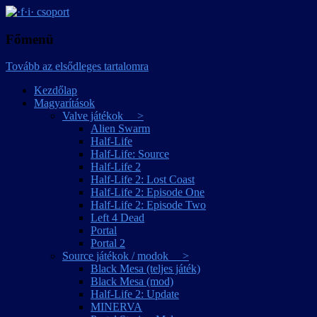
játékmagyarítások
·f·i· csoport
Főmenü
Tovább az elsődleges tartalomra
Kezdőlap
Magyarítások
Valve játékok >
Alien Swarm
Half-Life
Half-Life: Source
Half-Life 2
Half-Life 2: Lost Coast
Half-Life 2: Episode One
Half-Life 2: Episode Two
Left 4 Dead
Portal
Portal 2
Source játékok / modok >
Black Mesa (teljes játék)
Black Mesa (mod)
Half-Life 2: Update
MINERVA