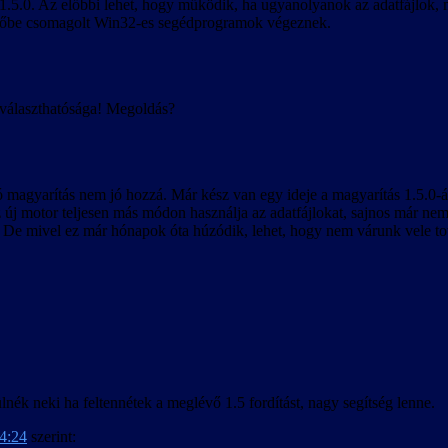
.5.0. Az előbbi lehet, hogy működik, ha ugyanolyanok az adatfájlok, miv
epítőbe csomagolt Win32-es segédprogramok végeznek.
 választhatósága! Megoldás?
ó magyarítás nem jó hozzá. Már kész van egy ideje a magyarítás 1.5.0-ás
az új motor teljesen más módon használja az adatfájlokat, sajnos már nem
k. De mivel ez már hónapok óta húzódik, lehet, hogy nem várunk vele t
nék neki ha feltennétek a meglévő 1.5 fordítást, nagy segítség lenne.
14:24
szerint: