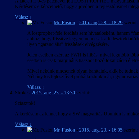
A játék 1.1.0-es patchével jött LOSTPROPHET magyarítása, maj
Kérdésem: elképzelhető, hogy a jövőben a fejlesztő ismét integrá
Válasz
↓
Mr. Fusion
-
2015. aug. 28. - 18:29
szerint:
A lostprophet-féle fordítás sem hivatalosként, hanem “fan
ahhoz, hogy frissítve legyen, nem csak a fejlesztő/kiadó ke
ilyen “garanciális” frissítések elvégzésére.
Jelen esetben azért az FWH is hibás, mivel legutóbb több
esetben is csak marginális hasznot hozó lokalizáció életr
Mivel nekünk nincsenek olyan barátaink, akik be tudnak n
Néhány kis fejlesztővel próbálkoztunk már, egy udvarias v
Válasz
↓
Stroke
-
2015. aug. 23. - 13:30
szerint:
Sziasztok!
A kérdésem az lenne, hogy a SW magyarítás Ubuntun is műk
Válasz
↓
Mr. Fusion
-
2015. aug. 23. - 16:05
szerint: