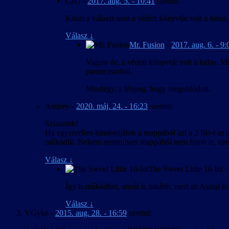
CzG
-
2017. aug. 5. - 10:41
szerint:
Köszi a választ nem a védett könyvtár volt a ludas
Válasz
↓
Mr. Fusion
-
2017. aug. 6. - 9:
Vagyis de, a védett könyvtár volt a ludas. 
parancssorból.
Mindegy, a lényeg, hogy megoldódott.
Audrey
-
2020. máj. 24. - 16:23
szerint:
Sziasztok!
Ha egyszerűen kimásoljátok a mappából azt a 2 file-t az a
működik. Nekem semmilyen mappából nem futott le, ezé
Válasz
↓
The Sweet Little 16-bit
Így is működhet, annál is inkább, mert az Asztal i
Válasz
↓
VGyke
-
2015. aug. 28. - 16:59
szerint: