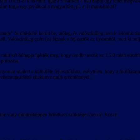
d DX11-el ki is múlt. Igaz a Steam-en a mai napig úgy lehet megvásáro
lni fogja egy javítással a magyarítást, pl. a Ti munkátokat?
made” fordításként került be, utólag, és valószínűleg nem is tekintik t
ll. Valószínűleg ezért (is) fáznak a fejlesztők az ilyesmitől, mert ki tudj
 mint két hónapja ígérték meg, hogy rendbe teszik az 1.5.0 miatt elrom
e pofozása.
yomni minket a különféle fejlesztőkhöz, esélytelen, hogy a fordításaink
isszautasítástól eltekintve nulla eredménnyel.
ödne vagy mindenképpen Windows szükséges hozzá? Köszi!