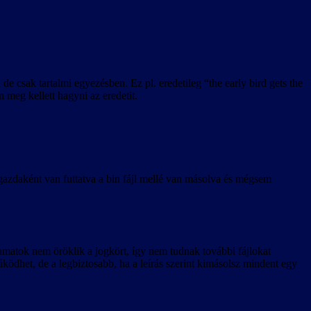
nk, a magyarítás használatához játékfrissítés beszerzését javasoljuk.
vatalos magyar lokalizáció játékba kerüléséig angolra állítja vissza a
e csak tartalmi egyezésben. Ez pl. eredetileg “the early bird gets the
 meg kellett hagyni az eredetit.
gazdaként van futtatva a bin fájl mellé van másolva és mégsem
yamatok nem öröklik a jogkört, így nem tudnak további fájlokat
ködhet, de a legbiztosabb, ha a leírás szerint kimásolsz mindent egy