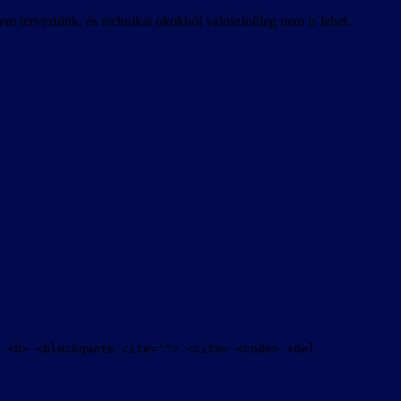
em terveztünk, és technikai okokból valószínűleg nem is lehet.
 <b> <blockquote cite=""> <cite> <code> <del