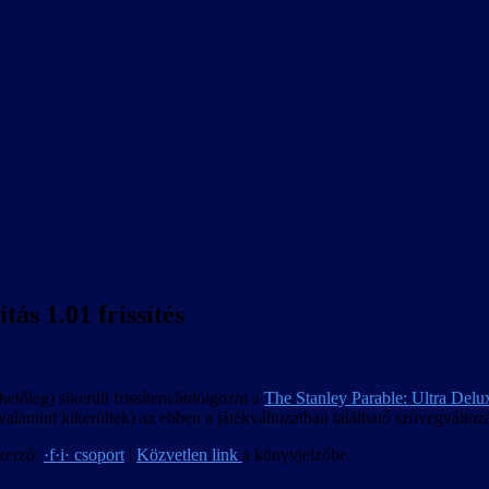
ás 1.01 frissítés
tőleg) sikerült frissíteni/átdolgozni a
The Stanley Parable: Ultra Delu
k (valamint kikerültek) az ebben a játékváltozatban található szövegváltoz
zerző:
·f·i· csoport
|
Közvetlen link
a könyvjelzőbe.