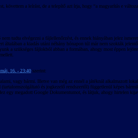
t, követtem a leírást, de a telepítő azt írja, hogy “a magyarítás e vált
nem tudta elvégezni a fájlellenőrzést, és ennek hiányában jelez ismeretlen
ert általában a kiadás utáni néhány hónapon túl már nem szokták jelen
unk a szükséges fájlokból abban a formában, ahogy most éppen lejönnek
mellett.
máj. 16. - 23:40
szerint:
alami, vagy bármi. Illetve van még az ennél a játéknál alkalmazott loka
 (tartalomszolgáltató és jogkezelő rendszertől) függetlenül képes bármiko
dez egy megadott Google Dokumentumot, és látjuk, ahogy hirtelen kijav