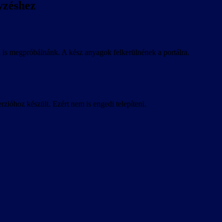
yzéshez
óra is megpróbálnánk. A kész anyagok felkerülnének a portálra.
rzióhoz készült. Ezért nem is engedi telepíteni.