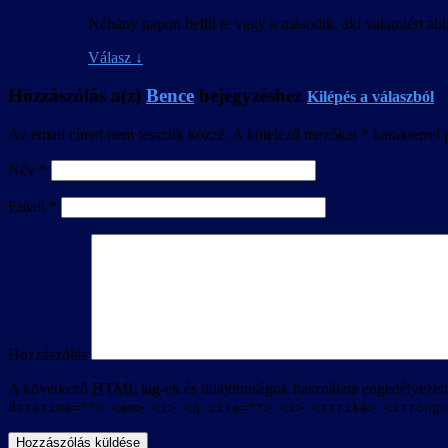
Néhány napon belül te vagy a második, aki valamiért abba
Válasz
↓
Hozzászólás a(z)
Bence
bejegyzéshez
Kilépés a válaszból
Az email címet nem tesszük közzé.
A kötelező mezőket
*
karakterrel j
Név
*
Email
*
Hozzászólás
A következő
HTML
tag-ek és tulajdonságok használata engedélyezet
datetime=""> <em> <i> <q cite=""> <s> <strike> <strong>