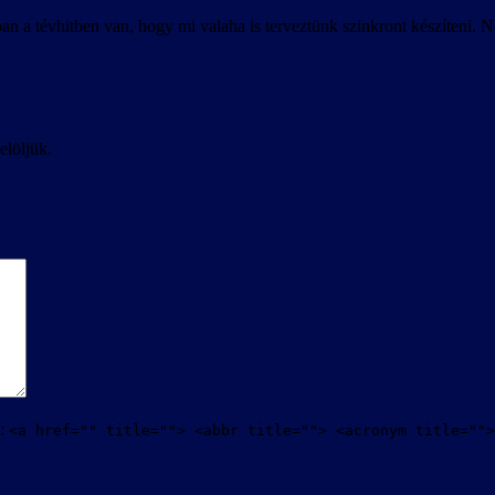
n a tévhitben van, hogy mi valaha is terveztünk szinkront készíteni. N
elöljük.
t:
<a href="" title=""> <abbr title=""> <acronym title="">