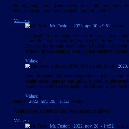
Nemrég telepítettem a játékot steam-en. Letöltöttem a magyarítás
frissítés hozzá, vagy én nem csinálhattam jól valamit?
Válasz
↓
Mr. Fusion
-
2023. ápr. 30. - 9:51
szerint:
Elképzelhető, hogy valami helyi probléma miatt a telepítő 
ennyi időn át nem szoktuk követni a játékok utóéletét (m
Ezt csak úgy tudnánk megállapítani, ha lenne egy példány
ahhoz a fájlkészlethez is, a két jelenleg felismert változat 
Válasz
↓
The Sweet Little 16-bit
-
2023. 
Igen, okozhatja időközben bekövetkezett frissítés, vagy v
frissítő mechanizmusa, ami utólag, kiadótól és platformtól
bemutató demóban a példajáték indítás után rögtön lekér
Válasz
↓
Bence
-
2022. nov. 28. - 13:53
szerint:
A szinkronra is érdemes várni vagy arra nincs kilátás?
Válasz
↓
Mr. Fusion
-
2022. nov. 28. - 14:52
szerint: