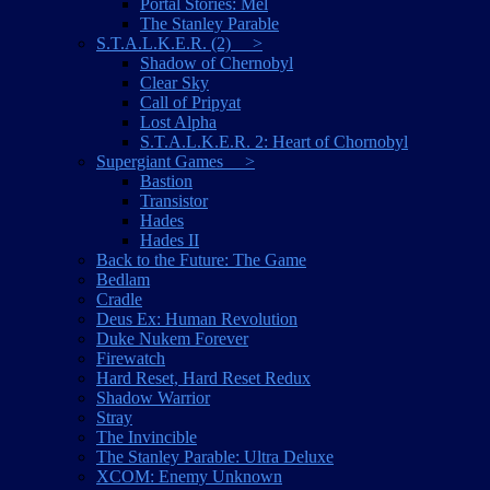
Portal Stories: Mel
The Stanley Parable
S.T.A.L.K.E.R. (2) >
Shadow of Chernobyl
Clear Sky
Call of Pripyat
Lost Alpha
S.T.A.L.K.E.R. 2: Heart of Chornobyl
Supergiant Games >
Bastion
Transistor
Hades
Hades II
Back to the Future: The Game
Bedlam
Cradle
Deus Ex: Human Revolution
Duke Nukem Forever
Firewatch
Hard Reset, Hard Reset Redux
Shadow Warrior
Stray
The Invincible
The Stanley Parable: Ultra Deluxe
XCOM: Enemy Unknown