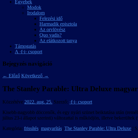
Egyebek
Modok
Irodalom
Felezési idő
Harmadik episztola
Az orvlövész
Quo vadis?
Az elátkozott tanya
Támogatás
A ·f·i· csoport
Bejegyzés navigáció
←
Előző
Következő
→
The Stanley Parable: Ultra Deluxe magyarít
Közzétéve
2022. aug. 25.
Szerző:
·f·i· csoport
Kisebb-nagyobb döccenők, és egy nyári szünet beiktatása után (remélhe
július 23-i állapot szerinti) változattal is működjön, illetve bekerülte
Kategória:
frissítés
,
magyarítás
,
The Stanley Parable: Ultra Deluxe
| S