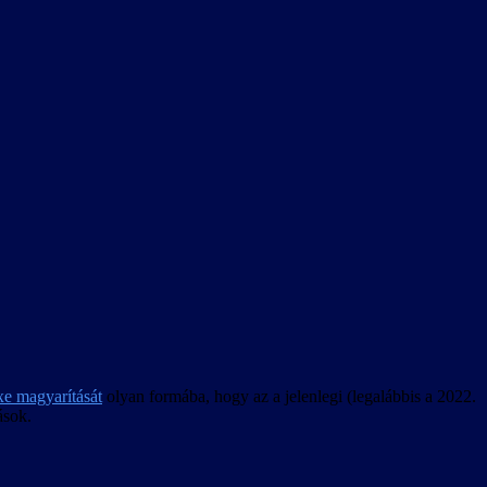
xe magyarítását
olyan formába, hogy az a jelenlegi (legalábbis a 2022.
ások.