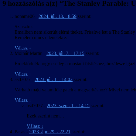
9 hozzászólás a(z) “
The Stanley Parable: Ul
noname06
-
2024. júl. 13. - 8:59
szerint:
Sziasztok
Emailben nem sikerült elérni titeket. Frissítve lett a The Stanl
Remélem nincs ellenetekre.
Válasz
↓
Molnár Martin
-
2023. júl. 7. - 17:15
szerint:
Érdeklődnék hogy esetleg a mostani frisítéshez, hozálesze igazit
Válasz
↓
asd7077
-
2023. júl. 1. - 14:02
szerint:
Várható majd valamiféle patch a magyarításhoz? Mivel nem lehet 
Válasz
↓
asd7077
-
2023. szept. 1. - 14:15
szerint:
Ezek szerint nem…
Válasz
↓
Pasas
-
2023. ápr. 29. - 22:21
szerint: