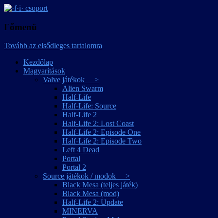
játékmagyarítások
·f·i· csoport
Főmenü
Tovább az elsődleges tartalomra
Kezdőlap
Magyarítások
Valve játékok >
Alien Swarm
Half-Life
Half-Life: Source
Half-Life 2
Half-Life 2: Lost Coast
Half-Life 2: Episode One
Half-Life 2: Episode Two
Left 4 Dead
Portal
Portal 2
Source játékok / modok >
Black Mesa (teljes játék)
Black Mesa (mod)
Half-Life 2: Update
MINERVA