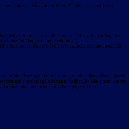
ozata nem ehhez a játékverzióhoz készült”. Lehetséges, hogy volt
 játékverziót, de akár frissülhetett is a játék tavaly nyár óta, mivel
tősen buherálni őket, nem hogy évek múlva).
 a Steamről (ami nincs), és utána hozzá kellene faragni a telepítőt
lizációs alrendszer saját, külön bejáratú, minden ellenőrzést megkerülő
r frissíteni a nyelvfüggő tartalmat a játékban, ha kilát a netre. Az ezt
ul a főmenüben demonstrációs céllal elhelyezett hiba.