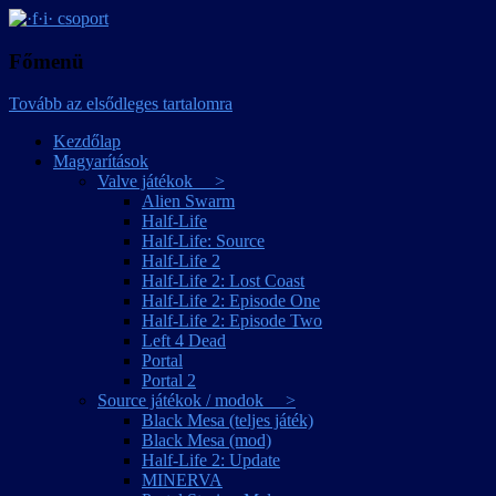
játékmagyarítások
·f·i· csoport
Főmenü
Tovább az elsődleges tartalomra
Kezdőlap
Magyarítások
Valve játékok >
Alien Swarm
Half-Life
Half-Life: Source
Half-Life 2
Half-Life 2: Lost Coast
Half-Life 2: Episode One
Half-Life 2: Episode Two
Left 4 Dead
Portal
Portal 2
Source játékok / modok >
Black Mesa (teljes játék)
Black Mesa (mod)
Half-Life 2: Update
MINERVA