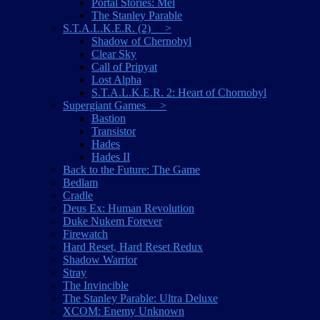
Portal Stories: Mel
The Stanley Parable
S.T.A.L.K.E.R. (2) >
Shadow of Chernobyl
Clear Sky
Call of Pripyat
Lost Alpha
S.T.A.L.K.E.R. 2: Heart of Chornobyl
Supergiant Games >
Bastion
Transistor
Hades
Hades II
Back to the Future: The Game
Bedlam
Cradle
Deus Ex: Human Revolution
Duke Nukem Forever
Firewatch
Hard Reset, Hard Reset Redux
Shadow Warrior
Stray
The Invincible
The Stanley Parable: Ultra Deluxe
XCOM: Enemy Unknown