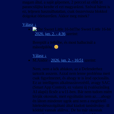
magam által, a saját gépemen, 2 perccel az előtt írt
parancsfájlra kezdte el ezt magyarázni. Szóval bármi is
ez, teljesen használhatatlan, csak összevissza blokkol
dolgokat ötletszerűen. Akkor meg minek?
Válasz
↓
The Sweet Little 16-bit
-
2026. jan. 2. - 4:36
szerint:
Berepült a felhőbe, és most hallucinál a
másodpilóta.
Válasz
↓
M.Andor
-
2026. jan. 2. - 16:51
szerint:
Nem, nem a kék ablakos, az a Defenderhez
tartozik asszem. Azzal nem lenne probléma mert
csak figyelmeztet, és ahogy te is írod opcionális.
Ez az intelligens alkalmazásvezérlő, avagy SAC
(Smart App Control), ez valami új (valószínűleg
AI alapú) fícsőr a w11-ben. Bár nem tudom miért
hívják okosnak, mert egyáltalán nem az….ahogy
én látom mindenre ugrik ami nem a megfelelő
hitelesítésszolgáltató által kiadott tanúsítvány- ill
kóddal vannak aláírva.. De ha már okosnak