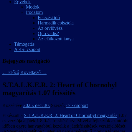
Egyebek
Modok
Irodalom
Felezési idő
Harmadik episztola
Az orvlövész
Quo vadis?
Az elátkozott tanya
Támogatás
A ·f·i· csoport
Bejegyzés navigáció
←
Előző
Következő
→
S.T.A.L.K.E.R. 2: Heart of Chornobyl
magyarítás 1.07 frissítés
Közzétéve
2025. dec. 30.
Szerző:
·f·i· csoport
Elkészült a
S.T.A.L.K.E.R. 2: Heart of Chornobyl magyarítás
1.07-
es verziója a játék 1.8.0-ás frissítéséhez. Mivel a fejlesztők az utóbbi
időben egyre hanyagabbul kezelik a játékfrissítések verziójelölését
(a Steamen legalábbis), jelenleg nem egyértelmű, hogy a tényleges