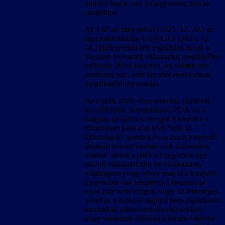
minden benne van a magyarban, ami az
eredetiben.
Az 1.07-es magyarítás (2025. 12. 30.) az
alap,módosítatlan 1.8.0/1.8.1 (2025. 12.
18.) játékverzión (de legalábbis annak a
Steamen terjesztett változatán) megfelelően
működik. Ahol mégsem, ott valami más
probléma van, amit távolról nem tudunk
megállapítani/orvosolni.
Ha a játék többi része (menük, játékbeli
kezelőfelület, tárgyleírások, PDA stb.)
magyar, az újabb szövegek (beleértve a
főmenüben jobb alul levő “mik az
újdonságok” gombot és az azzal megnyíló
ablakot) helyett viszont csak azonosítók
vannak, akkor a játék a magyarítás egy
elavult változatát tölti be valahonnan,
valahogyan (vagy eleve nem is a legújabb
magyarítás van telepítve). Olvastam pl.
olyat (bár nem világos, hogy az lehetséges,
mivel az a funkció alapból nem foglalkozik
modokkal, pláne nem hivatalosakkal),
hogy valakinek állítólag a Steam Felhőbe