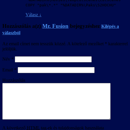
COPY "pak\*.*" "%DATADIR%\Paks\S2HOCHU"
Válasz
↓
Hozzászólás a(z)
Mr. Fusion
bejegyzéshez
Kilépés a
válaszból
Az email címet nem tesszük közzé.
A kötelező mezőket
*
karakterrel
jelöljük.
Név
*
Email
*
Hozzászólás
A következő
HTML
tag-ek és tulajdonságok használata