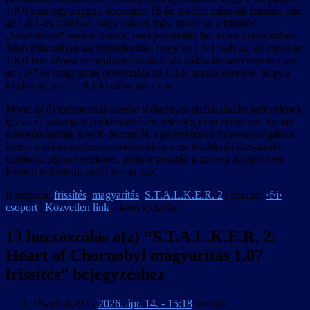
1.8.0 után egy nappal, december 18-án kiadott második frissítés már
az 1.8.1-es javítás-e, vagy valami más, mivel az a frissítés
„hivatalosan” nem is létezik, nem jelentették be, nincs verziószáma.
Jelen pillanatban azt feltételezzük, hogy az 1.8.1 volt az, de mivel az
1.8.0-hoz képest semmilyen lokalizációs változást nem tartalmazott,
az 1.07-es magyarítás célverziója az 1.8.0, annak ellenére, hogy a
kiadási ideje az 1.8.1 kiadása után van.
Mivel az új történetszál elérése időigényes játékhaladást igényel(ne),
így az új szövegek játéktesztelésére jelenleg nem került sor. Emiatt
előfordulhatnak kisebb döccenők a párbeszédek folytonosságában,
illetve a környezethez/eseményekhez nem feltétlenül illeszkedő
utalások, olyan esetekben, amikor pusztán a szöveg alapján nem
lehetett eldönteni, miről is van szó.
Kategória:
frissítés
,
magyarítás
,
S.T.A.L.K.E.R. 2
| Szerző:
·f·i·
csoport
|
Közvetlen link
a könyvjelzőbe.
13 hozzászólás a(z) “
S.T.A.L.K.E.R. 2:
Heart of Chornobyl magyarítás 1.07
frissítés
” bejegyzéshez
Dszabolcs97
-
2026. ápr. 14. - 15:18
szerint: