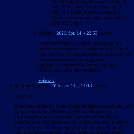
volt valahogy beragadva egy modfájl, és
hiába törölte akár kézzel is magából a
játékból, a Steam szépen visszatette a
hibás/elavult modváltozatot a következő
játékindítás előtt.
Szmöre
-
2026. ápr. 14. - 22:59
szerint:
Köszönöm szépen a választ . Megoldódott a
probléma szerencsére , én voltam a balfasz mert
nem a legfrissebb magyarosítást sikerült telepíteni
(össze zavart ez a sok verziószám).
Izgatottan de türelmesen várom a legújabb
frissítéshez (1.9) a magyarosítást .
Válasz
↓
Mátraházi Andor
-
2025. dec. 31. - 21:18
szerint:
Sziasztok!
Problémám adódott a Stalker2 magyarítással kapcsolatban, azt
sajnos nem tudom telepíteni. A win11 intelligens(?)
alkalmazásvezérlő nevű csodája nem engedi elindítani a
telepítőt, mert fenyegetésnek véli. Sajnos nem lehet kivételek
közé rakni ill manuálisan engedélyezni a megfelelő fájlokat
mint mondjuk a defender, vagy bármilyen vírusirtó, tűzfal