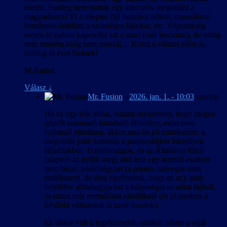
esetén. Esetleg nem tudtok egy alternatív megoldást a
magyarításra? Pl a telepítő fájl futtatása nélkül, manuálisan
bemásolni-felülírni a szükséges fájlokat, etc. Végszükség
esetén ki tudom kapcsolni azt a szart (már bocsánat), de addig
nem tenném amíg nem muszáj… Köszi a választ előre is,
boldog új évet Nektek!
M.Andor
Válasz
↓
Mr. Fusion
-
2026. jan. 1. - 10:03
szerint:
Ha ez egy kék ablak, valami olyasmivel, hogy idegen
gépről származó futtatható állomány, ezért nem
hajlandó elindítani, akkor arra ha jól emlékszem, a
megoldás jobb kattintás a parancsfájlon bármilyen
fájlablakból, Tulajdonságok, és az Általános fülön
(alapból az nyílik meg) alul lesz egy normál esetben
nem látszó jelölőnégyzet (a pontos szövegre nem
emlékszem, de elég egyértelmű, hogy az az), amit
bejelölve abbahagyja ezt a hülyeséget az adott fájlnál,
és utána már normálisan elindítható (és jó esetben a
későbbi változatok is azok lesznek).
Ez akkor volt a legviccesebb, amikor nálam a saját