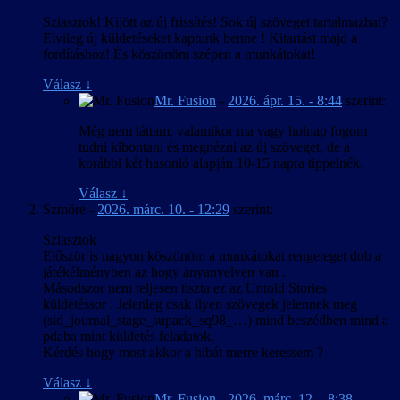
Sziasztok! Kijött az új frissítés! Sok új szöveget tartalmazhat?
Elvileg új küldetéseket kaptunk benne ! Kitartást majd a
fordításhoz! És köszönöm szépen a munkátokat!
Válasz
↓
Mr. Fusion
-
2026. ápr. 15. - 8:44
szerint:
Még nem láttam, valamikor ma vagy holnap fogom
tudni kibontani és megnézni az új szöveget, de a
korábbi két hasonló alapján 10-15 napra tippelnék.
Válasz
↓
Szmöre
-
2026. márc. 10. - 12:29
szerint:
Sziasztok
Először is nagyon köszönöm a munkátokat rengeteget dob a
játékélményben az hogy anyanyelven van .
Másodszor nem teljesen tiszta ez az Untold Stories
küldetéssor . Jelenleg csak ilyen szövegek jelennek meg
(sid_journal_stage_supack_sq98_…) mind beszédben mind a
pdaba mint küldetés feladatok.
Kérdés hogy most akkor a hibát merre keressem ?
Válasz
↓
Mr. Fusion
-
2026. márc. 12. - 8:38