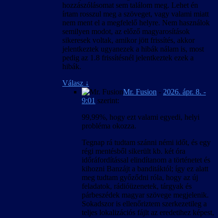
hozzászólásomat sem találom meg. Lehet én
írtam rosszul meg a szöveget, vagy valami miatt
nem ment el a megfelelő helyre. Nem használok
semilyen modot, az előző magyarosítások
sikeresek voltak, amikor jött frissítés, akkor
jelentkeztek ugyanezek a hibák nálam is, most
pedig az 1.8 frissítésnél jelentkeztek ezek a
hibák.
Válasz
↓
Mr. Fusion
-
2026. ápr. 8. -
9:01
szerint:
99,99%, hogy ezt valami egyedi, helyi
probléma okozza.
Tegnap rá tudtam szánni némi időt, és egy
régi mentésből sikerült kb. két óra
időráfordítással elindítanom a történetet és
kihozni Banzájt a banditáktól; így ez alatt
meg tudtam győződni róla, hogy az új
feladatok, rádióüzenetek, tárgyak és
párbeszédek magyar szövege megjelenik.
Sokadszor is ellenőriztem szerkezetileg a
teljes lokalizációs fájlt az eredetihez képest,