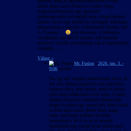
nevezik, meg az agyonhozsannázott AI van
alatta, akkor azért elvárná az ember, hogy
megkülönböztessen egy egyszerű
játékmagyarítás szövegfájlt meg a hozzá tartozó
bináris cuccot egy kártékony jószágtól. Mindegy,
kikapcsolom a francba. Felhasználói élmény, mi?
A f*szomat….
már bocsánat. A Mikrofos
csinálhatna egy full AI mentes, full minimál
windows verziót, ami tényleg csak a teljesítményt
szolgálja…..
Válasz
↓
Mr. Fusion
-
2026. jan. 3. -
9:06
szerint:
Na, így név alapján utánanéztem, mi az, és
hol van. Nálam alapból ki van kapcsolva
(szerencsére), nem tudom, miért és mióta,
ezért nem találkoztam ezzel soha. A leírás
alapján bizonyos esetekben kikapcsolja
magát és utána úgy marad (sőt, talán vissza
se lehet kapcsolni), illetve lehet, hogy
azért, mert helyi (offline) profillal
használom a W11-et, és az alapból
hatástalanít egy csomó ilyen online szart.