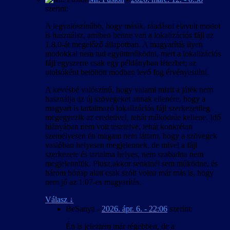
szerint:
A legvalószínűbb, hogy másik, ráadásul elavult modot
is használsz, amiben benne van a lokalizációs fájl az
1.8.0-át megelőző állapotban. A magyarítás ilyen
modokkal nem tud együttműködni, mert a lokalizációs
fájl egyszerre csak egy példányban létezhet; az
utolsóként betöltött modban levő fog érvényesülni.
A kevésbé valószínű, hogy valami miatt a játék nem
használja az új szövegeket annak ellenére, hogy a
magyart is tartalmazó lokalizációs fájl szerkezetileg
megegyezik az eredetivel, tehát működnie kellene. Idő
hiányában nem volt tesztelve, tehát konkrétan
személyesen én magam nem láttam, hogy a szövegek
vaslóban helyesen megjelennek, de mivel a fájl
szerkezete és tartalma helyes, nem szabadna nem
megjelenniük. Plusz,akkor senkinél sem működne, és
három hónap alatt csak szólt volna már más is, hogy
nem jó az 1.07-es magyarítás.
Válasz
↓
BeSanya
-
2026. ápr. 6. - 22:06
szerint:
Én is jeleztem már régebben, de a