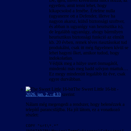
De, igen, mivel kivétellista nincs hozzá, az
egyetlen, amit tenni lehet, hogy
kikapcsolod a fenébe. Értelme nulla
(ugyanerre ott a Defender, illetve ha
nagyon akarsz, külső biztonsági szoftver,
és abban is ugyanígy van heurisztika is),
de legalább ugyanúgy, ahogy bármilyen
heurisztikus biztonsági funkció az elmúlt
kb. 20 évben, remek téves riasztásokat tud
produkálni, csak itt még figyelmen kívül se
lehet hagyni őket, amikor tudod, hogy
indokolatlan.
Védjük meg a hülye usert önmagától,
mindenki más meg hadd szívjon miattuk…
Ez megy mindenütt legalább tíz éve, csak
egyre durvábban.
The Sweet Little 16-bit
-
2026. jan. 2. - 4:33
szerint:
Nálam még megengedi a rendszer, hogy belenézzek a
telepítő parancsfájlba. Ha jól látom, ez a vonatkozó
részlet:
COPY "srt\*.*"
"%DATADIR%\Movies\TempCutscenes\Cutscenes"