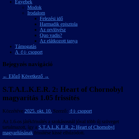
Egyebek
Modok
Irodalom
Felezési idő
Harmadik episztola
Az orvlövész
Quo vadis?
Az elátkozott tanya
Támogatás
A ·f·i· csoport
Bejegyzés navigáció
←
Előző
Következő
→
S.T.A.L.K.E.R. 2: Heart of Chornobyl
magyarítás 1.05 frissítés
Közzétéve
2025. okt. 10.
Szerző:
·f·i· csoport
Az 1.6-os játékfrissítés a szokásosnál jóval több új szöveget
tartalmazott, így a
S.T.A.L.K.E.R. 2: Heart of Chornobyl
magyarításának
frissítése kissé elhúzódott.