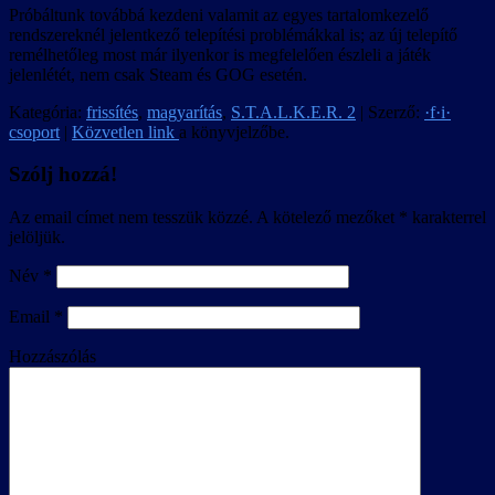
Próbáltunk továbbá kezdeni valamit az egyes tartalomkezelő
rendszereknél jelentkező telepítési problémákkal is; az új telepítő
remélhetőleg most már ilyenkor is megfelelően észleli a játék
jelenlétét, nem csak Steam és GOG esetén.
Kategória:
frissítés
,
magyarítás
,
S.T.A.L.K.E.R. 2
| Szerző:
·f·i·
csoport
|
Közvetlen link
a könyvjelzőbe.
Szólj hozzá!
Az email címet nem tesszük közzé.
A kötelező mezőket
*
karakterrel
jelöljük.
Név
*
Email
*
Hozzászólás