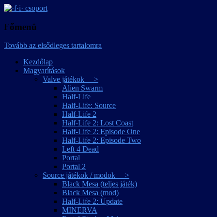
játékmagyarítások
·f·i· csoport
Főmenü
Tovább az elsődleges tartalomra
Kezdőlap
Magyarítások
Valve játékok >
Alien Swarm
Half-Life
Half-Life: Source
Half-Life 2
Half-Life 2: Lost Coast
Half-Life 2: Episode One
Half-Life 2: Episode Two
Left 4 Dead
Portal
Portal 2
Source játékok / modok >
Black Mesa (teljes játék)
Black Mesa (mod)
Half-Life 2: Update
MINERVA