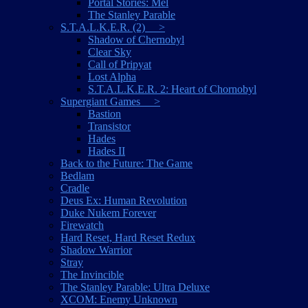
Portal Stories: Mel
The Stanley Parable
S.T.A.L.K.E.R. (2) >
Shadow of Chernobyl
Clear Sky
Call of Pripyat
Lost Alpha
S.T.A.L.K.E.R. 2: Heart of Chornobyl
Supergiant Games >
Bastion
Transistor
Hades
Hades II
Back to the Future: The Game
Bedlam
Cradle
Deus Ex: Human Revolution
Duke Nukem Forever
Firewatch
Hard Reset, Hard Reset Redux
Shadow Warrior
Stray
The Invincible
The Stanley Parable: Ultra Deluxe
XCOM: Enemy Unknown