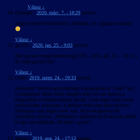
Válasz
↓
Dhampir
-
2020. márc. 7. - 18:29
szerint:
Nagyon szépen köszönöm a fordítást, ezt a gigászi munkát!
Válasz
↓
gtc376
-
2020. jan. 25. - 9:03
szerint:
Már egyszer megköszöntem (gtc376 – 2014. júl. 13. – 18:31 )
de még egyszer thx!
Válasz
↓
Csiki
-
2019. szept. 24. - 19:33
szerint:
Sziasztok! Nekem nem működik a magyarítás az 1.4007 hez.
Configurator Mods fülén telepítés után fel van sorolva a
magyarítás, és bekapcsoltnak látszik. Csak angol vagy orosz
nyelvet lehet választani. A játékon belül nem lehet nyelvet
választani csak angol nyelv van. Nem telepítettem fel
semmilyen mod-ot . Próbáltam a játékban lévő mod-ok nélkül
is úgy sem működik. Mi lehet a gond?
Válasz
↓
Margó
-
2019. aug. 24. - 17:12
szerint: