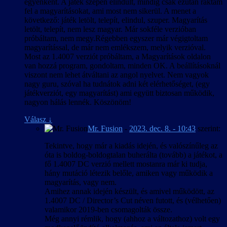
“bedrótozott” angol sor, oroszul maradt
egyenként. A játék szépen elindult, mindíg csak ezután raktam
próbálni a magyarítást legalább valamilyen szinten tesztelni, ami
szövegrész, helytelen szövegazonosító és
fel a magyarításokat, ami most nem sikerül. A menet a
megint csak rendkívül érdekes és szórakoztató feladat akkor, amikor
többféle egyéb hiba továbbra is található a
következő: játék letölt, telepít, elindul, szuper. Magyarítás
még a vonatkozó scriptek, játéklogika, adatfájlok és egyebek
játékban.
letölt, telepít, nem lesz magyar. Már sokféle verzióban
átbogarászása után sem lehet egyértelműen eldönteni, hogy a
próbáltam, nem megy.Régebben egyszer már végigtoltam
2014. december 22. – 0.9.3004b
kérdéses játékelemmel, párbeszéddel, jelenettel, akármivel azért nem
magyarítással, de már nem emlékszem, melyik verzióval.
találkoztunk sokszori próbálkozásra sem, mert vagy, a) nem sikerült
Most az 1.4007 verziót próbáltam, a Magyarítások oldalon
A magyar szöveg a játék 1.3004-es változata
eltalálni, mit és milyen sorrendben kellene hozzá elvégezni a
van hozzá program, gondoltam, minden OK. A beállításoknál
alapján készült.
játékban, b) valamelyik két verzió között kiiktatták, de az ellenség
viszont nem lehet átváltani az angol nyelvet. Nem vagyok
megtévesztésére minden hozzá tartozó tartalmat inaktív állapotban
nagy guru, szóval ha tudnátok adni két elérhetőséget, (egy
2014. augusztus 4. – 0.9.3003b
benne hagytak, c) működnie kellene, de szimplán hibás valahol, d)
játékverziót, egy magyarítást) ami együtt biztosan működik,
bármi egyéb. Amikor egy eseménysor négy próbálkozásból négy
nagyon hálás lennék. Köszönöm!
A magyar szöveg a játék 1.3003-as változata
különböző módon játszódik le (pedig csak egy helyes lefutása van),
alapján készült.
egy jelenet egyik szövegsora egyszer elhangzik, és aztán a későbbi
Válasz
↓
újratesztelésekkor többé soha, vagy épp fordítva, egy fél tucatból fél
Mr. Fusion
-
2023. dec. 8. - 10:43
szerint:
2014. július 13. – 0.9.3002b
tucatszor ugyanúgy (hibásan) lejátszódó eseménysor az n+1-edik
Tekintve, hogy már a kiadás idején, és valószínűleg az
próbálkozáskor hirtelen „növeszt” még 3 sornyi szöveget, amik azt
A magyar szöveg a játék 1.3002-es változata
óta is boldog-boldogtalan buherálta (tovább) a játékot, a
megelőzően még sosem hangzottak el ott, az azért elég „vicces” tud
alapján készült.
fő 1.4007 DC verzió mellett mostanra már ki tudja,
lenni, és cseppet sem segíti a tempós haladást.
Mivel a magyar szöveg csak felületesen került
hány mutáció létezik belőle, amiken vagy működik a
tesztelésre, előfordulhatnak hiányosságok, pl.
Így az indokoltnál sokkal tovább tartott, mire mindezeken átküzdve
magyarítás, vagy nem.
nem teljesen illeszkedő párbeszédek,
magunkat sikerült végre eljutnunk egy többé-kevésbé befejezettnek
Amihez annak idején készült, és amivel működött, az
kezelőelemekből kilógó szövegek stb. Ezek
tekinthető állapothoz. Befejezettnek tekinthető, de valószínűleg nem
1.4007 DC / Director’s Cut néven futott, és (vélhetően)
mellett a játék maga is tartalmaz hibákat, pl.
teljes, mivel több olyan dolog van, leginkább feliratozás terén,
valamikor 2019-ben csomagolták össze.
adatfájlokba “bedrótozott” angol szövegek,
amiről gyanítjuk, hogy valahol benne kellene lennie a játékban, de
Még annyi rémlik, hogy (ahhoz a változathoz) volt egy
hibás szövegelem-azonosítók stb., melyek
mivel észszerű mértékű idő- és munkaráfordítással nem tudtuk