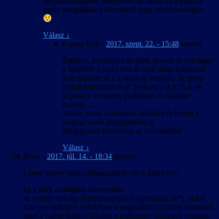
nagyközönségnek bejelentette az ukrán és a magyar
nyelv integrálását a következő nagy javítócsomagba.
Válasz
↓
Karsay Erik
-
2017. szept. 22. - 15:48
szerint:
Értettem, köszönöm az infót, gyanús is volt hogy
a ModDB-n nincs fent és csak némi kutakodás
árán találtam rá a 1.4004-es verzióra, de gond
nélkül feltelepült és pl. javította a 4:3 / 5:4 -es
képarány inventory problémát és karakter
méretet….
Akkor várok a hivatalos javításra és bízom a
magyar nyelv integrálásába is.
Mégegyszer köszönöm az informálást!
Válasz
↓
River
-
2017. júl. 14. - 18:34
szerint:
Lenne szives valaki elmagyarázni mit is jelent ez?:
ha a játék adatfájljait kibontottad
az eredeti virtuális fájlrendszerükből (gamedata.db*), akkor
a helyes működés érdekében a magyarítást is ki kell bontanod,
mert a valódi (külső) fájlokat a játékmotor előnyben részesíti