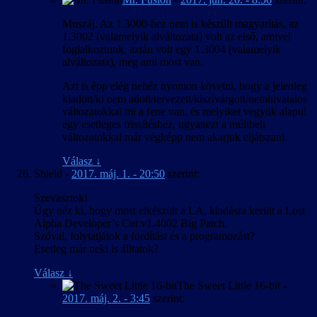
Muszáj. Az 1.3000-hez nem is készült magyarítás, az
1.3002 (valamelyik alváltozata) volt az első, amivel
foglalkoztunk, aztán volt egy 1.3004 (valamelyik
alváltozata), meg ami most van.
Azt is épp elég nehéz nyomon követni, hogy a jelenleg
kiadott/ki nem adott/tervezett/kiszivárgott/nemhivatalos
változatokkal mi a fene van, és melyiket vegyük alapul
egy esetleges frissítéshez, ugyanezt a múltbeli
változatokkal már végképp nem akarjuk eljátszani.
Válasz
↓
Shield
-
2017. máj. 1. - 20:50
szerint:
Szevasztok!
Úgy néz ki, hogy most elkészült a LA, kiadásra került a Lost
Alpha Developer’s Cut v1.4002 Big Patch.
Szóval, folytatjátok a fordítást és a programozást?
Esetleg már neki is álltatok?
Válasz
↓
The Sweet Little 16-bit
-
2017. máj. 2. - 3:45
szerint: