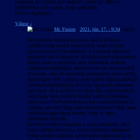
mappába, de nyilván nem indul el a játék így. Milyen
beállításokat kell tennem, hogy működjön.
Köszi a segítséget.
Válasz
↓
Mr. Fusion
-
2021. jún. 17. - 9:34
szerint:
Ha használsz bármilyen modot, akár a játékhoz
mellékelt alap modok bármelyikét, akkor ez ilyen
egyszerűen nem fog működni. A kibontott fájloknak
prioritása van a bármelyik .db fájlban levő változatához
képest, akár az alapjáték, akár valamelyik mod (az
alapjátékot felülbíráló) .db-jében van (de olyan modok
is vannak, amik be sincsenek csomagolva, akkor pedig
ezzel rögtön felül is írtad a mod egyedi fájljait a játékból
kibontott alapfájlokkal). Ezért ha egyszerűn kibontasz
egy olyan .db-t, amiben van olyan fájl, amit bármelyik
mod (vagy akár modként kiadott patch) módosítana,
akkor ezzel érvényteleníted azokat a módosításokat és
minden, ami attól függ, működésképtelenné válik, nagy
valószínűséggel olyan módon, hogy az egész
játékmotor leáll tőle.
Ilyenkor a helyes megoldás a, hogy a kérdéses .db-t
nem a játékba bontod ki, hanem máshova, kikeresed
belőle azokat a fájlokat, amiket módosítani akarsz, és