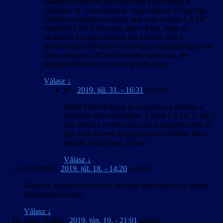
valamilyen módon piszkál(hat)ja a nyelveket a
játékban, pl. orosz hangok, vagy akármi? (Vagy úgy
általában bármilyen modot, ami nem az alap LA DC
telepítővel jött?) Ha igen, akkor lehet, hogy az
blokkolja a magyarításnak azt a részét, ami a
nyelvkiválasztást tenné lehetővé (meg potenciálisan ki
tudja, még mit). Ki kell deríteni, melyik az, és
kikapcsolni/törölni, más megoldás nincs.
Válasz
↓
zé
-
2019. júl. 31. - 16:31
szerint:
Helló Sikerült (meg is veregetem a vállam) a
módokat mind letiltotam. A játék LA DC1. 4007
ami telepítő e volt mód azokat engedéjeztem de
úgy nem lehetett magyar nyelvre állítani Most
módok nélkül igen. Köszi
Válasz
↓
Suni1985
-
2019. júl. 18. - 14:20
szerint:
Királyok vagytok pont most akartam elkezdeni ezt a gamet!
Köszönöm nektek!
Válasz
↓
Nagy Ádám
-
2019. jún. 19. - 21:01
szerint: