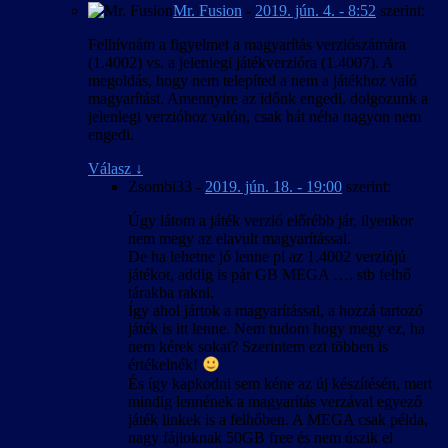
Mr. Fusion
-
2019. jún. 4. - 8:52
szerint:
Felhívnám a figyelmet a magyarítás verziószámára
(1.4002) vs. a jelenlegi játékverzióra (1.4007). A
megoldás, hogy nem telepíted a nem a játékhoz való
magyarítást. Amennyire az időnk engedi, dolgozunk a
jelenlegi verzióhoz valón, csak hát néha nagyon nem
engedi.
Válasz
↓
Zsombi33
-
2019. jún. 18. - 19:00
szerint:
Úgy látom a játék verzió előrébb jár, ilyenkor
nem megy az elavult magyarítással.
De ha lehetne jó lenne pl az 1.4002 verziójú
játékot, addig is pár GB MEGA …. stb felhő
tárakba rakni.
Így ahol jártok a magyarítással, a hozzá tartozó
játék is itt lenne. Nem tudom hogy megy ez, ha
nem kérek sokat? Szerintem ezt többen is
értékelnék!
És így kapkodni sem kéne az új készítésén, mert
mindig lennének a magyarítás verzával egyező
játék linkek is a felhőben. A MEGA csak példa,
nagy fájloknak 50GB free és nem úszik el