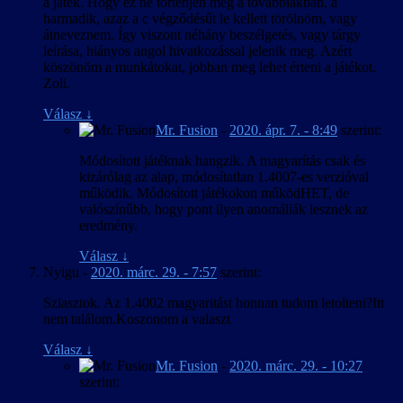
a játék. Hogy ez ne történjen meg a továbbiakban, a
harmadik, azaz a c végződésűt le kellett törölnöm, vagy
átneveznem. Így viszont néhány beszélgetés, vagy tárgy
leírása, hiányos angol hivatkozással jelenik meg. Azért
köszönöm a munkátokat, jobban meg lehet érteni a játékot.
Zoli.
Válasz
↓
Mr. Fusion
-
2020. ápr. 7. - 8:49
szerint:
Módosított játéknak hangzik. A magyarítás csak és
kizárólag az alap, módosítatlan 1.4007-es verzióval
működik. Módosított játékokon működHET, de
valószínűbb, hogy pont ilyen anomáliák lesznek az
eredmény.
Válasz
↓
Nyigu
-
2020. márc. 29. - 7:57
szerint:
Sziasztok. Az 1.4002 magyaritást honnan tudom letolteni?Itt
nem találom.Koszonom a valaszt
Válasz
↓
Mr. Fusion
-
2020. márc. 29. - 10:27
szerint: