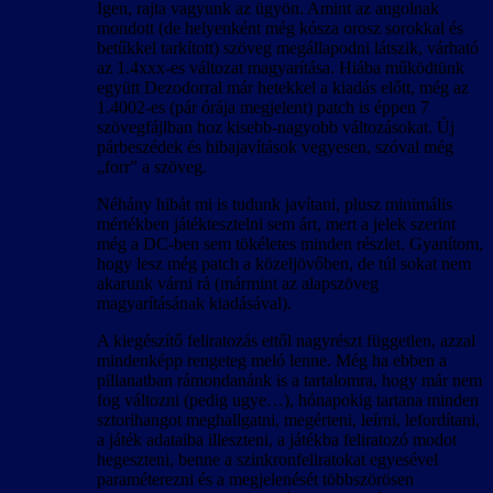
Igen, rajta vagyunk az ügyön. Amint az angolnak
mondott (de helyenként még kósza orosz sorokkal és
betűkkel tarkított) szöveg megállapodni látszik, várható
az 1.4xxx-es változat magyarítása. Hiába működtünk
együtt Dezodorral már hetekkel a kiadás előtt, még az
1.4002-es (pár órája megjelent) patch is éppen 7
szövegfájlban hoz kisebb-nagyobb változásokat. Új
párbeszédek és hibajavítások vegyesen, szóval még
„forr” a szöveg.
Néhány hibát mi is tudunk javítani, plusz minimális
mértékben játéktesztelni sem árt, mert a jelek szerint
még a DC-ben sem tökéletes minden részlet. Gyanítom,
hogy lesz még patch a közeljövőben, de túl sokat nem
akarunk várni rá (mármint az alapszöveg
magyarításának kiadásával).
A kiegészítő feliratozás ettől nagyrészt független, azzal
mindenképp rengeteg meló lenne. Még ha ebben a
pillanatban rámondanánk is a tartalomra, hogy már nem
fog változni (pedig ugye…), hónapokig tartana minden
sztorihangot meghallgatni, megérteni, leírni, lefordítani,
a játék adataiba illeszteni, a játékba feliratozó modot
hegeszteni, benne a szinkronfeliratokat egyesével
paraméterezni és a megjelenését többszörösen