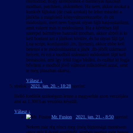
ellenőrzöd, hogy szerepelnek-e bármelyik használt
modban, patchben, akármiben. Ha nem, akkor azokat a
konkrét fájlokat (de csak azokat) be lehet másolni a
játékba a magfelelő könyvtárszerkezetbe, és ott
módosítani, mert nem fognak olyan fájlt hatástalanítani,
amit valami más is módosítana. Ha a kérdéses fájl
szerepel bármilyen használt modban, akkor abból is ki
kell bontani azt a játékon kívülre, és ha olyan fájl (pl.
Lua script, konfiguráló .ltx, ilyesmi), akkor ebbe kell
betenni a te módosításaidat a játék .db-jéből származó
helyett, és ezt a modból származó módosított fájlt kell
bemásolni, ami így felül fogja bírálni, és ezáltal ki fogja
bővíteni a modból jövő változat működését azzal, amit
te még pluszban akarsz.
Válasz
↓
strelok
-
2021. jan. 20. - 18:28
szerint:
Helló fordítók szükségem lenne a magyarítás azon verziójára
ami az 1.3003-as verzióra készült.
Válasz
↓
Mr. Fusion
-
2021. jan. 21. - 8:50
szerint:
Nekem már rég nincs meg (még biztonsági mentésem
sincs már 6 évvel ezelőttről, amiben esetleg még benne