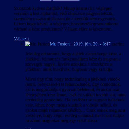
Sziasztok kedves fordítók! Minap leltem rá a végleges
verzióra a lost alpha-bol, első ránézésre nagyon tetszik,
szeretném magyarul játszani de a verziók nem egyeznek.
Látom hogy készül a végleges, hozzávetőlegesen mikorra
várható a kész produktum? Választ előre is köszönöm.
Válasz
↓
Mr. Fusion
-
2019. jún. 20. - 8:47
szerint:
Jelenleg ott tartunk, hogy a játék alapszövege kész, a
játékbeli feliratozás funkcionálisan kész és megvan a
szövegek nagyja, kivéve azokhoz a részekhez a
játékban, amik inaktívak, bugosak vagy ki tudja.
Mivel úgy tűnt, hogy technikailag a játékbeli videók
(intró, befejezések) is feliratozhatók, úgy döntöttünk,
azt is megpróbáljuk gyorsan beletenni, és akkor már
lényegében kész lenne, csak ez sokkal tovább tart, mint
eredetileg gondoltuk. Ha továbbra se nagyon haladunk
vele, lehet, hogy mégis kiadjuk a videók nélkül, és
azokat majd valamikor később… Csak ennek meg az a
veszélye, hogy végül esetleg elmarad, mert nem tudjuk
rászánni magunkat még egy nekifutásra.