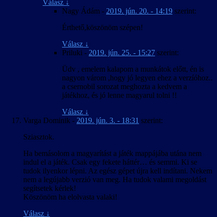
Válasz
↓
Nagy Ádám
-
2019. jún. 20. - 14:19
szerint:
Érthető,köszönöm szépen!
Válasz
↓
Priluki
-
2019. jún. 25. - 15:27
szerint:
Üdv , emelem kalapom a munkátok előtt, én is
nagyon várom ,hogy jó legyen ehez a verzíóhoz..
a csernobil sorozat meghozta a kedvem a
játékhoz, és jó lenne magyarul tolni !!
Válasz
↓
Varga Dominik
-
2019. jún. 3. - 18:31
szerint:
Sziasztok.
Ha bemásolom a magyarítást a játék mappájába utána nem
indul el a játék. Csak egy fekete háttér… és semmi. Ki se
tudok ilyenkor lépni. Az egész gépet újra kell indítani. Nekem
nem a legújabb verzió van meg. Ha tudok valami megoldást
segítsetek kérlek!
Köszönöm ha elolvasta valaki!
Válasz
↓