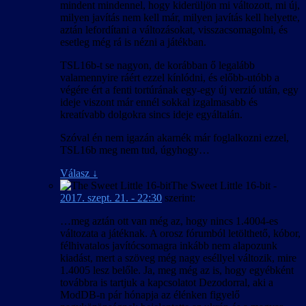
mindent mindennel, hogy kiderüljön mi változott, mi új,
milyen javítás nem kell már, milyen javítás kell helyette,
aztán lefordítani a változásokat, visszacsomagolni, és
esetleg még rá is nézni a játékban.
TSL16b-t se nagyon, de korábban ő legalább
valamennyire ráért ezzel kínlódni, és előbb-utóbb a
végére ért a fenti tortúrának egy-egy új verzió után, egy
ideje viszont már ennél sokkal izgalmasabb és
kreatívabb dolgokra sincs ideje egyáltalán.
Szóval én nem igazán akarnék már foglalkozni ezzel,
TSL16b meg nem tud, úgyhogy…
Válasz
↓
The Sweet Little 16-bit
-
2017. szept. 21. - 22:30
szerint:
…meg aztán ott van még az, hogy nincs 1.4004-es
változata a játéknak. A orosz fórumból letölthető, kóbor,
félhivatalos javítócsomagra inkább nem alapozunk
kiadást, mert a szöveg még nagy eséllyel változik, mire
1.4005 lesz belőle. Ja, meg még az is, hogy egyébként
továbbra is tartjuk a kapcsolatot Dezodorral, aki a
ModDB-n pár hónapja az élénken figyelő