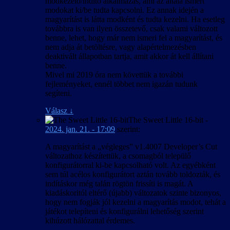
modkezelő/indító alkalmazás, ami az általa ismert
miatt egyes szövegek angolul, vagy egyáltalán
előidézni, ezért vagy teljesen kihagytuk, vagy alapértelmezett
modokat ki/be tudta kapcsolni. Ez annak idején a
nem jelennek meg. Ezek felderítéséről és
beállításokkal fog megjelenítődni, nem feltétlenül a hangforráshoz
magyarítást is látta modként és tudta kezelni. Ha esetleg
lehetőség szerinti javításáról későbbi
illeszkedő névvel és ikonnal, ha valakinél mégis előkerül.
továbbra is van ilyen összetevő, csak valami változott
időpontban intézkedünk.
benne, lehet, hogy már nem ismeri fel a magyarítást, és
nem adja át betöltésre, vagy alapértelmezésben
deaktivált állapotban tartja, amit akkor át kell állítani
benne.
Mivel mi 2019 óra nem követtük a további
fejleményeket, ennél többet nem igazán tudunk
segíteni.
Válasz
↓
The Sweet Little 16-bit
-
2024. jan. 21. - 17:09
szerint:
A magyarítást a „végleges” v1.4007 Developer’s Cut
változathoz készítettük, a csomagból települő
konfigurátorral ki-be kapcsolható volt. Az egyébként
sem túl acélos konfigurátort aztán tovább toldozták, és
indításkor még talán rögtön frissíti is magát. A
kiadáskoritól eltérő (újabb) változatok szinte bizonyos,
hogy nem fogják jól kezelni a magyarítás modot, tehát a
játékot telepíteni és konfigurálni lehetőség szerint
kihúzott hálózattal érdemes.