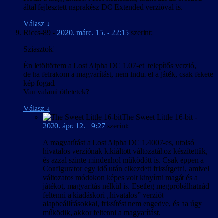
által fejlesztett naprakész DC Extended verzióval is.
Válasz
↓
Riccs-89
-
2020. márc. 15. - 22:15
szerint:
Sziasztok!
Én letöltöttem a Lost Alpha DC 1.07-et, telepítős verzió,
de ha felrakom a magyarítást, nem indul el a játék, csak fekete
kép fogad.
Van valami ötletetek?
Válasz
↓
The Sweet Little 16-bit
-
2020. ápr. 12. - 9:27
szerint:
A magyarítást a Lost Alpha DC 1.4007-es, utolsó
hivatalos verziónak kikiáltott változatához készítettük,
és azzal szinte mindenhol működött is. Csak éppen a
Configurator egy idő után elkezdett frissítgetni, amivel
változatos módokon képes volt kinyírni magát és a
játékot, magyarítás nélkül is. Esetleg megpróbálhatnád
feltenni a kiadáskori „hivatalos” verziót
alapbeállításokkal, frissítést nem engedve, és ha úgy
működik, akkor feltenni a magyarítást.