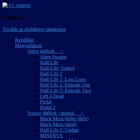
játékmagyarítások
·f·i· csoport
Főmenü
Tovább az elsődleges tartalomra
Kezdőlap
Magyarítások
Valve játékok >
Alien Swarm
Half-Life
Half-Life: Source
Half-Life 2
Half-Life 2: Lost Coast
Half-Life 2: Episode One
Half-Life 2: Episode Two
Left 4 Dead
Portal
Portal 2
Source játékok / modok >
Black Mesa (teljes játék)
Black Mesa (mod)
Half-Life 2: Update
MINERVA