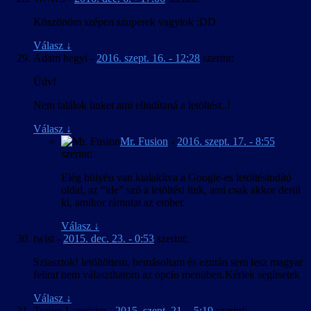
Köszönöm szépen szuperek vagytok :DD
Válasz
↓
Adam hegyi
-
2016. szept. 16. - 12:28
szerint:
Üdv!
Nem találok linket ami elindítaná a letöltést..!
Válasz
↓
Mr. Fusion
-
2016. szept. 17. - 8:55
szerint:
Elég hülyén van kialakítva a Google-es letöltésindító
oldal, az “ide” szó a letöltési link, ami csak akkor derül
ki, amikor rámutat az ember.
Válasz
↓
twist
-
2015. dec. 23. - 0:53
szerint:
Sziasztok! letöltöttem, bemásoltam és ezután sem lesz magyar
felirat nem választhatom az opcio menüben.Kérlek segítsetek
Válasz
↓
Tyrion Lannister
-
2015. szept. 21. - 5:19
szerint: