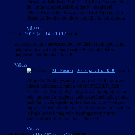
letesztelni. Mindezt a SoC és a CoP esetén megtettük,
de – mint az előbbiekből sejthető – megfelelő
lelkesedés is kellett hozzá, ami a Lost Alpha eddigi
történetét figyelve egyelőre nem áll a kívánt szinten.
Válasz
↓
stra
-
2017. jan. 14. - 10:12
szerint:
sziasztok, tehát a párbeszédeket egyáltalán nem lehet sehol
bekapcsolni a lost alphában? csak a feladatokat látom
magyarul játék közben? köszi!
Válasz
↓
Mr. Fusion
-
2017. jan. 15. - 9:00
szerint:
Ahhoz külön kiegészítő programozás és feliratozási
adatok kellenének, mint a többi STALKER játék
esetében is. Annak idején egy alfa állapotig eljutottunk
vele, amit aztán részletes játékteszteléssel kellett volna
beállítani / véglegesíteni, de nekem a fordítás végére
nagyon elment a kedvem attól, hogy bármilyen szinten
is foglalkozzak még vele, úgyhogy nem tartom
valószínűnek, hogy valaha is elkészül.
Válasz
↓
W/\W3
-
2016. dec. 6. - 17:06
szerint: