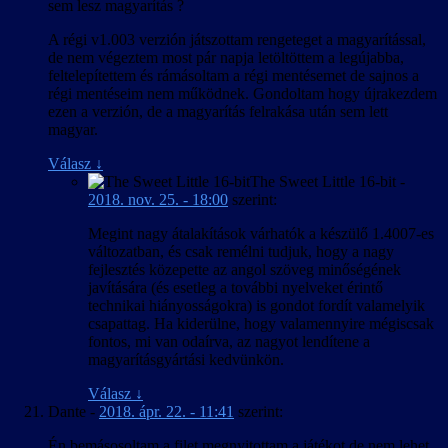
sem lesz magyarítás ?
A régi v1.003 verzión játszottam rengeteget a magyarítással,
de nem végeztem most pár napja letöltöttem a legújabba,
feltelepítettem és rámásoltam a régi mentésemet de sajnos a
régi mentéseim nem működnek. Gondoltam hogy újrakezdem
ezen a verzión, de a magyarítás felrakása után sem lett
magyar.
Válasz
↓
The Sweet Little 16-bit
-
2018. nov. 25. - 18:00
szerint:
Megint nagy átalakítások várhatók a készülő 1.4007-es
változatban, és csak remélni tudjuk, hogy a nagy
fejlesztés közepette az angol szöveg minőségének
javítására (és esetleg a további nyelveket érintő
technikai hiányosságokra) is gondot fordít valamelyik
csapattag. Ha kiderülne, hogy valamennyire mégiscsak
fontos, mi van odaírva, az nagyot lendítene a
magyarításgyártási kedvünkön.
Válasz
↓
Dante
-
2018. ápr. 22. - 11:41
szerint:
Én bemásosoltam a filet megnyitottam a játékot de nem lehet