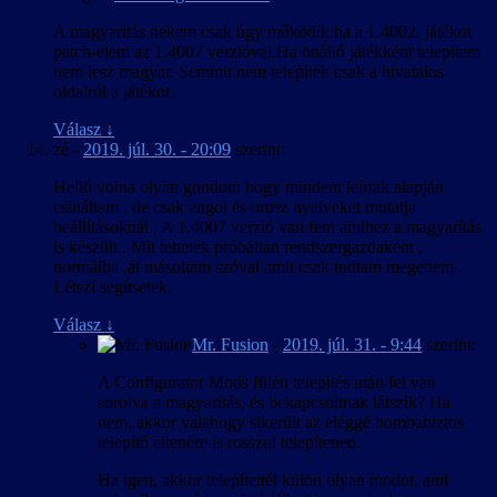
A magyarítás nekem csak úgy működik ha a 1.4002. játékot
patch-elem az 1.4007 verzióval.Ha önálló játékként telepítem
nem lesz magyar. Semmit nem telepítek csak a hivatalos
oldalról a játékot.
Válasz
↓
zé
-
2019. júl. 30. - 20:09
szerint:
Helló volna olyan gondom hogy mindent leírtak alapján
csináltam , de csak angol és orosz nyelveket mutatja
beállításoknál . A 1.4007 verzió van fent amihez a magyarítás
is készült . Mit tehetek próbáltan rendszergazdaként ,
normálba ,át másoltam szóval amit csak tudtam megettem .
Létszí segítsetek.
Válasz
↓
Mr. Fusion
-
2019. júl. 31. - 9:44
szerint:
A Configurator Mods fülén telepítés után fel van
sorolva a magyarítás, és bekapcsoltnak látszik? Ha
nem, akkor valahogy sikerült az eléggé bombabiztos
telepítő ellenére is rosszul telepítened.
Ha igen, akkor telepítettél külön olyan modot, ami