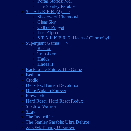
Portal Stories: Mel
The Stanley Parable
S.T.A.L.K.E.R. (2) >
Shadow of Chernobyl
Clear Sky
Call of Pripyat
Lost Alpha
S.T.A.L.K.E.R. 2: Heart of Chornobyl
Supergiant Games >
Bastion
Transistor
Hades
Hades II
Back to the Future: The Game
Bedlam
Cradle
Deus Ex: Human Revolution
Duke Nukem Forever
Firewatch
Hard Reset, Hard Reset Redux
Shadow Warrior
Stray
The Invincible
The Stanley Parable: Ultra Deluxe
XCOM: Enemy Unknown