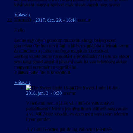
kiválsztani magyar nyelvet csak olaszt angolt meg oroszt
Válasz
↓
HoruszD
-
2017. dec. 29. - 16:44
szerint:
Hello
Lenne egy olyan gondom miszerint ahogy behelyezem
gamedata.db~hun nevű fájlt a játék mappájába a leírtak szerint
és elindítom a játékot az fogja magát és ki crash-el.
Esetleg valaki tudna megoldást a problémára? Ha nincs akkor
sem nagy gond angolul játszani csak ha van lehetőség akkor
magyarul szeretném megpróbálni .
Válaszokat előre is köszönöm.
Válasz
↓
The Sweet Little 16-bit
-
2018. jan. 3. - 0:30
szerint:
Véletlenül nem a játék v1.4005-ös változatával
próbálkozol? Mert a jelenleg innen tölthető magyarítás
a v1.4002-höz készült, és azon még senki sem jelentett
ilyen gondot.
A v1.4005-ösben pár dolog változott (elemzés