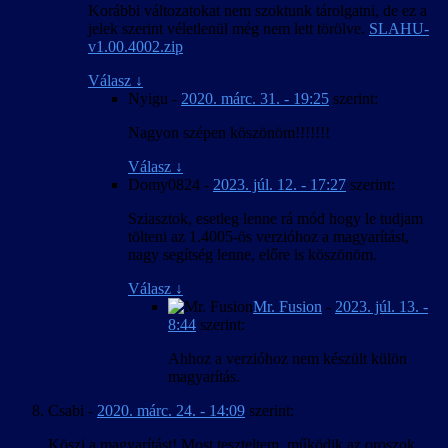
Korábbi változatokat nem szoktunk tárolgatni, de ez a
jelek szerint véletlenül még nem lett törölve.
SLAHU-
v1.00.4002.zip
Válasz
↓
Nyigu
-
2020. márc. 31. - 19:25
szerint:
Nagyon szépen köszönöm!!!!!!!
Válasz
↓
Domy0824
-
2023. júl. 12. - 17:27
szerint:
Sziasztok, esetleg lenne rá mód hogy le tudjam
tölteni az 1.4005-ös verzióhoz a magyarítást,
nagy segítség lenne, előre is köszönöm.
Válasz
↓
Mr. Fusion
-
2023. júl. 13. -
8:44
szerint:
Ahhoz a verzióhoz nem készült külön
magyarítás.
Csabi
-
2020. márc. 24. - 14:09
szerint:
Köszi a magyarítást! Most teszteltem, működik az oroszok