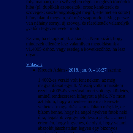
folyamatban), de a szövegben régóta meglévő tömérdek
hiba (pl. duplikált azonosítók; orosz karakterek és
szövegek; suszterangolsággal megírt, értelmetlen sorok)
hiánytalanul megvan, sőt még szaporodott. Meg persze
van néhány sornyi új szöveg, és ráerőltették valamelyik
„valódi fegyvernevek” modot.
Ez van, ha elkapkodják a kiadást. Nem kizárt, hogy
mindezek ellenére lesz valamilyen megoldásunk a
v1.4005-öshöz, vagy esetleg a következőhöz, ha lesz
olyan.
Válasz
↓
Kreuch Ádám
-
2018. jan. 9. - 18:27
szerint:
1.4002-es verzió volt fent nekem, az még
magyaritással együtt. Muszáj voltam frissíteni
ezzel a 4005-ös verzóval, mert volt egy küldetés,
aminél rendszeresen kifagyott a játék. No most
azt látom, hogy a mentéseimre már keresztet
vethetek. magyaritást sem találtam még ide, de
bízom benne, hogy ha angol nyelven futok neki
újra, legalább végigvihető lesz a játék. …..mert
értem én, hogy ingyenes, de olyat, hogy valami
abszolút játszhatatlan legyen egy bizonyos