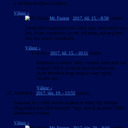
a .db-kben levőkkel szemben.
Válasz
↓
Mr. Fusion
-
2017. júl. 15. - 8:58
szerint:
Annál több magyarázni való nincs rajta, mint ami le van
írva. Akire vonatkozik, az érti, mit jelent, aki meg nem
érti, arra nem is vonatkozik.
Válasz
↓
River
-
2017. júl. 15. - 10:11
szerint:
köszönöm a választ. Még 1 kérdés: miért nem lett
magyar? Nincs az opció menü pontban sem
olyan lehetőség hogy magyar vagy egyéb
hasonló szó.
Válasz
↓
AimBátya
-
2017. jún. 19. - 13:55
szerint:
Sziasztok én 1.3000 verziót szedtem le ehhez egy szimpla
Magyarítást nem lehet leszedni? Vagy muszáj pachelni? Előre
köszönöm a választ.
Válasz
↓
Mr. Fusion
-
2017. jún. 20. - 8:56
szerint: