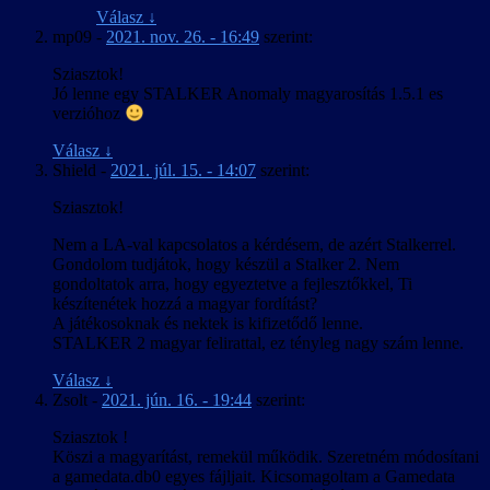
Válasz
↓
mp09
-
2021. nov. 26. - 16:49
szerint:
Sziasztok!
Jó lenne egy STALKER Anomaly magyarosítás 1.5.1 es
verzióhoz
Válasz
↓
Shield
-
2021. júl. 15. - 14:07
szerint:
Sziasztok!
Nem a LA-val kapcsolatos a kérdésem, de azért Stalkerrel.
Gondolom tudjátok, hogy készül a Stalker 2. Nem
gondoltatok arra, hogy egyeztetve a fejlesztőkkel, Ti
készítenétek hozzá a magyar fordítást?
A játékosoknak és nektek is kifizetődő lenne.
STALKER 2 magyar felirattal, ez tényleg nagy szám lenne.
Válasz
↓
Zsolt
-
2021. jún. 16. - 19:44
szerint:
Sziasztok !
Köszi a magyarítást, remekül működik. Szeretném módosítani
a gamedata.db0 egyes fájljait. Kicsomagoltam a Gamedata