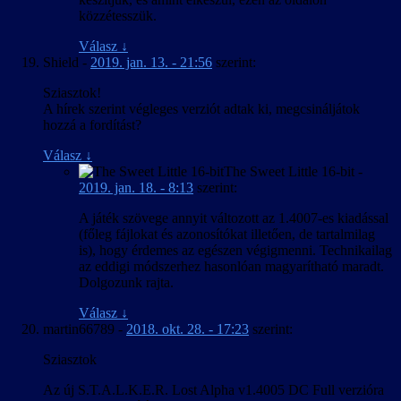
közzétesszük.
Válasz
↓
Shield
-
2019. jan. 13. - 21:56
szerint:
Sziasztok!
A hírek szerint végleges verziót adtak ki, megcsináljátok
hozzá a fordítást?
Válasz
↓
The Sweet Little 16-bit
-
2019. jan. 18. - 8:13
szerint:
A játék szövege annyit változott az 1.4007-es kiadással
(főleg fájlokat és azonosítókat illetően, de tartalmilag
is), hogy érdemes az egészen végigmenni. Technikailag
az eddigi módszerhez hasonlóan magyarítható maradt.
Dolgozunk rajta.
Válasz
↓
martin66789
-
2018. okt. 28. - 17:23
szerint:
Sziasztok
Az új S.T.A.L.K.E.R. Lost Alpha v1.4005 DC Full verzióra