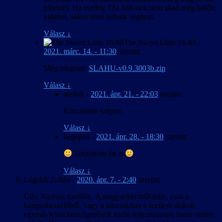
lehetne). Ha esetleg TSL16b-nek nem akad még belőle
valahol, akkor nem tudunk segíteni.
Válasz
↓
The Sweet Little 16-bit
-
2021. márc. 14. - 11:30
szerint:
Még megvan:
SLAHU-v0.9.3003b.zip
Válasz
↓
strelok
-
2021. ápr. 21. - 22:03
szerint:
Köszönöm szépen.
Válasz
↓
hegepeti
-
2021. ápr. 28. - 18:30
szerint:
köszönöm én is
Válasz
↓
Légrádi Zoltán
-
2020. ápr. 7. - 2:40
szerint:
Üdv. Kedves fordítók. A magyarítás működik, csak a
hangosbeszélőből, vagy a laborokban a szellem alakok,
egymás közti beszélgetéseik során folyamatosan össze omlott