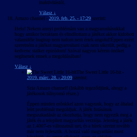
inaktivitástól.
Válasz
↓
Amazo channel
-
2019. feb. 25. - 17:29
szerint:
Helo! Nekem annyi problémám van a magyarosításukkal
hogy amikor beraktam és elindítottam a játékot akkor kidobott
valamiféle bugtrap nem tudom nem értek angolul!Éppen ezért
szeretném a játékot magyarosítani csak nem sikerült, pedig a
kedvenc stalker epizódom! Szóval nagyon kérem önöket
segítsenek ennek a megoldásában!
Válasz
↓
The Sweet Little 16-bit
-
2019. márc. 28. - 20:09
szerint:
Szia Amazo channel! (Inkább tegeződjünk, ahogy a
játékosok túlnyomó része.)
Éppen minden erőnkkel azon vagyunk, hogy az általad
leírt problémát megoldjuk. A játék futásának
megszakadását az okozhatja, hogy nem egyezik meg a
játék és a telepített magyarítás verziója. Jelenleg a játék
az 1.4007-es változatnál tart, és a hírek szerint tovább
már nem fejlesztik. A hozzá való magyarítást most
készítjük, és amint elkészül, ezen az oldalon