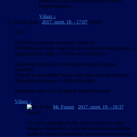
ponton túl, még ebben a formában is nehéz
megemésztenem.
Válasz
↓
Karsay Erik
-
2017. szept. 18. - 17:07
szerint:
Üdv.
Először is köszönöm a munkát, remek lett.
A kérdésem az lenne, hogy készül-e a közeljövőben frissítés a
magyarításból a játék v.1.4004 -es verziójához?
A jelenlegi verzió sajnos nem jelenik meg az options
menüben.
Örülnék ha megoldható lenne, mert számomra sok hasznos
újdonságot tartalmaz a 1.4004-es frissítés.
Köszönöm előre is és további jó munkát kívánok!
Válasz
↓
Mr. Fusion
-
2017. szept. 19. - 10:37
szerint:
Az ezzel a legnagyobb baj, hogy engem nem izgat
eléggé a dolog ahhoz, hogy (sokadszorra is) nekiálljak
letölteni, telepíteni, kibontani, elkezdeni összenézegetni