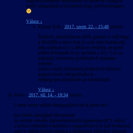
nagyközönségnek bejelentette az ukrán és a magyar
nyelv integrálását a következő nagy javítócsomagba.
Válasz
↓
Karsay Erik
-
2017. szept. 22. - 15:48
szerint:
Értettem, köszönöm az infót, gyanús is volt hogy
a ModDB-n nincs fent és csak némi kutakodás
árán találtam rá a 1.4004-es verzióra, de gond
nélkül feltelepült és pl. javította a 4:3 / 5:4 -es
képarány inventory problémát és karakter
méretet….
Akkor várok a hivatalos javításra és bízom a
magyar nyelv integrálásába is.
Mégegyszer köszönöm az informálást!
Válasz
↓
River
-
2017. júl. 14. - 18:34
szerint:
Lenne szives valaki elmagyarázni mit is jelent ez?:
ha a játék adatfájljait kibontottad
az eredeti virtuális fájlrendszerükből (gamedata.db*), akkor
a helyes működés érdekében a magyarítást is ki kell bontanod,
mert a valódi (külső) fájlokat a játékmotor előnyben részesíti