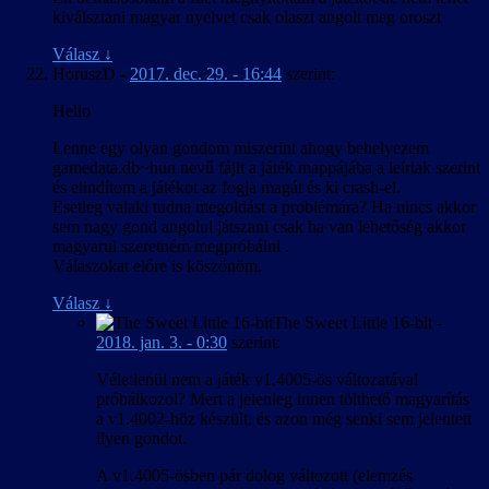
kiválsztani magyar nyelvet csak olaszt angolt meg oroszt
Válasz
↓
HoruszD
-
2017. dec. 29. - 16:44
szerint:
Hello
Lenne egy olyan gondom miszerint ahogy behelyezem
gamedata.db~hun nevű fájlt a játék mappájába a leírtak szerint
és elindítom a játékot az fogja magát és ki crash-el.
Esetleg valaki tudna megoldást a problémára? Ha nincs akkor
sem nagy gond angolul játszani csak ha van lehetőség akkor
magyarul szeretném megpróbálni .
Válaszokat előre is köszönöm.
Válasz
↓
The Sweet Little 16-bit
-
2018. jan. 3. - 0:30
szerint:
Véletlenül nem a játék v1.4005-ös változatával
próbálkozol? Mert a jelenleg innen tölthető magyarítás
a v1.4002-höz készült, és azon még senki sem jelentett
ilyen gondot.
A v1.4005-ösben pár dolog változott (elemzés