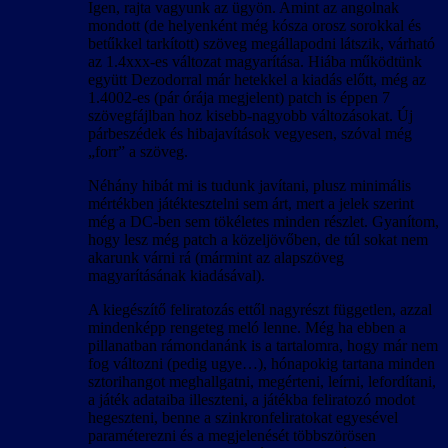
Igen, rajta vagyunk az ügyön. Amint az angolnak
mondott (de helyenként még kósza orosz sorokkal és
betűkkel tarkított) szöveg megállapodni látszik, várható
az 1.4xxx-es változat magyarítása. Hiába működtünk
együtt Dezodorral már hetekkel a kiadás előtt, még az
1.4002-es (pár órája megjelent) patch is éppen 7
szövegfájlban hoz kisebb-nagyobb változásokat. Új
párbeszédek és hibajavítások vegyesen, szóval még
„forr” a szöveg.
Néhány hibát mi is tudunk javítani, plusz minimális
mértékben játéktesztelni sem árt, mert a jelek szerint
még a DC-ben sem tökéletes minden részlet. Gyanítom,
hogy lesz még patch a közeljövőben, de túl sokat nem
akarunk várni rá (mármint az alapszöveg
magyarításának kiadásával).
A kiegészítő feliratozás ettől nagyrészt független, azzal
mindenképp rengeteg meló lenne. Még ha ebben a
pillanatban rámondanánk is a tartalomra, hogy már nem
fog változni (pedig ugye…), hónapokig tartana minden
sztorihangot meghallgatni, megérteni, leírni, lefordítani,
a játék adataiba illeszteni, a játékba feliratozó modot
hegeszteni, benne a szinkronfeliratokat egyesével
paraméterezni és a megjelenését többszörösen