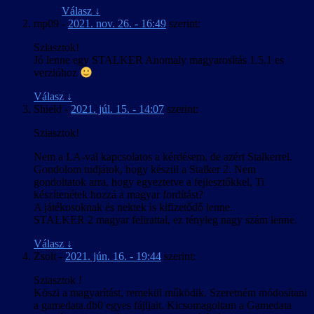
Válasz
↓
mp09
-
2021. nov. 26. - 16:49
szerint:
Sziasztok!
Jó lenne egy STALKER Anomaly magyarosítás 1.5.1 es
verzióhoz
Válasz
↓
Shield
-
2021. júl. 15. - 14:07
szerint:
Sziasztok!
Nem a LA-val kapcsolatos a kérdésem, de azért Stalkerrel.
Gondolom tudjátok, hogy készül a Stalker 2. Nem
gondoltatok arra, hogy egyeztetve a fejlesztőkkel, Ti
készítenétek hozzá a magyar fordítást?
A játékosoknak és nektek is kifizetődő lenne.
STALKER 2 magyar felirattal, ez tényleg nagy szám lenne.
Válasz
↓
Zsolt
-
2021. jún. 16. - 19:44
szerint:
Sziasztok !
Köszi a magyarítást, remekül működik. Szeretném módosítani
a gamedata.db0 egyes fájljait. Kicsomagoltam a Gamedata