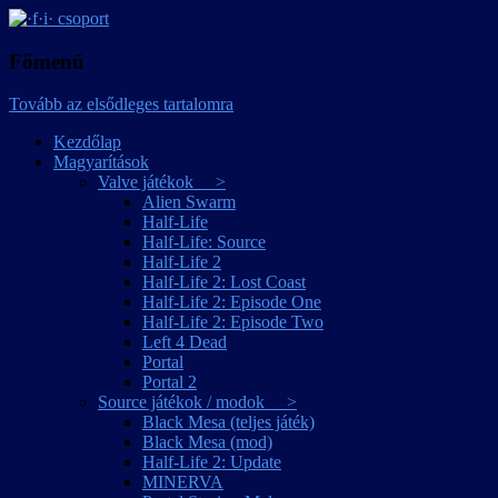
játékmagyarítások
·f·i· csoport
Főmenü
Tovább az elsődleges tartalomra
Kezdőlap
Magyarítások
Valve játékok >
Alien Swarm
Half-Life
Half-Life: Source
Half-Life 2
Half-Life 2: Lost Coast
Half-Life 2: Episode One
Half-Life 2: Episode Two
Left 4 Dead
Portal
Portal 2
Source játékok / modok >
Black Mesa (teljes játék)
Black Mesa (mod)
Half-Life 2: Update
MINERVA