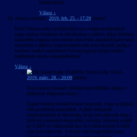
inaktivitástól.
Válasz
↓
Amazo channel
-
2019. feb. 25. - 17:29
szerint:
Helo! Nekem annyi problémám van a magyarosításukkal
hogy amikor beraktam és elindítottam a játékot akkor kidobott
valamiféle bugtrap nem tudom nem értek angolul!Éppen ezért
szeretném a játékot magyarosítani csak nem sikerült, pedig a
kedvenc stalker epizódom! Szóval nagyon kérem önöket
segítsenek ennek a megoldásában!
Válasz
↓
The Sweet Little 16-bit
-
2019. márc. 28. - 20:09
szerint:
Szia Amazo channel! (Inkább tegeződjünk, ahogy a
játékosok túlnyomó része.)
Éppen minden erőnkkel azon vagyunk, hogy az általad
leírt problémát megoldjuk. A játék futásának
megszakadását az okozhatja, hogy nem egyezik meg a
játék és a telepített magyarítás verziója. Jelenleg a játék
az 1.4007-es változatnál tart, és a hírek szerint tovább
már nem fejlesztik. A hozzá való magyarítást most
készítjük, és amint elkészül, ezen az oldalon