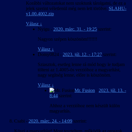
Korábbi változatokat nem szoktunk tárolgatni, de ez a
jelek szerint véletlenül még nem lett törölve.
SLAHU-
v1.00.4002.zip
Válasz
↓
Nyigu
-
2020. márc. 31. - 19:25
szerint:
Nagyon szépen köszönöm!!!!!!!
Válasz
↓
Domy0824
-
2023. júl. 12. - 17:27
szerint:
Sziasztok, esetleg lenne rá mód hogy le tudjam
tölteni az 1.4005-ös verzióhoz a magyarítást,
nagy segítség lenne, előre is köszönöm.
Válasz
↓
Mr. Fusion
-
2023. júl. 13. -
8:44
szerint:
Ahhoz a verzióhoz nem készült külön
magyarítás.
Csabi
-
2020. márc. 24. - 14:09
szerint:
Köszi a magyarítást! Most teszteltem, működik az oroszok