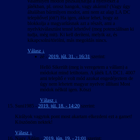
valamilyen módon piszkál(hat)ja a nyelveket a
játékban, pl. orosz hangok, vagy akármi? (Vagy úgy
általában bármilyen modot, ami nem az alap LA DC
telepítővel jött?) Ha igen, akkor lehet, hogy az
blokkolja a magyarításnak azt a részét, ami a
nyelvkiválasztást tenné lehetővé (meg potenciálisan ki
tudja, még mit). Ki kell deríteni, melyik az, és
kikapcsolni/törölni, más megoldás nincs.
Válasz
↓
zé
-
2019. júl. 31. - 16:31
szerint:
Helló Sikerült (meg is veregetem a vállam) a
módokat mind letiltotam. A játék LA DC1. 4007
ami telepítő e volt mód azokat engedéjeztem de
úgy nem lehetett magyar nyelvre állítani Most
módok nélkül igen. Köszi
Válasz
↓
Suni1985
-
2019. júl. 18. - 14:20
szerint:
Királyok vagytok pont most akartam elkezdeni ezt a gamet!
Köszönöm nektek!
Válasz
↓
Nagy Ádám
-
2019. jún. 19. - 21:01
szerint: