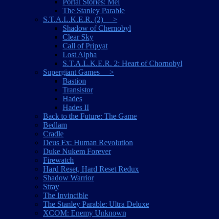
Portal Stories: Mel
The Stanley Parable
S.T.A.L.K.E.R. (2) >
Shadow of Chernobyl
Clear Sky
Call of Pripyat
Lost Alpha
S.T.A.L.K.E.R. 2: Heart of Chornobyl
Supergiant Games >
Bastion
Transistor
Hades
Hades II
Back to the Future: The Game
Bedlam
Cradle
Deus Ex: Human Revolution
Duke Nukem Forever
Firewatch
Hard Reset, Hard Reset Redux
Shadow Warrior
Stray
The Invincible
The Stanley Parable: Ultra Deluxe
XCOM: Enemy Unknown