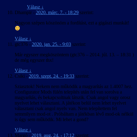
Válasz
↓
Dhampir
-
2020. márc. 7. - 18:29
szerint:
Nagyon szépen köszönöm a fordítást, ezt a gigászi munkát!
Válasz
↓
gtc376
-
2020. jan. 25. - 9:03
szerint:
Már egyszer megköszöntem (gtc376 – 2014. júl. 13. – 18:31 )
de még egyszer thx!
Válasz
↓
Csiki
-
2019. szept. 24. - 19:33
szerint:
Sziasztok! Nekem nem működik a magyarítás az 1.4007 hez.
Configurator Mods fülén telepítés után fel van sorolva a
magyarítás, és bekapcsoltnak látszik. Csak angol vagy orosz
nyelvet lehet választani. A játékon belül nem lehet nyelvet
választani csak angol nyelv van. Nem telepítettem fel
semmilyen mod-ot . Próbáltam a játékban lévő mod-ok nélkül
is úgy sem működik. Mi lehet a gond?
Válasz
↓
Margó
-
2019. aug. 24. - 17:12
szerint: