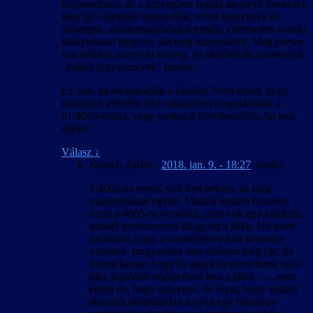
folyamatban), de a szövegben régóta meglévő tömérdek
hiba (pl. duplikált azonosítók; orosz karakterek és
szövegek; suszterangolsággal megírt, értelmetlen sorok)
hiánytalanul megvan, sőt még szaporodott. Meg persze
van néhány sornyi új szöveg, és ráerőltették valamelyik
„valódi fegyvernevek” modot.
Ez van, ha elkapkodják a kiadást. Nem kizárt, hogy
mindezek ellenére lesz valamilyen megoldásunk a
v1.4005-öshöz, vagy esetleg a következőhöz, ha lesz
olyan.
Válasz
↓
Kreuch Ádám
-
2018. jan. 9. - 18:27
szerint:
1.4002-es verzió volt fent nekem, az még
magyaritással együtt. Muszáj voltam frissíteni
ezzel a 4005-ös verzóval, mert volt egy küldetés,
aminél rendszeresen kifagyott a játék. No most
azt látom, hogy a mentéseimre már keresztet
vethetek. magyaritást sem találtam még ide, de
bízom benne, hogy ha angol nyelven futok neki
újra, legalább végigvihető lesz a játék. …..mert
értem én, hogy ingyenes, de olyat, hogy valami
abszolút játszhatatlan legyen egy bizonyos