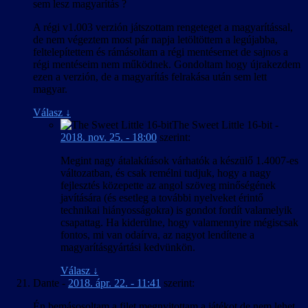
sem lesz magyarítás ?
A régi v1.003 verzión játszottam rengeteget a magyarítással,
de nem végeztem most pár napja letöltöttem a legújabba,
feltelepítettem és rámásoltam a régi mentésemet de sajnos a
régi mentéseim nem működnek. Gondoltam hogy újrakezdem
ezen a verzión, de a magyarítás felrakása után sem lett
magyar.
Válasz
↓
The Sweet Little 16-bit
-
2018. nov. 25. - 18:00
szerint:
Megint nagy átalakítások várhatók a készülő 1.4007-es
változatban, és csak remélni tudjuk, hogy a nagy
fejlesztés közepette az angol szöveg minőségének
javítására (és esetleg a további nyelveket érintő
technikai hiányosságokra) is gondot fordít valamelyik
csapattag. Ha kiderülne, hogy valamennyire mégiscsak
fontos, mi van odaírva, az nagyot lendítene a
magyarításgyártási kedvünkön.
Válasz
↓
Dante
-
2018. ápr. 22. - 11:41
szerint:
Én bemásosoltam a filet megnyitottam a játékot de nem lehet