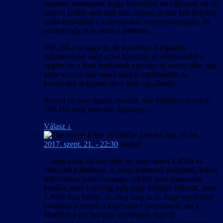
mindent mindennel, hogy kiderüljön mi változott, mi új,
milyen javítás nem kell már, milyen javítás kell helyette,
aztán lefordítani a változásokat, visszacsomagolni, és
esetleg még rá is nézni a játékban.
TSL16b-t se nagyon, de korábban ő legalább
valamennyire ráért ezzel kínlódni, és előbb-utóbb a
végére ért a fenti tortúrának egy-egy új verzió után, egy
ideje viszont már ennél sokkal izgalmasabb és
kreatívabb dolgokra sincs ideje egyáltalán.
Szóval én nem igazán akarnék már foglalkozni ezzel,
TSL16b meg nem tud, úgyhogy…
Válasz
↓
The Sweet Little 16-bit
-
2017. szept. 21. - 22:30
szerint:
…meg aztán ott van még az, hogy nincs 1.4004-es
változata a játéknak. A orosz fórumból letölthető, kóbor,
félhivatalos javítócsomagra inkább nem alapozunk
kiadást, mert a szöveg még nagy eséllyel változik, mire
1.4005 lesz belőle. Ja, meg még az is, hogy egyébként
továbbra is tartjuk a kapcsolatot Dezodorral, aki a
ModDB-n pár hónapja az élénken figyelő