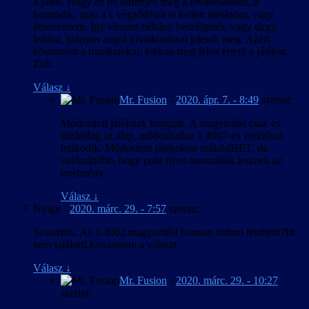
a játék. Hogy ez ne történjen meg a továbbiakban, a
harmadik, azaz a c végződésűt le kellett törölnöm, vagy
átneveznem. Így viszont néhány beszélgetés, vagy tárgy
leírása, hiányos angol hivatkozással jelenik meg. Azért
köszönöm a munkátokat, jobban meg lehet érteni a játékot.
Zoli.
Válasz
↓
Mr. Fusion
-
2020. ápr. 7. - 8:49
szerint:
Módosított játéknak hangzik. A magyarítás csak és
kizárólag az alap, módosítatlan 1.4007-es verzióval
működik. Módosított játékokon működHET, de
valószínűbb, hogy pont ilyen anomáliák lesznek az
eredmény.
Válasz
↓
Nyigu
-
2020. márc. 29. - 7:57
szerint:
Sziasztok. Az 1.4002 magyaritást honnan tudom letolteni?Itt
nem találom.Koszonom a valaszt
Válasz
↓
Mr. Fusion
-
2020. márc. 29. - 10:27
szerint: