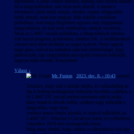
“bedrótozott” angol sor, oroszul maradt
egyenként. A játék szépen elindult, mindíg csak ezután raktam
próbálni a magyarítást legalább valamilyen szinten tesztelni, ami
szövegrész, helytelen szövegazonosító és
fel a magyarításokat, ami most nem sikerül. A menet a
megint csak rendkívül érdekes és szórakoztató feladat akkor, amikor
többféle egyéb hiba továbbra is található a
következő: játék letölt, telepít, elindul, szuper. Magyarítás
még a vonatkozó scriptek, játéklogika, adatfájlok és egyebek
játékban.
letölt, telepít, nem lesz magyar. Már sokféle verzióban
átbogarászása után sem lehet egyértelműen eldönteni, hogy a
próbáltam, nem megy.Régebben egyszer már végigtoltam
2014. december 22. – 0.9.3004b
kérdéses játékelemmel, párbeszéddel, jelenettel, akármivel azért nem
magyarítással, de már nem emlékszem, melyik verzióval.
találkoztunk sokszori próbálkozásra sem, mert vagy, a) nem sikerült
Most az 1.4007 verziót próbáltam, a Magyarítások oldalon
A magyar szöveg a játék 1.3004-es változata
eltalálni, mit és milyen sorrendben kellene hozzá elvégezni a
van hozzá program, gondoltam, minden OK. A beállításoknál
alapján készült.
játékban, b) valamelyik két verzió között kiiktatták, de az ellenség
viszont nem lehet átváltani az angol nyelvet. Nem vagyok
megtévesztésére minden hozzá tartozó tartalmat inaktív állapotban
nagy guru, szóval ha tudnátok adni két elérhetőséget, (egy
2014. augusztus 4. – 0.9.3003b
benne hagytak, c) működnie kellene, de szimplán hibás valahol, d)
játékverziót, egy magyarítást) ami együtt biztosan működik,
bármi egyéb. Amikor egy eseménysor négy próbálkozásból négy
nagyon hálás lennék. Köszönöm!
A magyar szöveg a játék 1.3003-as változata
különböző módon játszódik le (pedig csak egy helyes lefutása van),
alapján készült.
egy jelenet egyik szövegsora egyszer elhangzik, és aztán a későbbi
Válasz
↓
újratesztelésekkor többé soha, vagy épp fordítva, egy fél tucatból fél
Mr. Fusion
-
2023. dec. 8. - 10:43
szerint:
2014. július 13. – 0.9.3002b
tucatszor ugyanúgy (hibásan) lejátszódó eseménysor az n+1-edik
Tekintve, hogy már a kiadás idején, és valószínűleg az
próbálkozáskor hirtelen „növeszt” még 3 sornyi szöveget, amik azt
A magyar szöveg a játék 1.3002-es változata
óta is boldog-boldogtalan buherálta (tovább) a játékot, a
megelőzően még sosem hangzottak el ott, az azért elég „vicces” tud
alapján készült.
fő 1.4007 DC verzió mellett mostanra már ki tudja,
lenni, és cseppet sem segíti a tempós haladást.
Mivel a magyar szöveg csak felületesen került
hány mutáció létezik belőle, amiken vagy működik a
tesztelésre, előfordulhatnak hiányosságok, pl.
Így az indokoltnál sokkal tovább tartott, mire mindezeken átküzdve
magyarítás, vagy nem.
nem teljesen illeszkedő párbeszédek,
magunkat sikerült végre eljutnunk egy többé-kevésbé befejezettnek
Amihez annak idején készült, és amivel működött, az
kezelőelemekből kilógó szövegek stb. Ezek
tekinthető állapothoz. Befejezettnek tekinthető, de valószínűleg nem
1.4007 DC / Director’s Cut néven futott, és (vélhetően)
mellett a játék maga is tartalmaz hibákat, pl.
teljes, mivel több olyan dolog van, leginkább feliratozás terén,
valamikor 2019-ben csomagolták össze.
adatfájlokba “bedrótozott” angol szövegek,
amiről gyanítjuk, hogy valahol benne kellene lennie a játékban, de
Még annyi rémlik, hogy (ahhoz a változathoz) volt egy
hibás szövegelem-azonosítók stb., melyek
mivel észszerű mértékű idő- és munkaráfordítással nem tudtuk