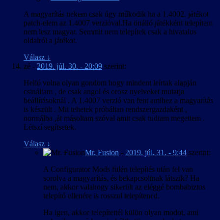
A magyarítás nekem csak úgy működik ha a 1.4002. játékot
patch-elem az 1.4007 verzióval.Ha önálló játékként telepítem
nem lesz magyar. Semmit nem telepítek csak a hivatalos
oldalról a játékot.
Válasz
↓
zé
-
2019. júl. 30. - 20:09
szerint:
Helló volna olyan gondom hogy mindent leírtak alapján
csináltam , de csak angol és orosz nyelveket mutatja
beállításoknál . A 1.4007 verzió van fent amihez a magyarítás
is készült . Mit tehetek próbáltan rendszergazdaként ,
normálba ,át másoltam szóval amit csak tudtam megettem .
Létszí segítsetek.
Válasz
↓
Mr. Fusion
-
2019. júl. 31. - 9:44
szerint:
A Configurator Mods fülén telepítés után fel van
sorolva a magyarítás, és bekapcsoltnak látszik? Ha
nem, akkor valahogy sikerült az eléggé bombabiztos
telepítő ellenére is rosszul telepítened.
Ha igen, akkor telepítettél külön olyan modot, ami