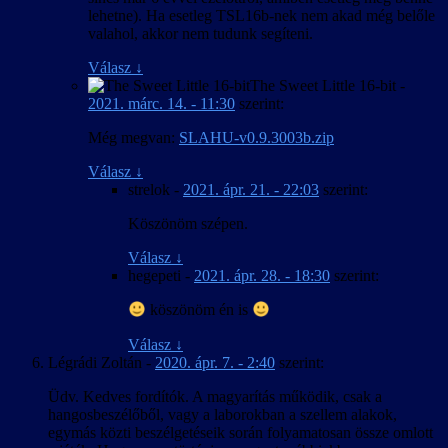
lehetne). Ha esetleg TSL16b-nek nem akad még belőle
valahol, akkor nem tudunk segíteni.
Válasz
↓
The Sweet Little 16-bit
-
2021. márc. 14. - 11:30
szerint:
Még megvan:
SLAHU-v0.9.3003b.zip
Válasz
↓
strelok
-
2021. ápr. 21. - 22:03
szerint:
Köszönöm szépen.
Válasz
↓
hegepeti
-
2021. ápr. 28. - 18:30
szerint:
köszönöm én is
Válasz
↓
Légrádi Zoltán
-
2020. ápr. 7. - 2:40
szerint:
Üdv. Kedves fordítók. A magyarítás működik, csak a
hangosbeszélőből, vagy a laborokban a szellem alakok,
egymás közti beszélgetéseik során folyamatosan össze omlott