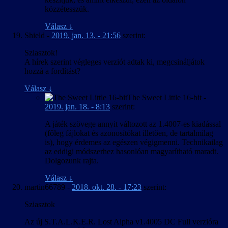
közzétesszük.
Válasz
↓
Shield
-
2019. jan. 13. - 21:56
szerint:
Sziasztok!
A hírek szerint végleges verziót adtak ki, megcsináljátok
hozzá a fordítást?
Válasz
↓
The Sweet Little 16-bit
-
2019. jan. 18. - 8:13
szerint:
A játék szövege annyit változott az 1.4007-es kiadással
(főleg fájlokat és azonosítókat illetően, de tartalmilag
is), hogy érdemes az egészen végigmenni. Technikailag
az eddigi módszerhez hasonlóan magyarítható maradt.
Dolgozunk rajta.
Válasz
↓
martin66789
-
2018. okt. 28. - 17:23
szerint:
Sziasztok
Az új S.T.A.L.K.E.R. Lost Alpha v1.4005 DC Full verzióra