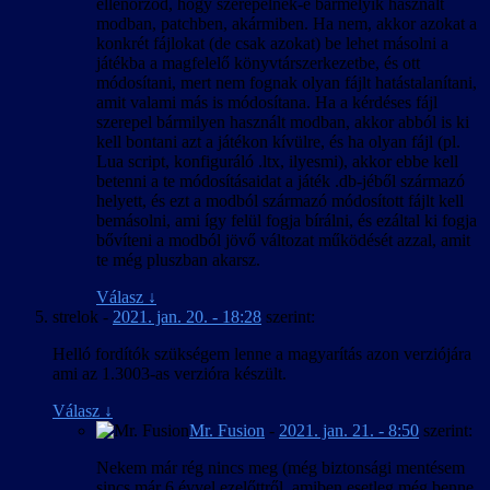
ellenőrzöd, hogy szerepelnek-e bármelyik használt
modban, patchben, akármiben. Ha nem, akkor azokat a
konkrét fájlokat (de csak azokat) be lehet másolni a
játékba a magfelelő könyvtárszerkezetbe, és ott
módosítani, mert nem fognak olyan fájlt hatástalanítani,
amit valami más is módosítana. Ha a kérdéses fájl
szerepel bármilyen használt modban, akkor abból is ki
kell bontani azt a játékon kívülre, és ha olyan fájl (pl.
Lua script, konfiguráló .ltx, ilyesmi), akkor ebbe kell
betenni a te módosításaidat a játék .db-jéből származó
helyett, és ezt a modból származó módosított fájlt kell
bemásolni, ami így felül fogja bírálni, és ezáltal ki fogja
bővíteni a modból jövő változat működését azzal, amit
te még pluszban akarsz.
Válasz
↓
strelok
-
2021. jan. 20. - 18:28
szerint:
Helló fordítók szükségem lenne a magyarítás azon verziójára
ami az 1.3003-as verzióra készült.
Válasz
↓
Mr. Fusion
-
2021. jan. 21. - 8:50
szerint:
Nekem már rég nincs meg (még biztonsági mentésem
sincs már 6 évvel ezelőttről, amiben esetleg még benne