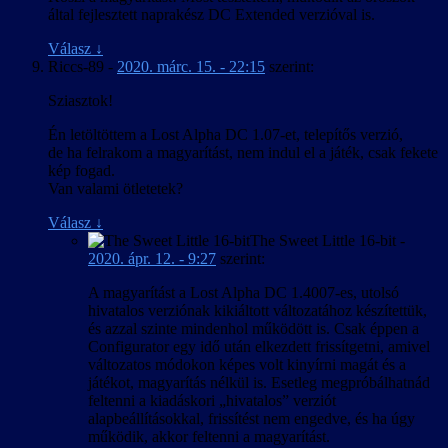
által fejlesztett naprakész DC Extended verzióval is.
Válasz
↓
Riccs-89
-
2020. márc. 15. - 22:15
szerint:
Sziasztok!
Én letöltöttem a Lost Alpha DC 1.07-et, telepítős verzió,
de ha felrakom a magyarítást, nem indul el a játék, csak fekete
kép fogad.
Van valami ötletetek?
Válasz
↓
The Sweet Little 16-bit
-
2020. ápr. 12. - 9:27
szerint:
A magyarítást a Lost Alpha DC 1.4007-es, utolsó
hivatalos verziónak kikiáltott változatához készítettük,
és azzal szinte mindenhol működött is. Csak éppen a
Configurator egy idő után elkezdett frissítgetni, amivel
változatos módokon képes volt kinyírni magát és a
játékot, magyarítás nélkül is. Esetleg megpróbálhatnád
feltenni a kiadáskori „hivatalos” verziót
alapbeállításokkal, frissítést nem engedve, és ha úgy
működik, akkor feltenni a magyarítást.