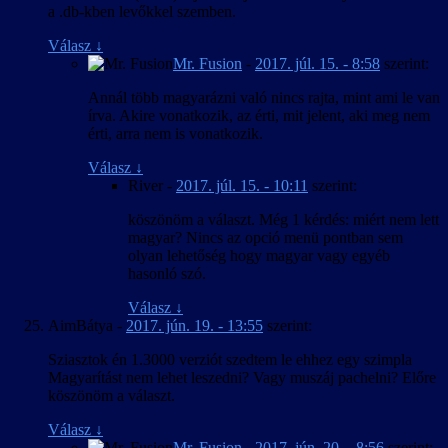
a .db-kben levőkkel szemben.
Válasz
↓
Mr. Fusion
-
2017. júl. 15. - 8:58
szerint:
Annál több magyarázni való nincs rajta, mint ami le van
írva. Akire vonatkozik, az érti, mit jelent, aki meg nem
érti, arra nem is vonatkozik.
Válasz
↓
River
-
2017. júl. 15. - 10:11
szerint:
köszönöm a választ. Még 1 kérdés: miért nem lett
magyar? Nincs az opció menü pontban sem
olyan lehetőség hogy magyar vagy egyéb
hasonló szó.
Válasz
↓
AimBátya
-
2017. jún. 19. - 13:55
szerint:
Sziasztok én 1.3000 verziót szedtem le ehhez egy szimpla
Magyarítást nem lehet leszedni? Vagy muszáj pachelni? Előre
köszönöm a választ.
Válasz
↓
Mr. Fusion
-
2017. jún. 20. - 8:56
szerint: