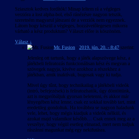
Sziasztok kedves fordítók! Minap leltem rá a végleges
verzióra a lost alpha-bol, első ránézésre nagyon tetszik,
szeretném magyarul játszani de a verziók nem egyeznek.
Látom hogy készül a végleges, hozzávetőlegesen mikorra
várható a kész produktum? Választ előre is köszönöm.
Válasz
↓
Mr. Fusion
-
2019. jún. 20. - 8:47
szerint:
Jelenleg ott tartunk, hogy a játék alapszövege kész, a
játékbeli feliratozás funkcionálisan kész és megvan a
szövegek nagyja, kivéve azokhoz a részekhez a
játékban, amik inaktívak, bugosak vagy ki tudja.
Mivel úgy tűnt, hogy technikailag a játékbeli videók
(intró, befejezések) is feliratozhatók, úgy döntöttünk,
azt is megpróbáljuk gyorsan beletenni, és akkor már
lényegében kész lenne, csak ez sokkal tovább tart, mint
eredetileg gondoltuk. Ha továbbra se nagyon haladunk
vele, lehet, hogy mégis kiadjuk a videók nélkül, és
azokat majd valamikor később… Csak ennek meg az a
veszélye, hogy végül esetleg elmarad, mert nem tudjuk
rászánni magunkat még egy nekifutásra.