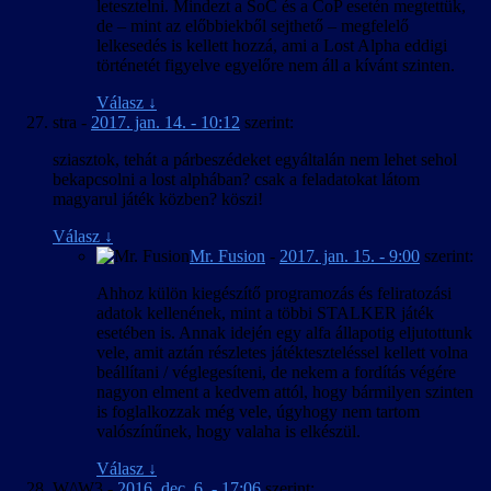
letesztelni. Mindezt a SoC és a CoP esetén megtettük,
de – mint az előbbiekből sejthető – megfelelő
lelkesedés is kellett hozzá, ami a Lost Alpha eddigi
történetét figyelve egyelőre nem áll a kívánt szinten.
Válasz
↓
stra
-
2017. jan. 14. - 10:12
szerint:
sziasztok, tehát a párbeszédeket egyáltalán nem lehet sehol
bekapcsolni a lost alphában? csak a feladatokat látom
magyarul játék közben? köszi!
Válasz
↓
Mr. Fusion
-
2017. jan. 15. - 9:00
szerint:
Ahhoz külön kiegészítő programozás és feliratozási
adatok kellenének, mint a többi STALKER játék
esetében is. Annak idején egy alfa állapotig eljutottunk
vele, amit aztán részletes játékteszteléssel kellett volna
beállítani / véglegesíteni, de nekem a fordítás végére
nagyon elment a kedvem attól, hogy bármilyen szinten
is foglalkozzak még vele, úgyhogy nem tartom
valószínűnek, hogy valaha is elkészül.
Válasz
↓
W/\W3
-
2016. dec. 6. - 17:06
szerint: