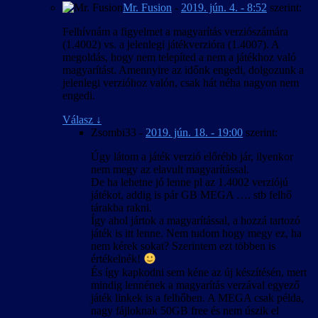
Mr. Fusion
-
2019. jún. 4. - 8:52
szerint:
Felhívnám a figyelmet a magyarítás verziószámára
(1.4002) vs. a jelenlegi játékverzióra (1.4007). A
megoldás, hogy nem telepíted a nem a játékhoz való
magyarítást. Amennyire az időnk engedi, dolgozunk a
jelenlegi verzióhoz valón, csak hát néha nagyon nem
engedi.
Válasz
↓
Zsombi33
-
2019. jún. 18. - 19:00
szerint:
Úgy látom a játék verzió előrébb jár, ilyenkor
nem megy az elavult magyarítással.
De ha lehetne jó lenne pl az 1.4002 verziójú
játékot, addig is pár GB MEGA …. stb felhő
tárakba rakni.
Így ahol jártok a magyarítással, a hozzá tartozó
játék is itt lenne. Nem tudom hogy megy ez, ha
nem kérek sokat? Szerintem ezt többen is
értékelnék!
És így kapkodni sem kéne az új készítésén, mert
mindig lennének a magyarítás verzával egyező
játék linkek is a felhőben. A MEGA csak példa,
nagy fájloknak 50GB free és nem úszik el