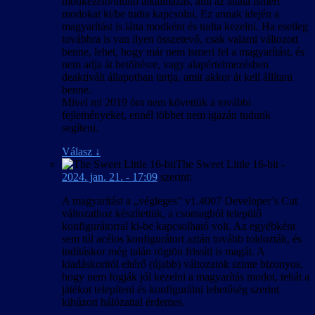
modkezelő/indító alkalmazás, ami az általa ismert
miatt egyes szövegek angolul, vagy egyáltalán
előidézni, ezért vagy teljesen kihagytuk, vagy alapértelmezett
modokat ki/be tudta kapcsolni. Ez annak idején a
nem jelennek meg. Ezek felderítéséről és
beállításokkal fog megjelenítődni, nem feltétlenül a hangforráshoz
magyarítást is látta modként és tudta kezelni. Ha esetleg
lehetőség szerinti javításáról későbbi
illeszkedő névvel és ikonnal, ha valakinél mégis előkerül.
továbbra is van ilyen összetevő, csak valami változott
időpontban intézkedünk.
benne, lehet, hogy már nem ismeri fel a magyarítást, és
nem adja át betöltésre, vagy alapértelmezésben
deaktivált állapotban tartja, amit akkor át kell állítani
benne.
Mivel mi 2019 óra nem követtük a további
fejleményeket, ennél többet nem igazán tudunk
segíteni.
Válasz
↓
The Sweet Little 16-bit
-
2024. jan. 21. - 17:09
szerint:
A magyarítást a „végleges” v1.4007 Developer’s Cut
változathoz készítettük, a csomagból települő
konfigurátorral ki-be kapcsolható volt. Az egyébként
sem túl acélos konfigurátort aztán tovább toldozták, és
indításkor még talán rögtön frissíti is magát. A
kiadáskoritól eltérő (újabb) változatok szinte bizonyos,
hogy nem fogják jól kezelni a magyarítás modot, tehát a
játékot telepíteni és konfigurálni lehetőség szerint
kihúzott hálózattal érdemes.