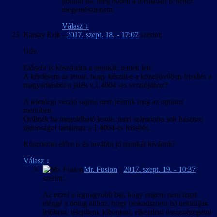
ponton túl, még ebben a formában is nehéz
megemésztenem.
Válasz
↓
Karsay Erik
-
2017. szept. 18. - 17:07
szerint:
Üdv.
Először is köszönöm a munkát, remek lett.
A kérdésem az lenne, hogy készül-e a közeljövőben frissítés a
magyarításból a játék v.1.4004 -es verziójához?
A jelenlegi verzió sajnos nem jelenik meg az options
menüben.
Örülnék ha megoldható lenne, mert számomra sok hasznos
újdonságot tartalmaz a 1.4004-es frissítés.
Köszönöm előre is és további jó munkát kívánok!
Válasz
↓
Mr. Fusion
-
2017. szept. 19. - 10:37
szerint:
Az ezzel a legnagyobb baj, hogy engem nem izgat
eléggé a dolog ahhoz, hogy (sokadszorra is) nekiálljak
letölteni, telepíteni, kibontani, elkezdeni összenézegetni