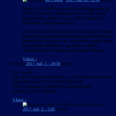
Muszáj. Az 1.3000-hez nem is készült magyarítás, az
1.3002 (valamelyik alváltozata) volt az első, amivel
foglalkoztunk, aztán volt egy 1.3004 (valamelyik
alváltozata), meg ami most van.
Azt is épp elég nehéz nyomon követni, hogy a jelenleg
kiadott/ki nem adott/tervezett/kiszivárgott/nemhivatalos
változatokkal mi a fene van, és melyiket vegyük alapul
egy esetleges frissítéshez, ugyanezt a múltbeli
változatokkal már végképp nem akarjuk eljátszani.
Válasz
↓
Shield
-
2017. máj. 1. - 20:50
szerint:
Szevasztok!
Úgy néz ki, hogy most elkészült a LA, kiadásra került a Lost
Alpha Developer’s Cut v1.4002 Big Patch.
Szóval, folytatjátok a fordítást és a programozást?
Esetleg már neki is álltatok?
Válasz
↓
The Sweet Little 16-bit
-
2017. máj. 2. - 3:45
szerint: