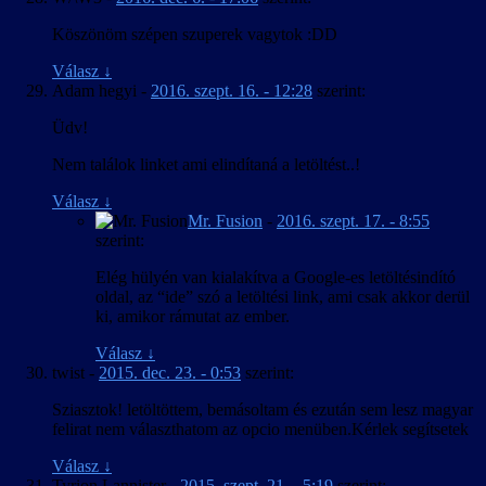
Köszönöm szépen szuperek vagytok :DD
Válasz
↓
Adam hegyi
-
2016. szept. 16. - 12:28
szerint:
Üdv!
Nem találok linket ami elindítaná a letöltést..!
Válasz
↓
Mr. Fusion
-
2016. szept. 17. - 8:55
szerint:
Elég hülyén van kialakítva a Google-es letöltésindító
oldal, az “ide” szó a letöltési link, ami csak akkor derül
ki, amikor rámutat az ember.
Válasz
↓
twist
-
2015. dec. 23. - 0:53
szerint:
Sziasztok! letöltöttem, bemásoltam és ezután sem lesz magyar
felirat nem választhatom az opcio menüben.Kérlek segítsetek
Válasz
↓
Tyrion Lannister
-
2015. szept. 21. - 5:19
szerint: