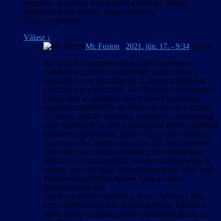
mappába, de nyilván nem indul el a játék így. Milyen
beállításokat kell tennem, hogy működjön.
Köszi a segítséget.
Válasz
↓
Mr. Fusion
-
2021. jún. 17. - 9:34
szerint:
Ha használsz bármilyen modot, akár a játékhoz
mellékelt alap modok bármelyikét, akkor ez ilyen
egyszerűen nem fog működni. A kibontott fájloknak
prioritása van a bármelyik .db fájlban levő változatához
képest, akár az alapjáték, akár valamelyik mod (az
alapjátékot felülbíráló) .db-jében van (de olyan modok
is vannak, amik be sincsenek csomagolva, akkor pedig
ezzel rögtön felül is írtad a mod egyedi fájljait a játékból
kibontott alapfájlokkal). Ezért ha egyszerűn kibontasz
egy olyan .db-t, amiben van olyan fájl, amit bármelyik
mod (vagy akár modként kiadott patch) módosítana,
akkor ezzel érvényteleníted azokat a módosításokat és
minden, ami attól függ, működésképtelenné válik, nagy
valószínűséggel olyan módon, hogy az egész
játékmotor leáll tőle.
Ilyenkor a helyes megoldás a, hogy a kérdéses .db-t
nem a játékba bontod ki, hanem máshova, kikeresed
belőle azokat a fájlokat, amiket módosítani akarsz, és