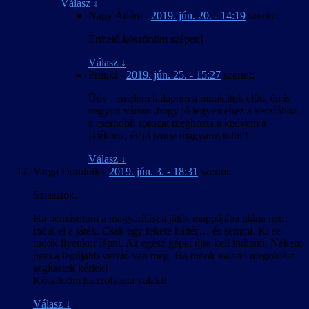
Válasz
↓
Nagy Ádám
-
2019. jún. 20. - 14:19
szerint:
Érthető,köszönöm szépen!
Válasz
↓
Priluki
-
2019. jún. 25. - 15:27
szerint:
Üdv , emelem kalapom a munkátok előtt, én is
nagyon várom ,hogy jó legyen ehez a verzíóhoz..
a csernobil sorozat meghozta a kedvem a
játékhoz, és jó lenne magyarul tolni !!
Válasz
↓
Varga Dominik
-
2019. jún. 3. - 18:31
szerint:
Sziasztok.
Ha bemásolom a magyarítást a játék mappájába utána nem
indul el a játék. Csak egy fekete háttér… és semmi. Ki se
tudok ilyenkor lépni. Az egész gépet újra kell indítani. Nekem
nem a legújabb verzió van meg. Ha tudok valami megoldást
segítsetek kérlek!
Köszönöm ha elolvasta valaki!
Válasz
↓