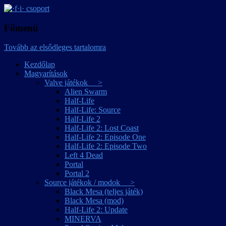
játékmagyarítások
·f·i· csoport
Főmenü
Tovább az elsődleges tartalomra
Kezdőlap
Magyarítások
Valve játékok >
Alien Swarm
Half-Life
Half-Life: Source
Half-Life 2
Half-Life 2: Lost Coast
Half-Life 2: Episode One
Half-Life 2: Episode Two
Left 4 Dead
Portal
Portal 2
Source játékok / modok >
Black Mesa (teljes játék)
Black Mesa (mod)
Half-Life 2: Update
MINERVA