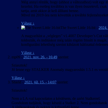
felderítéséről és lehetőség szerinti javításáról 
Még annyi rémlik, hogy (ahhoz a változathoz) volt egy mo
kezelni. Ha esetleg továbbra is van ilyen összetevő, csak
tartja, amit akkor át kell állítani benne.
Mivel mi 2019 óra nem követtük a további fejleményeket,
Válasz
↓
The Sweet Little 16-bit
-
2024. 
A magyarítást a „végleges” v1.4007 Developer’s Cut válto
toldozták, és indításkor még talán rögtön frissíti is magát
konfigurálni lehetőség szerint kihúzott hálózattal érdemes
Válasz
↓
mp09
-
2021. nov. 26. - 16:49
szerint:
Sziasztok!
Jó lenne egy STALKER Anomaly magyarosítás 1.5.1 es verzi
Válasz
↓
Shield
-
2021. júl. 15. - 14:07
szerint:
Sziasztok!
Nem a LA-val kapcsolatos a kérdésem, de azért Stalkerrel.
Gondolom tudjátok, hogy készül a Stalker 2. Nem gondoltatok ar
A játékosoknak és nektek is kifizetődő lenne.