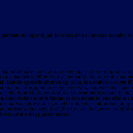
gamedata.db0 egyes fájljait. Kicsomagoltam a Gamedata mappába, de nyi
 alap modok bármelyikét, akkor ez ilyen egyszerűen nem fog működni. A 
mod (az alapjátékot felülbíráló) .db-jében van (de olyan modok is vanna
okkal). Ezért ha egyszerűn kibontasz egy olyan .db-t, amiben van olyan 
nden, ami attól függ, működésképtelenné válik, nagy valószínűséggel o
a játékba bontod ki, hanem máshova, kikeresed belőle azokat a fájlokat
 akkor azokat a konkrét fájlokat (de csak azokat) be lehet másolni a j
osítana. Ha a kérdéses fájl szerepel bármilyen használt modban, akkor abb
 a te módosításaidat a játék .db-jéből származó helyett, és ezt a modból s
t azzal, amit te még pluszban akarsz.