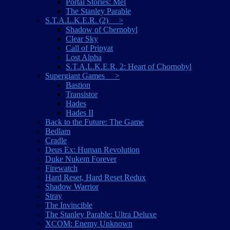
Portal Stories: Mel
The Stanley Parable
S.T.A.L.K.E.R. (2) >
Shadow of Chernobyl
Clear Sky
Call of Pripyat
Lost Alpha
S.T.A.L.K.E.R. 2: Heart of Chornobyl
Supergiant Games >
Bastion
Transistor
Hades
Hades II
Back to the Future: The Game
Bedlam
Cradle
Deus Ex: Human Revolution
Duke Nukem Forever
Firewatch
Hard Reset, Hard Reset Redux
Shadow Warrior
Stray
The Invincible
The Stanley Parable: Ultra Deluxe
XCOM: Enemy Unknown