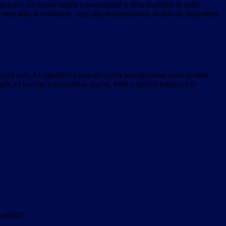
csolni. Ez annak idején a magyarítást is látta modként és tudta
s nem adja át betöltésre, vagy alapértelmezésben deaktivált állapotban
ható volt. Az egyébként sem túl acélos konfigurátort aztán tovább
ják jól kezelni a magyarítás modot, tehát a játékot telepíteni és
rdítást?