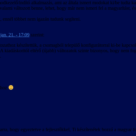
későbbi időpontban intézkedünk.
dkezelő/indító alkalmazás, ami az általa ismert modokat ki/be tudta kap
 valami változott benne, lehet, hogy már nem ismeri fel a magyarítást, é
 ennél többet nem igazán tudunk segíteni.
jan. 21. - 17:09
szerint:
zathoz készítettük, a csomagból települő konfigurátorral ki-be kapcsol
. A kiadáskoritól eltérő (újabb) változatok szinte bizonyos, hogy nem fog
.
óhoz
ra, hogy egyeztetve a fejlesztőkkel, Ti készítenétek hozzá a magyar fo