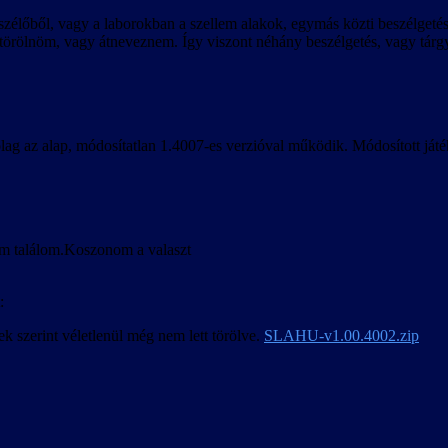
élőből, vagy a laborokban a szellem alakok, egymás közti beszélgetése
 törölnöm, vagy átneveznem. Így viszont néhány beszélgetés, vagy tárg
rólag az alap, módosítatlan 1.4007-es verzióval működik. Módosított 
nem találom.Koszonom a valaszt
:
ek szerint véletlenül még nem lett törölve.
SLAHU-v1.00.4002.zip