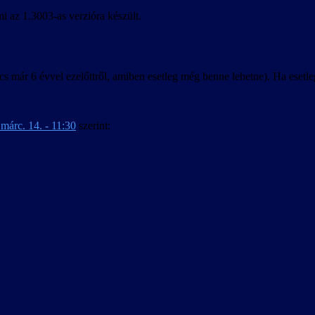
i az 1.3003-as verzióra készült.
s már 6 évvel ezelőttről, amiben esetleg még benne lehetne). Ha ese
márc. 14. - 11:30
szerint: