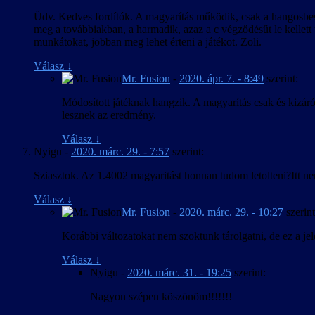
Üdv. Kedves fordítók. A magyarítás működik, csak a hangosbesz
meg a továbbiakban, a harmadik, azaz a c végződésűt le kellett
munkátokat, jobban meg lehet érteni a játékot. Zoli.
Válasz
↓
Mr. Fusion
-
2020. ápr. 7. - 8:49
szerint:
Módosított játéknak hangzik. A magyarítás csak és kizá
lesznek az eredmény.
Válasz
↓
Nyigu
-
2020. márc. 29. - 7:57
szerint:
Sziasztok. Az 1.4002 magyaritást honnan tudom letolteni?Itt 
Válasz
↓
Mr. Fusion
-
2020. márc. 29. - 10:27
szerint
Korábbi változatokat nem szoktunk tárolgatni, de ez a jel
Válasz
↓
Nyigu
-
2020. márc. 31. - 19:25
szerint:
Nagyon szépen köszönöm!!!!!!!