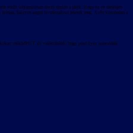
ik során folyamatosan össze omlott a játék. Hogy ez ne történjen
y leírása, hiányos angol hivatkozással jelenik meg. Azért köszönöm a
játékokon működHET, de valószínűbb, hogy pont ilyen anomáliák