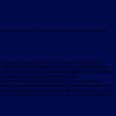
lván nem indul el a játék így. Milyen beállításokat kell tennem,
kibontott fájloknak prioritása van a bármelyik .db fájlban levő
k, amik be sincsenek csomagolva, akkor pedig ezzel rögtön felül is
fájl, amit bármelyik mod (vagy akár modként kiadott patch) módosítana,
lyan módon, hogy az egész játékmotor leáll tőle.
, amiket módosítani akarsz, és ellenőrzöd, hogy szerepelnek-e
átékba a magfelelő könyvtárszerkezetbe, és ott módosítani, mert nem
ól is ki kell bontani azt a játékon kívülre, és ha olyan fájl (pl. Lua
zármazó módosított fájlt kell bemásolni, ami így felül fogja bírálni, és