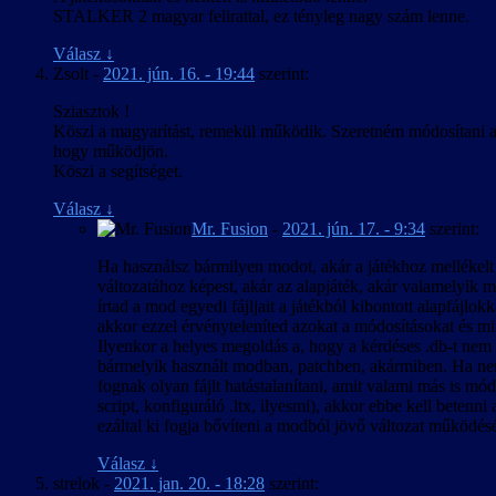
STALKER 2 magyar felirattal, ez tényleg nagy szám lenne.
Válasz
↓
Zsolt
-
2021. jún. 16. - 19:44
szerint:
Sziasztok !
Köszi a magyarítást, remekül működik. Szeretném módosítani a 
hogy működjön.
Köszi a segítséget.
Válasz
↓
Mr. Fusion
-
2021. jún. 17. - 9:34
szerint:
Ha használsz bármilyen modot, akár a játékhoz mellékelt
változatához képest, akár az alapjáték, akár valamelyik 
írtad a mod egyedi fájljait a játékból kibontott alapfájl
akkor ezzel érvényteleníted azokat a módosításokat és mi
Ilyenkor a helyes megoldás a, hogy a kérdéses .db-t nem 
bármelyik használt modban, patchben, akármiben. Ha nem,
fognak olyan fájlt hatástalanítani, amit valami más is mód
script, konfiguráló .ltx, ilyesmi), akkor ebbe kell betenni
ezáltal ki fogja bővíteni a modból jövő változat működésé
Válasz
↓
strelok
-
2021. jan. 20. - 18:28
szerint: