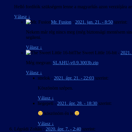
Helló fordítók szükségem lenne a magyarítás azon verziójára am
Válasz
↓
Mr. Fusion
-
2021. jan. 21. - 8:50
szerint:
Nekem már rég nincs meg (még biztonsági mentésem sinc
segíteni.
Válasz
↓
The Sweet Little 16-bit
-
2021. 
Még megvan:
SLAHU-v0.9.3003b.zip
Válasz
↓
strelok
-
2021. ápr. 21. - 22:03
szerint:
Köszönöm szépen.
Válasz
↓
hegepeti
-
2021. ápr. 28. - 18:30
szerint:
köszönöm én is
Válasz
↓
Légrádi Zoltán
-
2020. ápr. 7. - 2:40
szerint: