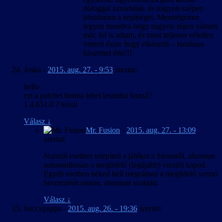
dologgal zavartalak, és nagyon szépen
köszönöm a segítséget. Mentségemre
legyen mondva hogy nagyon régen vártam
már, fel is adtam, és most teljesen véletlen
vettem észre hogy elkészült – hatalmas
köszönet érte!!!
Joska
-
2015. aug. 27. - 9:53
szerint:
hello
ezt a patchet honna lehet leszedni hozzá?
1.4.651.0 ? köszi
Válasz
↓
Mr. Fusion
-
2015. aug. 27. - 13:09
szerint:
Normál esetben telepíted a játékot a Steamről, ahonnan
automatikusan a megfelelő (legújabb) verziót kapod.
Egyéb esetben neked kell megoldani a megfelelő verzió
beszerzését onnan, ahonnan szoktad.
Válasz
↓
buccypappa
-
2015. aug. 26. - 19:36
szerint: