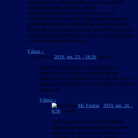
most újat venni. Plusz, fogalmam sincs, egyáltalán
módosítható (lesz) e a játék, aminek
kiderítése/megoldása megint csak egy csomó
nyűglődés, mert az sejthető,. hogy legalább annyira
problémás lesz, mint a HR volt, ha nem jobban (több
helyen Denuvot emlegetnek, ami helyből kizár minden
olyan módosítási lehetőséget, amihez bináris állományt
is kell visszafejteni/változtatni).
Válasz
↓
Szaki
-
2019. jan. 23. - 18:26
szerint:
Szia! Nekem úgy tűnik egyszerű lenne a
magyaritás a nyelveket a game.layer1.xx
game.layer2.xx tartalmazza VAN en, de, es, fr, it
stb agy csomó nyelven !!! Akkor miért nem lehet
magyarul?
Válasz
↓
Mr. Fusion
-
2019. jan. 24. -
8:56
szerint:
Attól még, hogy olvasható formában
megtalálható a szöveg a fájlokban, nem
biztos, hogy meg is lehet változtatni.