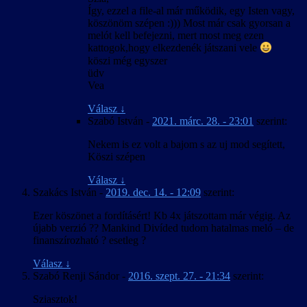
Így, ezzel a file-al már működik, egy Isten vagy,
köszönöm szépen :))) Most már csak gyorsan a
melót kell befejezni, mert most meg ezen
kattogok,hogy elkezdenék játszani vele
köszi még egyszer
üdv
Vea
Válasz
↓
Szabó István
-
2021. márc. 28. - 23:01
szerint:
Nekem is ez volt a bajom s az uj mod segített,
Köszi szépen
Válasz
↓
Szakács István
-
2019. dec. 14. - 12:09
szerint:
Ezer köszönet a fordításért! Kb 4x játszottam már végig. Az
újabb verzió ?? Mankind Divíded tudom hatalmas meló – de
finanszírozható ? esetleg ?
Válasz
↓
Szabó Renji Sándor
-
2016. szept. 27. - 21:34
szerint:
Sziasztok!