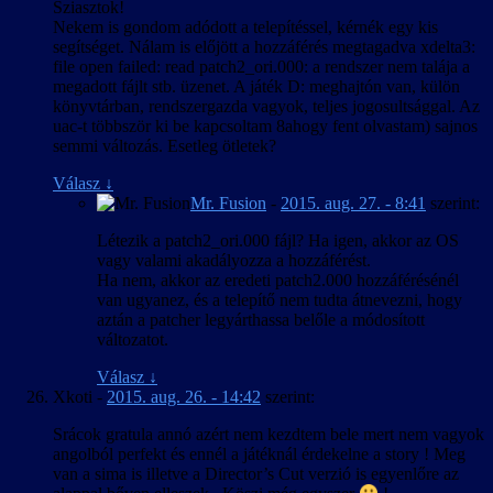
Sziasztok!
Nekem is gondom adódott a telepítéssel, kérnék egy kis
segítséget. Nálam is előjött a hozzáférés megtagadva xdelta3:
file open failed: read patch2_ori.000: a rendszer nem talája a
megadott fájlt stb. üzenet. A játék D: meghajtón van, külön
könyvtárban, rendszergazda vagyok, teljes jogosultsággal. Az
uac-t többször ki be kapcsoltam 8ahogy fent olvastam) sajnos
semmi változás. Esetleg ötletek?
Válasz
↓
Mr. Fusion
-
2015. aug. 27. - 8:41
szerint:
Létezik a patch2_ori.000 fájl? Ha igen, akkor az OS
vagy valami akadályozza a hozzáférést.
Ha nem, akkor az eredeti patch2.000 hozzáférésénél
van ugyanez, és a telepítő nem tudta átnevezni, hogy
aztán a patcher legyárthassa belőle a módosított
változatot.
Válasz
↓
Xkoti
-
2015. aug. 26. - 14:42
szerint:
Srácok gratula annó azért nem kezdtem bele mert nem vagyok
angolból perfekt és ennél a játéknál érdekelne a story ! Meg
van a sima is illetve a Director’s Cut verzió is egyenlőre az