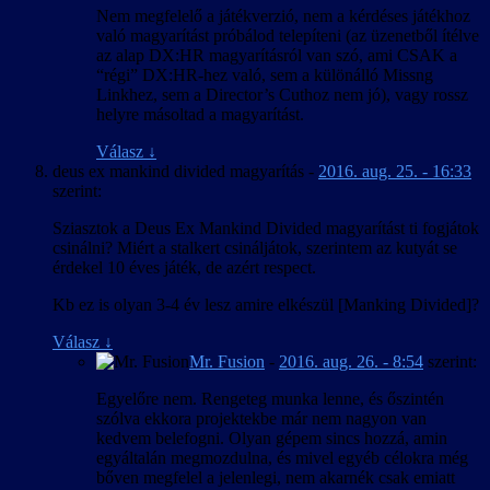
Nem megfelelő a játékverzió, nem a kérdéses játékhoz
való magyarítást próbálod telepíteni (az üzenetből ítélve
az alap DX:HR magyarításról van szó, ami CSAK a
“régi” DX:HR-hez való, sem a különálló Missng
Linkhez, sem a Director’s Cuthoz nem jó), vagy rossz
helyre másoltad a magyarítást.
Válasz
↓
deus ex mankind divided magyarítás
-
2016. aug. 25. - 16:33
szerint:
Sziasztok a Deus Ex Mankind Divided magyarítást ti fogjátok
csinálni? Miért a stalkert csináljátok, szerintem az kutyát se
érdekel 10 éves játék, de azért respect.
Kb ez is olyan 3-4 év lesz amire elkészül [Manking Divided]?
Válasz
↓
Mr. Fusion
-
2016. aug. 26. - 8:54
szerint:
Egyelőre nem. Rengeteg munka lenne, és őszintén
szólva ekkora projektekbe már nem nagyon van
kedvem belefogni. Olyan gépem sincs hozzá, amin
egyáltalán megmozdulna, és mivel egyéb célokra még
bőven megfelel a jelenlegi, nem akarnék csak emiatt