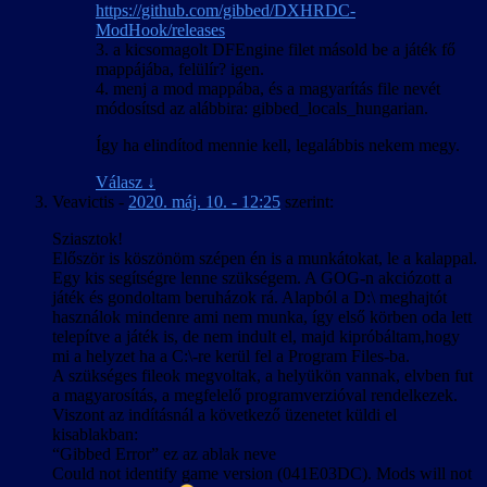
https://github.com/gibbed/DXHRDC-
ModHook/releases
3. a kicsomagolt DFEngine filet másold be a játék fő
mappájába, felülír? igen.
4. menj a mod mappába, és a magyarítás file nevét
módosítsd az alábbira: gibbed_locals_hungarian.
Így ha elindítod mennie kell, legalábbis nekem megy.
Válasz
↓
Veavictis
-
2020. máj. 10. - 12:25
szerint:
Sziasztok!
Először is köszönöm szépen én is a munkátokat, le a kalappal.
Egy kis segítségre lenne szükségem. A GOG-n akciózott a
játék és gondoltam beruházok rá. Alapból a D:\ meghajtót
használok mindenre ami nem munka, így első körben oda lett
telepítve a játék is, de nem indult el, majd kipróbáltam,hogy
mi a helyzet ha a C:\-re kerül fel a Program Files-ba.
A szükséges fileok megvoltak, a helyükön vannak, elvben fut
a magyarosítás, a megfelelő programverzióval rendelkezek.
Viszont az indításnál a következő üzenetet küldi el
kisablakban:
“Gibbed Error” ez az ablak neve
Could not identify game version (041E03DC). Mods will not