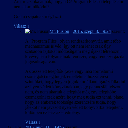
Am, m az oka annak, hogy a C:\Program Filesba telepítéskor
nem akar működni?
Grat a csapatnak még1x.:)
Válasz
↓
Mr. Fusion
-
2015. szept. 3. - 9:24
szerint:
A “Program Files” olyan rendszerkönyvtár, amit több
mechanizmus is véd, így ott nem lehet csak úgy
szabadon fájlokat módosítgatni meg újakat létrehozni,
kivéve, ha a folyamatnak rendszer, vagy rendszergazda
jogosultsága van.
Az összetett telepítők (.exe vagy .msi formátumú
csomagok) meg tudják emeltetni a hozzáférési
szintjüket, hogy legyen joguk korlátlanul garázdálkodni
az ilyen védett könyvtárakban, egy parancsfájl viszont
nem, és nem akartuk a telepítőt még egy telepítőbe
csomagolni csak azért, hogy meg tudja ezt tenni, pláne,
hogy az emberek többsége szerencsére tudja, hogy
játékot nem javasolt ilyen védett könyvtárba telepíteni,
különben ez lesz az eredmény.
Válasz
↓
Tibi
-
2015. aug. 31. - 19:57
szerint: