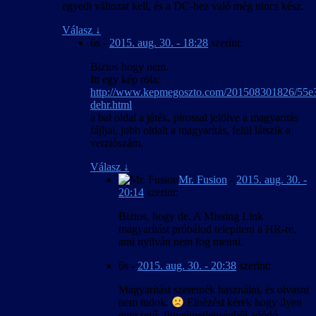
egyedi változat kell, és a DC-hez való még nincs kész.
Válasz
↓
6s
-
2015. aug. 30. - 18:28
szerint:
Biztos hogy nem.
Itt egy kép róla:
http://www.kepmegoszto.com/201508301826/55e
dehr.html
a bal oldal a játék, pirossal jelölve a magyarítás
fájljai, jobb oldalt a magyarítás, felül látszik a
verziószám.
Válasz
↓
Mr. Fusion
-
2015. aug. 30. -
20:14
szerint:
Biztos, hogy de. A Missing Link
magyarítást próbálod telepíteni a HR-re,
ami nyilván nem fog menni.
6s
-
2015. aug. 30. - 20:38
szerint:
Magyarítást szeretnék használni, és olvasni
nem tudok.
Elnézést kérek hogy ilyen
egyszerű, figyelmetlenségből adódó