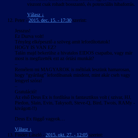
viszont csak rohadt bosszantó, és potenciális hibaforrás.
Válasz
↓
Peter
-
2015. dec. 15. - 17:30
szerint:
Jesszus!
Ez Durva volt!
Tényleg elképesztő a szöveg amit lefordítottatok!
HOGY IS VAN EZ?
Talán majd bekerülsz a hivatalos EIDOS csapatba, vagy már
most is megfizették ezt az óriási munkát?
–
Remélem mi MAGYAROK is méltóak leszünk hamarosan,
hogy “gyárilag” lefordítsanak mindent, mint akár cseh vagy
lengyel szóra!
–
Gratuláció!
Az első Deus Ex is fordítása is fantasztikus volt ( szivar, HJ,
Piedon, Slain, Evin, Takysoft, Steve-Q, Bird, Twois, RAMy -
kivágott-!!)
Deus Ex függő vagyok…
Válasz
↓
Finder László
-
2015. okt. 27. - 12:05
szerint: