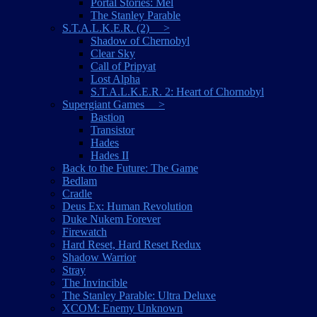
Portal Stories: Mel
The Stanley Parable
S.T.A.L.K.E.R. (2) >
Shadow of Chernobyl
Clear Sky
Call of Pripyat
Lost Alpha
S.T.A.L.K.E.R. 2: Heart of Chornobyl
Supergiant Games >
Bastion
Transistor
Hades
Hades II
Back to the Future: The Game
Bedlam
Cradle
Deus Ex: Human Revolution
Duke Nukem Forever
Firewatch
Hard Reset, Hard Reset Redux
Shadow Warrior
Stray
The Invincible
The Stanley Parable: Ultra Deluxe
XCOM: Enemy Unknown