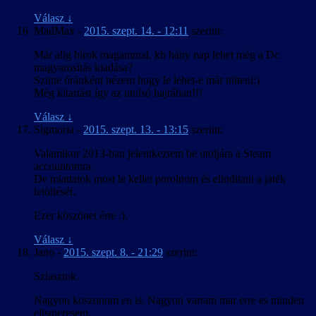
Válasz
↓
MadMax
-
2015. szept. 14. - 12:11
szerint:
Már alig bírok magammal, kb hány nap lehet még a Dc
magyarosítás kiadása?
Szinte óránként nézem hogy le lehet-e már tölteni:)
Még kitartást így az utolsó hajrában!!!
Válasz
↓
Sigmoria
-
2015. szept. 13. - 13:15
szerint:
Valamikor 2013-ban jelentkeztem be utoljára a Steam
accountomra.
De miattatok most le kellet porolnom és elindítani a játék
letöltését.
Ezer köszönet érte :).
Válasz
↓
Jano
-
2015. szept. 8. - 21:29
szerint:
Sziasztok.
Nagyon koszonom en is. Nagyon vartam mar erre es minden
elismeresem.