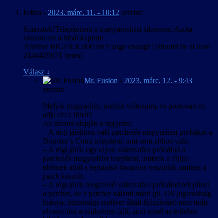
Egy sok, egymással különféle viszonyban levő karaktert mozgató
betűkészletet használ, és az egyedi
Edina
-
2023. márc. 11. - 10:12
szerint:
játéknál különösen nehéz az angolban ilyen formában nem létező
fájlformátumok + ScaleForm miatt esélyt se
tegezés/magázás megállapítása, amikor pedig egy karakter akár
láttunk ennek esetleges javítására.
Sziasztok!Telepítettem a magyarosítást sikeresen.Azota
egyazon mondatban szólít egy másikat vegyesen hol vezeték-, hol
A mentett játékok elnevezésére használt
viszont ezt a hibát kapom:
keresztnéven, akkor nincs jó megoldás. Az egyértelmű helyzeteket
pályanevek a játék futtatható állományába
Archive BIGFILE.000 isn’t large enough! (should be at least
kivéve jellemzően a mindkét névvel jobban működő magázásban
vannak “beledrótozva”, aminek piszkálásától
2146435071 bytes)
íródtak a szövegek, és egyes esetekben a fejlesztői kommentárokban
inkább eltekintettünk, így azok a
elhangzottak is alátámasztották e döntéseinket.
mentés/betöltés menükben angolul jelennek
Válasz
↓
meg.
Mr. Fusion
-
2023. márc. 12. - 9:43
Egy másik nehézség a kínaiból elvileg meghatározott szabályok
szerint:
szerint átírandó szavak és nevek kezelése volt, mivel gyakorlatilag
két szabálykészlet él párhuzamosan: a nemzetközileg elfogadott
Melyik magyarítás, melyik változatra, és pontosan mi
kínai-angol pinjin átírás, illetve egy ún. „népszerű magyar” átírás. A
adja ezt a hibát?
pinjin sokkal pontosabban adja vissza az eredeti hangzást, de csak
Az üzenet alapján a tippjeim:
ha az olvasó ismeri az angol nyelv kiejtési szabályait, a „népszerű
– A régi játékhoz való patchelős magyarítást próbálod a
magyar” ellenben nem igényel előképzettséget, cserébe viszont
Director’s Cutra telepíteni, ami nem ahhoz való.
következetlen és pontatlan. Végül egy „hibrid” módszerrel éltünk:
– A régi játék egy olyan változatára próbálod a
az írásban és kiejtve is szereplő neveknél a pinjinen alapuló „hallás
patchelős magyarítást telepíteni, aminek a fájljai
utáni” átírást használtunk, a játékvilágban is láthatók az
eltérnek attól a legutolsó hivatalos verziótól, amihez a
azonosíthatóság miatt pinjinben maradtak, a játékvilágban nem
patch készült.
megjelenő és el sem hangzó szövegekben levők pedig jobbára
– A régi játék megfelelő változatára próbálod telepíteni
„népszerű magyar” átírásban vannak.
a patchet, de a patcher valami miatt (pl. OS jogosultság
hiánya, biztonsági szoftver általi fájlzárolás) nem tudja
A magyarítás technikailag sem volt egyszerű, bár legalább a
olvasni/írni a szükséges fájlt, amit ezzel az érdekes
betűkészletekben megvoltak az általában hiányzó „őŐ” és „űŰ”