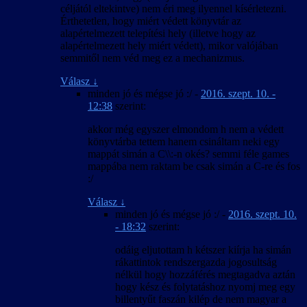
céljától eltekintve) nem éri meg ilyennel kísérletezni.
Érthetetlen, hogy miért védett könyvtár az
alapértelmezett telepítési hely (illetve hogy az
alapértelmezett hely miért védett), mikor valójában
semmitől nem véd meg ez a mechanizmus.
Válasz
↓
minden jó és mégse jó :/
-
2016. szept. 10. -
12:38
szerint:
akkor még egyszer elmondom h nem a védett
könyvtárba tettem hanem csináltam neki egy
mappát simán a C\\:-n okés? semmi féle games
mappába nem raktam be csak simán a C-re és fos
:/
Válasz
↓
minden jó és mégse jó :/
-
2016. szept. 10.
- 18:32
szerint:
odáig eljutottam h kétszer kiírja ha simán
rákattintok rendszergazda jogosultság
nélkül hogy hozzáférés megtagadva aztán
hogy kész és folytatáshoz nyomj meg egy
billentyűt faszán kilép de nem magyar a