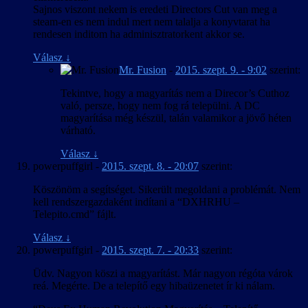
Sajnos viszont nekem is eredeti Directors Cut van meg a
steam-en es nem indul mert nem talalja a konyvtarat ha
rendesen inditom ha adminisztratorkent akkor se.
Válasz
↓
Mr. Fusion
-
2015. szept. 9. - 9:02
szerint:
Tekintve, hogy a magyarítás nem a Direcor’s Cuthoz
való, persze, hogy nem fog rá települni. A DC
magyarítása még készül, talán valamikor a jövő héten
várható.
Válasz
↓
powerpuffgirl
-
2015. szept. 8. - 20:07
szerint:
Köszönöm a segítséget. Sikerült megoldani a problémát. Nem
kell rendszergazdaként indítani a “DXHRHU –
Telepito.cmd” fájlt.
Válasz
↓
powerpuffgirl
-
2015. szept. 7. - 20:33
szerint:
Üdv. Nagyon köszi a magyarítást. Már nagyon régóta várok
reá. Megérte. De a telepítő egy hibaüzenetet ír ki nálam.