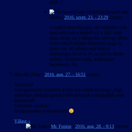
játék :/
The Sweet Little
16-bit
-
2016. szept. 23. - 23:29
szerint:
A
nem lényeges, de valamiért csak
GAMES
nem tudja írni a telepítő azt a fájlt, amit
akar, ahogy azt a hibajelzés szövege állítja.
A következő feladat kideríteni, hogy ez
miért van. Jó néhány oka lehet a
védettségen kívül is. Pl. az elérési útban
szóköz, ékezetes betűk, különleges
karakterek, stb.
Horváth Ákos
-
2016. aug. 27. - 16:51
szerint:
Sziasztok!
A magyarosítás telepítése közbe azt a hibát írja hogy ,,Egy
szükséges játékfájl (patch2.000) hiányzik a magyarítás nem
telepíthető!
Tudnátok segiteni ?
A választ előre is köszönöm!
Válasz
↓
Mr. Fusion
-
2016. aug. 28. - 9:13
szerint: