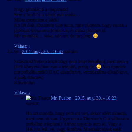
Nagy gratuláció a csapatnak!
Erre a fordításra várok már mióta…
Mióta megjelent a játék!
Kb fél órát játszottam vele anno, mire rájöttem, hogy ennek a
játéknak kivárom a fordítását, és utána játszom ki.
Mit mondjak… sokat vártam, de megérte!
Válasz
↓
6s
-
2015. aug. 30. - 16:47
szerint:
Sziasztok!Nekem közli hogy nem lehet telepíteni, mert nem a
játék könyvtárában van a telepítő, pedig de.
Van tippetek
mit próbálhatnék?(UAC ellenőrizve, verziószáma ellenőrizve,
a játék steames)
Köszönöm
Válasz
↓
Mr. Fusion
-
2015. aug. 30. - 18:23
szerint:
Ha azt mondja, hogy nem ott van, akkor azért mondja,
mert nem ott van. Ugye nem a Director’s Cut változatra
próbálod telepíteni? Ahhoz ugyanis nem jó. Vagy a
HR-t az ML-re, vagy fordítva. Mindháromnak saját