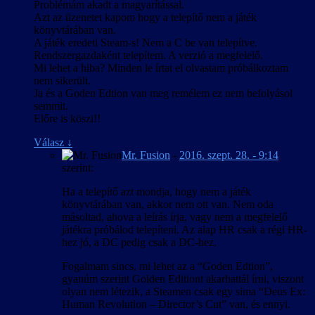
Problémám akadt a magyarítással.
Azt az üzenetet kapom hogy a telepítő nem a játék
könyvtárában van.
A játék eredeti Steam-s! Nem a C be van telepítve.
Rendszergazdaként telepítem. A verzió a megfelelő.
Mi lehet a hiba? Minden le írtat el olvastam próbálkoztam
nem sikerült.
Ja és a Goden Edtion van meg remélem ez nem befolyásol
semmit.
Előre is köszi!!
Válasz
↓
Mr. Fusion
-
2016. szept. 28. - 9:14
szerint:
Ha a telepítő azt mondja, hogy nem a játék
könyvtárában van, akkor nem ott van. Nem oda
másoltad, ahova a leírás írja, vagy nem a megfelelő
játékra próbálod telepíteni. Az alap HR csak a régi HR-
hez jó, a DC pedig csak a DC-hez.
Fogalmam sincs, mi lehet az a “Goden Edtion”,
gyanúm szerint Golden Editiont akarhattál írni, viszont
olyan nem létezik, a Steamen csak egy sima “Deus Ex:
Human Revolution – Director’s Cut” van, és ennyi.