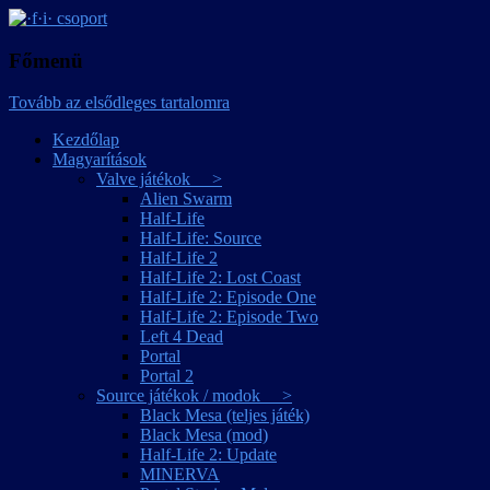
játékmagyarítások
·f·i· csoport
Főmenü
Tovább az elsődleges tartalomra
Kezdőlap
Magyarítások
Valve játékok >
Alien Swarm
Half-Life
Half-Life: Source
Half-Life 2
Half-Life 2: Lost Coast
Half-Life 2: Episode One
Half-Life 2: Episode Two
Left 4 Dead
Portal
Portal 2
Source játékok / modok >
Black Mesa (teljes játék)
Black Mesa (mod)
Half-Life 2: Update
MINERVA