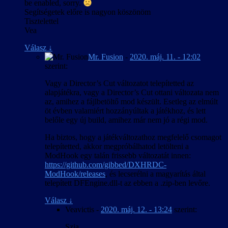
be enabled, sorry.
Segítségetek előre is nagyon köszönöm
Tisztelettel
Vea
Válasz
↓
Mr. Fusion
-
2020. máj. 11. - 12:02
szerint:
Vagy a Director’s Cut változatot telepítetted az
alapjátékra, vagy a Director’s Cut ottani változata nem
az, amihez a fájlbetöltő mod készült. Esetleg az elmúlt
öt évben valamiért hozzányúltak a játékhoz, és lett
belőle egy új build, amihez már nem jó a régi mod.
Ha biztos, hogy a játékváltozathoz megfelelő csomagot
telepítetted, akkor megpróbálhatod letölteni a
ModHook egy talán frissebb változatát innen:
https://github.com/gibbed/DXHRDC-
ModHook/releases
, és lecserélni a magyarítás által
telepített DFEngine.dll-t az ebben a .zip-ben levőre.
Válasz
↓
Veavictis
-
2020. máj. 12. - 13:24
szerint:
Szia,