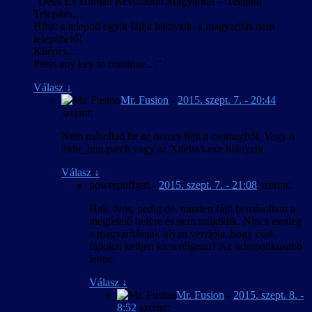
“Deus Ex Human Revolution Magyarítás – Telepítő
Telepítés…
Hiba: a telepítő egyik fájlja hiányzik, a magyarítás nem
telepíthető!
Kilépés…
Press any key to continue…”
Válasz
↓
Mr. Fusion
-
2015. szept. 7. - 20:44
szerint:
Nem másoltad be az összes fájlt a csomagból. Vagy a
dxhr_hun.patch vagy az Xdelta3.exe hiányzik.
Válasz
↓
powerpuffgirl
-
2015. szept. 7. - 21:08
szerint:
Hali. Nos, pedig de, minden fájlt bemásoltam a
megfelelő helyre és nem működik. Nincs esetleg
a magyarításnak olyan verziója, hogy csak
fájlokat kelljen kicserélgetni? Az szimpatikusabb
lenne.
Válasz
↓
Mr. Fusion
-
2015. szept. 8. -
8:52
szerint: