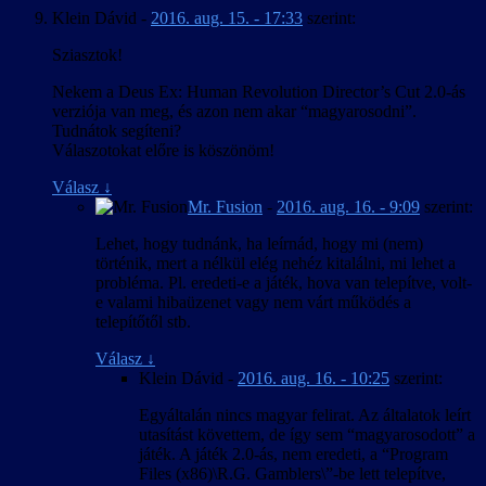
Klein Dávid
-
2016. aug. 15. - 17:33
szerint:
Sziasztok!
Nekem a Deus Ex: Human Revolution Director’s Cut 2.0-ás
verziója van meg, és azon nem akar “magyarosodni”.
Tudnátok segíteni?
Válaszotokat előre is köszönöm!
Válasz
↓
Mr. Fusion
-
2016. aug. 16. - 9:09
szerint:
Lehet, hogy tudnánk, ha leírnád, hogy mi (nem)
történik, mert a nélkül elég nehéz kitalálni, mi lehet a
probléma. Pl. eredeti-e a játék, hova van telepítve, volt-
e valami hibaüzenet vagy nem várt működés a
telepítőtől stb.
Válasz
↓
Klein Dávid
-
2016. aug. 16. - 10:25
szerint:
Egyáltalán nincs magyar felirat. Az általatok leírt
utasítást követtem, de így sem “magyarosodott” a
játék. A játék 2.0-ás, nem eredeti, a “Program
Files (x86)\R.G. Gamblers\”-be lett telepítve,