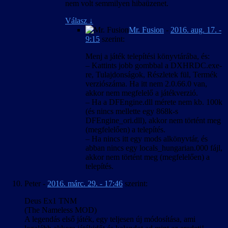
nem volt semmilyen hibaüzenet.
Válasz
↓
Mr. Fusion
-
2016. aug. 17. -
9:15
szerint:
Menj a játék telepítési könyvtárába, és:
– Kattints jobb gombbal a DXHRDC.exe-
re, Tulajdonságok, Részletek fül, Termék
verziószáma. Ha itt nem 2.0.66.0 van,
akkor nem megfelelő a játékverzió.
– Ha a DFEngine.dll mérete nem kb. 100k
(és nincs mellette egy 868k-s
DFEngine_ori.dll), akkor nem történt meg
(megfelelően) a telepítés.
– Ha nincs itt egy mods alkönyvtár, és
abban nincs egy locals_hungarian.000 fájl,
akkor nem történt meg (megfelelően) a
telepítés.
Peter
-
2016. márc. 29. - 17:46
szerint:
Deus Ex1 TNM
(The Nameless MOD)
A legendás első játék, egy teljesen új módosítása, ami