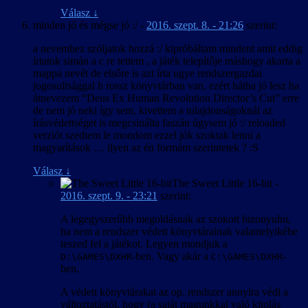
Válasz
↓
minden jó és mégse jó :/
-
2016. szept. 8. - 21:26
szerint:
a nevemhez szóljatok hozzá :/ kipróbáltam mindent amit eddig
írtatok simán a c re tettem , a játék telepítője máshogy akarta a
mappa nevét de elsőre is azt írta ugye rendszergazdai
jogosultsággal h rossz könyvtárban van, ezért hátha jó lesz ha
átnevezem “Deus Ex Human Revolution Director’s Cut” erre
de nem jó neki így sem, kivettem a tulajdonságoknál az
írásvédettséget is megcsinálta faszán úgysem jó :/ reloaded
verziót szedtem le mondom ezzel jók szoktak lenni a
magyarítások … ilyen az én formám szerintetek ? :S
Válasz
↓
The Sweet Little 16-bit
-
2016. szept. 9. - 23:21
szerint:
A legegyszerűbb megoldásnak az szokott bizonyulni,
ha nem a rendszer védett könyvtárainak valamelyikébe
teszed fel a játékot. Legyen mondjuk a
-ben. Vagy akár a
-
D:\GAMES\DXHR
C:\GAMES\DXHR
ben.
A védett könyvtárakat az op. rendszer annyira védi a
változtatástól, hogy (a saját magunkkal való kitolás