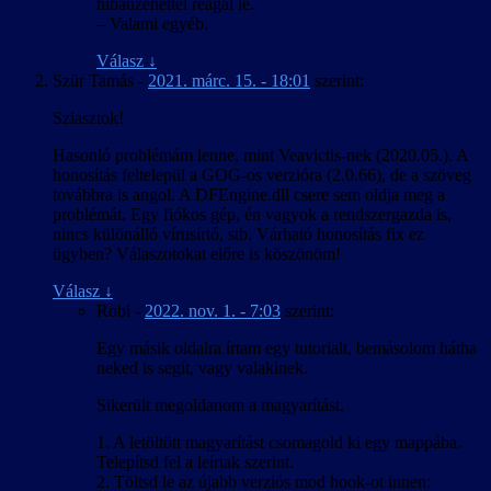
hibaüzenettel reagál le.
betűk, még ha nem is néztek ki tökéletesen. A Crystal Engine
– Valami egyéb.
virtuális fájlrendszerének kezeléséhez létezett eszköz, de a kinyert
adatfájl szövegként kezelhető formába és vissza alakítására TSL16b-
Válasz
↓
nek kellett írnia egy konvertert. Visszafelé tovább bonyolódott a
Szür Tamás
-
2021. márc. 15. - 18:01
szerint:
dolog, mert a játék nem tölt be külső fájlt, így csak az eredeti fájlok
módosításával lehet bármin változtatni. És míg a HR-nél egy 18
Sziasztok!
MB-os módosított játékfájl kiadása még kivitelezhető lett volna, az
ML-nél egy 1,6 GB-os fájlt kellett volna kiadni. A megoldást az ún.
Hasonló problémám lenne, mint Veavictis-nek (2020.05.). A
delta tömörítés jelentette, amihez találtunk egy olyan parancssori
honosítás feltelepül a GOG-os verzióra (2.0.66), de a szöveg
eszközt, ami elboldogult egy ekkora fájllal is. A Director’s Cut
továbbra is angol. A DFEngine.dll csere sem oldja meg a
változatnál szerencsére erre nem volt szükség, mert ahhoz létezett
problémát. Egy fiókos gép, én vagyok a rendszergazda is,
egy olyan módosított rutinkönyvtár, amire az eredetit lecserélve a
nincs különálló vírusírtó, stb. Várható honosítás fix ez
játék „megtanult” további adatfájlokat betölteni, így csak a többi
ügyben? Válaszotokat előre is köszönöm!
mellé kellett tenni a magyar szöveget tartalmazót.
Válasz
↓
Robi
-
2022. nov. 1. - 7:03
szerint:
Egy másik oldalra írtam egy tutorialt, bemásolom hátha
neked is segít, vagy valakinek.
Sikerült megoldanom a magyarítást.
1. A letöltött magyarítást csomagold ki egy mappába.
Telepítsd fel a leírtak szerint.
2. Töltsd le az újabb verziós mod hook-ot innen: