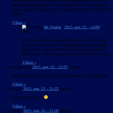
Halihó nekem csak a missing linket magyarosítja. ki írja h
fasza minden telepítve van a magyaritás de nem lett magyar.
patch is meg van plusz nem a program filébe tettem. mi lehet a
gond?
Válasz
↓
Mr. Fusion
-
2015. aug. 25. - 14:09
szerint:
Van egy 18,1 MB-os patch2.000 és egy 18,0 MB-os
patch2_ori.000 fájl a HR telepítési könyvtárában? Ha
igen, akkor magyarnak kell lennie, ha nem, akkor ki
kellett írnia valamit, hogy mi és miért nem történt meg.
Válasz
↓
Ashenvale
-
2015. aug. 23. - 23:25
szerint:
Nagyon-nagyon köszönöm a kitartásotokat és a munkátokat!
Válasz
↓
Papa
-
2015. aug. 22. - 21:25
szerint:
Köszönöm szépen!
Válasz
↓
jatter
-
2015. aug. 22. - 21:20
szerint: