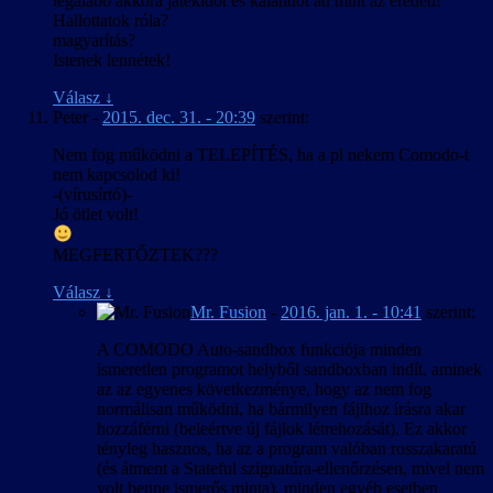
legalább akkora játékidőt és kalandot ad mint az eredeti!
Hallottatok róla?
magyarítás?
Istenek lennétek!
Válasz
↓
Peter
-
2015. dec. 31. - 20:39
szerint:
Nem fog működni a TELEPÍTÉS, ha a pl nekem Comodo-t
nem kapcsolod ki!
-(vírusírtó)-
Jó ötlet volt!
MEGFERTŐZTEK???
Válasz
↓
Mr. Fusion
-
2016. jan. 1. - 10:41
szerint:
A COMODO Auto-sandbox funkciója minden
ismeretlen programot helyből sandboxban indít, aminek
az az egyenes következménye, hogy az nem fog
normálisan működni, ha bármilyen fájlhoz írásra akar
hozzáférni (beleértve új fájlok létrehozását). Ez akkor
tényleg hasznos, ha az a program valóban rosszakaratú
(és átment a Stateful szignatúra-ellenőrzésen, mivel nem
volt benne ismerős minta), minden egyéb esetben