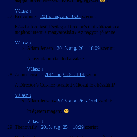
alappal bőven elleszek . Köszi még egyszer
!
Válasz
↓
Bencuriusz
-
2015. aug. 26. - 9:22
szerint:
Köszi a fordítást! Esetleg a Director’s Cut változatba át
tudjátok ültetni a magyarosítást? Az nagyon jó lenne
Válasz
↓
Adam Jensen
-
2015. aug. 26. - 18:09
szerint:
A kezdőlapon találod a választ.
Válasz
↓
Adam Jensen
-
2015. aug. 26. - 1:01
szerint:
A Director’s Cut-hoz igazított változat fog készülni?
Válasz
↓
Adam Jensen
-
2015. aug. 26. - 1:04
szerint:
Itt égetem magam.
Válasz
↓
Thenovafly
-
2015. aug. 25. - 10:29
szerint: