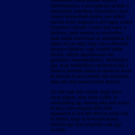
Továbbra is vissza kellene fejteni a
fájlformátumot, a szövegtárolás módját, a
határolókat, kideríteni, tokenizálva van-e
valami felismerhető módon, ami nélkül
baromi nehéz dolgozni a szöveggel, rendes
Extended Unicode / Latin2 font van-e a
játékban, aztán megírni az eszközöket,
amik tudják írni/olvasni az adatfájlokat. És
akkor ott van még, hogy van-e ellenőrző
összeg a fájlokon, vagy valahol külön
tárolva, milyen algoritmussal van
generálva, reprodukálható-e, frissíthető-e
úgy, hogy betöltődjön a módosított fájl, a
Denuvo jelenléte minek és mennyire kavar
be (hacsak le nem szedték róla mostanra),
meg ami még menet közben derül ki.
Az már csak hab a tortán, hogy nincs
olyan gépem, amin futna a játék, és
valószínűleg egy darabig még nem is lesz,
és nincs már energiám 800-1000
munkaórát (a DX:HR 800 óra körül volt,
és kétlem, hogy ez kevesebb lenne),
beleölni egy ilyen projektbe csak úgy
viccből.