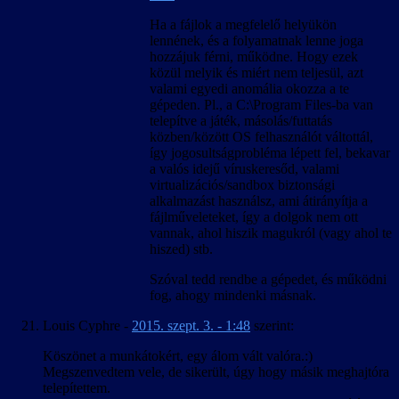
Ha a fájlok a megfelelő helyükön
lennének, és a folyamatnak lenne joga
hozzájuk férni, működne. Hogy ezek
közül melyik és miért nem teljesül, azt
valami egyedi anomália okozza a te
gépeden. Pl., a C:\Program Files-ba van
telepítve a játék, másolás/futtatás
közben/között OS felhasználót váltottál,
így jogosultságprobléma lépett fel, bekavar
a valós idejű víruskeresőd, valami
virtualizációs/sandbox biztonsági
alkalmazást használsz, ami átirányítja a
fájlműveleteket, így a dolgok nem ott
vannak, ahol hiszik magukról (vagy ahol te
hiszed) stb.
Szóval tedd rendbe a gépedet, és működni
fog, ahogy mindenki másnak.
Louis Cyphre
-
2015. szept. 3. - 1:48
szerint:
Köszönet a munkátokért, egy álom vált valóra.:)
Megszenvedtem vele, de sikerült, úgy hogy másik meghajtóra
telepítettem.