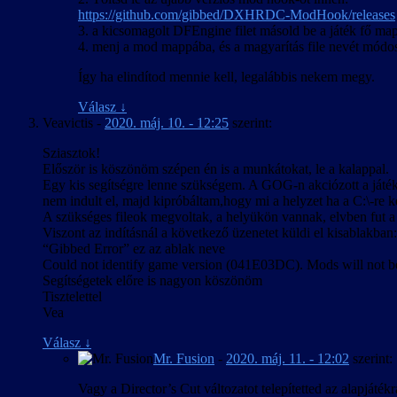
https://github.com/gibbed/DXHRDC-ModHook/releases
3. a kicsomagolt DFEngine filet másold be a játék fő mapp
4. menj a mod mappába, és a magyarítás file nevét módos
Így ha elindítod mennie kell, legalábbis nekem megy.
Válasz
↓
Veavictis
-
2020. máj. 10. - 12:25
szerint:
Sziasztok!
Először is köszönöm szépen én is a munkátokat, le a kalappal.
Egy kis segítségre lenne szükségem. A GOG-n akciózott a játék 
nem indult el, majd kipróbáltam,hogy mi a helyzet ha a C:\-re k
A szükséges fileok megvoltak, a helyükön vannak, elvben fut a
Viszont az indításnál a következő üzenetet küldi el kisablakban:
“Gibbed Error” ez az ablak neve
Could not identify game version (041E03DC). Mods will not be
Segítségetek előre is nagyon köszönöm
Tisztelettel
Vea
Válasz
↓
Mr. Fusion
-
2020. máj. 11. - 12:02
szerint:
Vagy a Director’s Cut változatot telepítetted az alapjáték