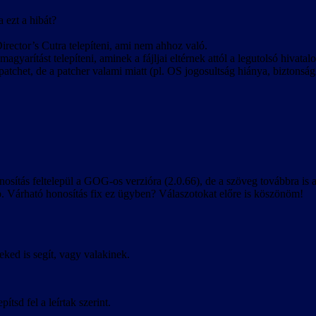
 ezt a hibát?
irector’s Cutra telepíteni, ami nem ahhoz való.
agyarítást telepíteni, aminek a fájljai eltérnek attól a legutolsó hivatal
patchet, de a patcher valami miatt (pl. OS jogosultság hiánya, biztonsági s
osítás feltelepül a GOG-os verzióra (2.0.66), de a szöveg továbbra is
tb. Várható honosítás fix ez ügyben? Válaszotokat előre is köszönöm!
eked is segít, vagy valakinek.
tsd fel a leírtak szerint.