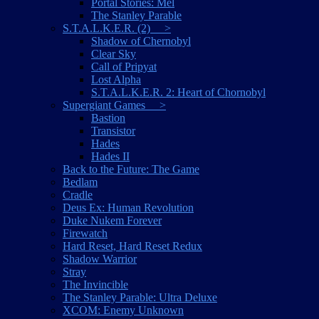
Portal Stories: Mel
The Stanley Parable
S.T.A.L.K.E.R. (2) >
Shadow of Chernobyl
Clear Sky
Call of Pripyat
Lost Alpha
S.T.A.L.K.E.R. 2: Heart of Chornobyl
Supergiant Games >
Bastion
Transistor
Hades
Hades II
Back to the Future: The Game
Bedlam
Cradle
Deus Ex: Human Revolution
Duke Nukem Forever
Firewatch
Hard Reset, Hard Reset Redux
Shadow Warrior
Stray
The Invincible
The Stanley Parable: Ultra Deluxe
XCOM: Enemy Unknown