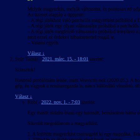
Melyik magyarítás, melyik változatra, és pontosan mi adja
Az üzenet alapján a tippjeim:
– A régi játékhoz való patchelős magyarítást próbálod a D
– A régi játék egy olyan változatára próbálod a patchelős m
– A régi játék megfelelő változatára próbálod telepíteni a 
amit ezzel az érdekes hibaüzenettel reagál le.
– Valami egyéb.
Válasz
↓
Szür Tamás
-
2021. márc. 15. - 18:01
szerint:
Sziasztok!
Hasonló problémám lenne, mint Veavictis-nek (2020.05.). A hon
gép, én vagyok a rendszergazda is, nincs különálló vírusírtó, s
Válasz
↓
Robi
-
2022. nov. 1. - 7:03
szerint:
Egy másik oldalra írtam egy tutorialt, bemásolom hátha n
Sikerült megoldanom a magyarítást.
1. A letöltött magyarítást csomagold ki egy mappába. Telepí
2. Töltsd le az újabb verziós mod hook-ot innen: