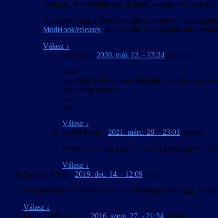
játékhoz, és lett belőle egy új build, amihez már nem jó a
Ha biztos, hogy a játékváltozathoz megfelelő csomagot te
ModHook/releases
, és lecserélni a magyarítás által telep
Válasz
↓
Veavictis
-
2020. máj. 12. - 13:24
szerint:
Szia,
Így, ezzel a file-al már működik, egy Isten vagy,
köszi még egyszer
üdv
Vea
Válasz
↓
Szabó István
-
2021. márc. 28. - 23:01
szerint:
Nekem is ez volt a bajom s az uj mod segített, Kös
Válasz
↓
Szakács István
-
2019. dec. 14. - 12:09
szerint:
Ezer köszönet a fordításért! Kb 4x játszottam már végig. Az ú
Válasz
↓
Szabó Renji Sándor
-
2016. szept. 27. - 21:34
szerint: