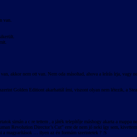
n van.
ikerült.
mit.
van, akkor nem ott van. Nem oda másoltad, ahova a leírás írja, vagy ne
erint Golden Editiont akarhattál írni, viszont olyan nem létezik, a 
atok simán a c re tettem , a játék telepítője máshogy akarta a mappa nev
man Revolution Director’s Cut” erre de nem jó neki így sem, kivettem 
ni a magyarítások … ilyen az én formám szerintetek ? :S