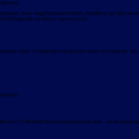
 régi mod.
lepítetted, akkor megpróbálhatod letölteni a ModHook egy talán frisseb
ített DFEngine.dll-t az ebben a .zip-ben levőre.
 köszönöm szépen :))) Most már csak gyorsan a melót kell befejezni, me
zi szépen
jabb verzió ?? Mankind Divíded tudom hatalmas meló – de finanszírozhat