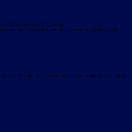
os verziótól, amihez a patch készült.
zoftver általi fájlzárolás) nem tudja olvasni/írni a szükséges fájlt,
 angol. A DFEngine.dll csere sem oldja meg a problémát. Egy fiókos