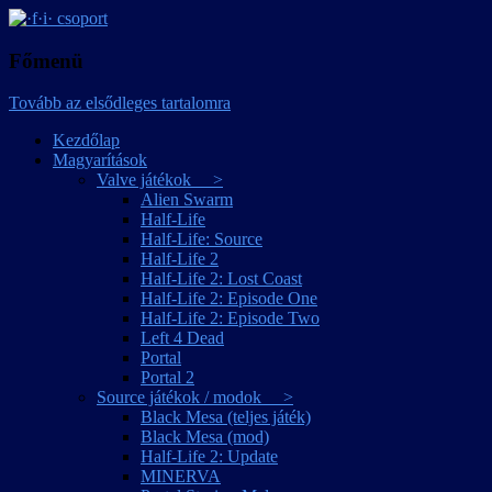
játékmagyarítások
·f·i· csoport
Főmenü
Tovább az elsődleges tartalomra
Kezdőlap
Magyarítások
Valve játékok >
Alien Swarm
Half-Life
Half-Life: Source
Half-Life 2
Half-Life 2: Lost Coast
Half-Life 2: Episode One
Half-Life 2: Episode Two
Left 4 Dead
Portal
Portal 2
Source játékok / modok >
Black Mesa (teljes játék)
Black Mesa (mod)
Half-Life 2: Update
MINERVA