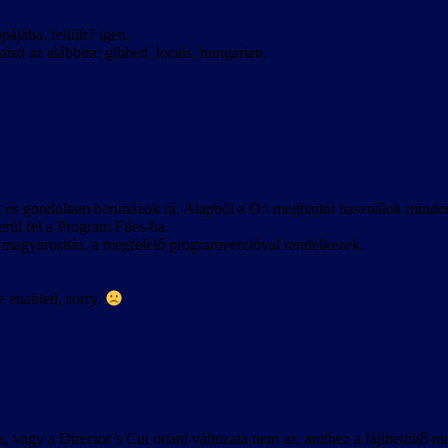
ájába, felülír? igen.
ítsd az alábbira: gibbed_locals_hungarian.
és gondoltam beruházok rá. Alapból a D:\ meghajtót használok mindenre
erül fel a Program Files-ba.
 magyarosítás, a megfelelő programverzióval rendelkezek.
 enabled, sorry.
ra, vagy a Director’s Cut ottani változata nem az, amihez a fájlbetöltő 