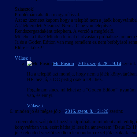
Sziasztok!
Problémám akadt a magyarítással.
Azt az üzenetet kapom hogy a telepítő nem a játék könyvtárába
A játék eredeti Steam-s! Nem a C be van telepítve.
Rendszergazdaként telepítem. A verzió a megfelelő.
Mi lehet a hiba? Minden le írtat el olvastam próbálkoztam nem s
Ja és a Goden Edtion van meg remélem ez nem befolyásol sem
Előre is köszi!!
Válasz
↓
Mr. Fusion
-
2016. szept. 28. - 9:14
szerint:
Ha a telepítő azt mondja, hogy nem a játék könyvtárában 
HR-hez jó, a DC pedig csak a DC-hez.
Fogalmam sincs, mi lehet az a “Goden Edtion”, gyanúm sz
van, és ennyi.
Válasz
↓
minden jó és mégse jó :/
-
2016. szept. 8. - 21:26
szerint:
a nevemhez szóljatok hozzá :/ kipróbáltam mindent amit eddig írt
könyvtárban van, ezért hátha jó lesz ha átnevezem “Deus Ex Hu
jó :/ reloaded verziót szedtem le mondom ezzel jók szoktak len