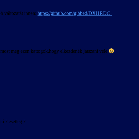
b változatát innen:
https://github.com/gibbed/DXHRDC-
rt most meg ezen kattogok,hogy elkezdenék játszani vele
ó ? esetleg ?