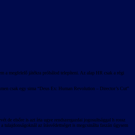
m a megfelelő játékra próbálod telepíteni. Az alap HR csak a régi
Steamen csak egy sima “Deus Ex: Human Revolution – Director’s Cut”
ét de elsőre is azt írta ugye rendszergazdai jogosultsággal h rossz
a tulajdonságoknál az írásvédettséget is megcsinálta faszán úgysem