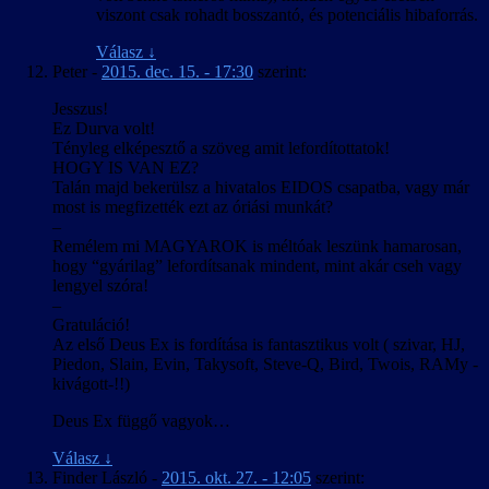
viszont csak rohadt bosszantó, és potenciális hibaforrás.
Válasz
↓
Peter
-
2015. dec. 15. - 17:30
szerint:
Jesszus!
Ez Durva volt!
Tényleg elképesztő a szöveg amit lefordítottatok!
HOGY IS VAN EZ?
Talán majd bekerülsz a hivatalos EIDOS csapatba, vagy már
most is megfizették ezt az óriási munkát?
–
Remélem mi MAGYAROK is méltóak leszünk hamarosan,
hogy “gyárilag” lefordítsanak mindent, mint akár cseh vagy
lengyel szóra!
–
Gratuláció!
Az első Deus Ex is fordítása is fantasztikus volt ( szivar, HJ,
Piedon, Slain, Evin, Takysoft, Steve-Q, Bird, Twois, RAMy -
kivágott-!!)
Deus Ex függő vagyok…
Válasz
↓
Finder László
-
2015. okt. 27. - 12:05
szerint: