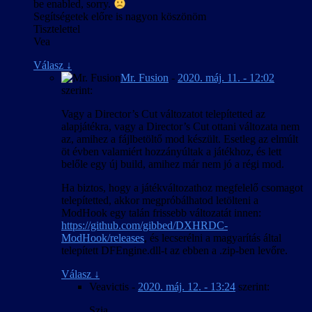
be enabled, sorry.
Segítségetek előre is nagyon köszönöm
Tisztelettel
Vea
Válasz
↓
Mr. Fusion
-
2020. máj. 11. - 12:02
szerint:
Vagy a Director’s Cut változatot telepítetted az
alapjátékra, vagy a Director’s Cut ottani változata nem
az, amihez a fájlbetöltő mod készült. Esetleg az elmúlt
öt évben valamiért hozzányúltak a játékhoz, és lett
belőle egy új build, amihez már nem jó a régi mod.
Ha biztos, hogy a játékváltozathoz megfelelő csomagot
telepítetted, akkor megpróbálhatod letölteni a
ModHook egy talán frissebb változatát innen:
https://github.com/gibbed/DXHRDC-
ModHook/releases
, és lecserélni a magyarítás által
telepített DFEngine.dll-t az ebben a .zip-ben levőre.
Válasz
↓
Veavictis
-
2020. máj. 12. - 13:24
szerint:
Szia,