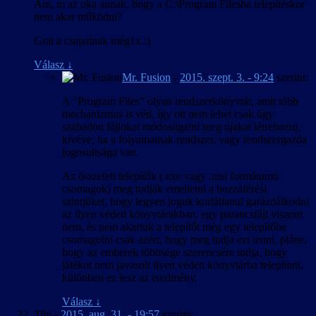
Am, m az oka annak, hogy a C:\Program Filesba telepítéskor
nem akar működni?
Grat a csapatnak még1x.:)
Válasz
↓
Mr. Fusion
-
2015. szept. 3. - 9:24
szerint:
A “Program Files” olyan rendszerkönyvtár, amit több
mechanizmus is véd, így ott nem lehet csak úgy
szabadon fájlokat módosítgatni meg újakat létrehozni,
kivéve, ha a folyamatnak rendszer, vagy rendszergazda
jogosultsága van.
Az összetett telepítők (.exe vagy .msi formátumú
csomagok) meg tudják emeltetni a hozzáférési
szintjüket, hogy legyen joguk korlátlanul garázdálkodni
az ilyen védett könyvtárakban, egy parancsfájl viszont
nem, és nem akartuk a telepítőt még egy telepítőbe
csomagolni csak azért, hogy meg tudja ezt tenni, pláne,
hogy az emberek többsége szerencsére tudja, hogy
játékot nem javasolt ilyen védett könyvtárba telepíteni,
különben ez lesz az eredmény.
Válasz
↓
Tibi
-
2015. aug. 31. - 19:57
szerint: