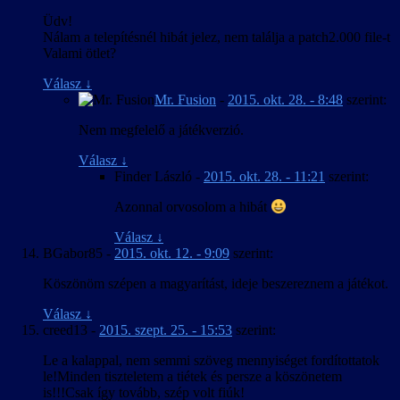
Üdv!
Nálam a telepítésnél hibát jelez, nem találja a patch2.000 file-t
Valami ötlet?
Válasz
↓
Mr. Fusion
-
2015. okt. 28. - 8:48
szerint:
Nem megfelelő a játékverzió.
Válasz
↓
Finder László
-
2015. okt. 28. - 11:21
szerint:
Azonnal orvosolom a hibát
Válasz
↓
BGabor85
-
2015. okt. 12. - 9:09
szerint:
Köszönöm szépen a magyarítást, ideje beszereznem a játékot.
Válasz
↓
creed13
-
2015. szept. 25. - 15:53
szerint:
Le a kalappal, nem semmi szöveg mennyiséget fordítottatok
le!Minden tiszteletem a tiétek és persze a köszönetem
is!!!Csak így tovább, szép volt fiúk!