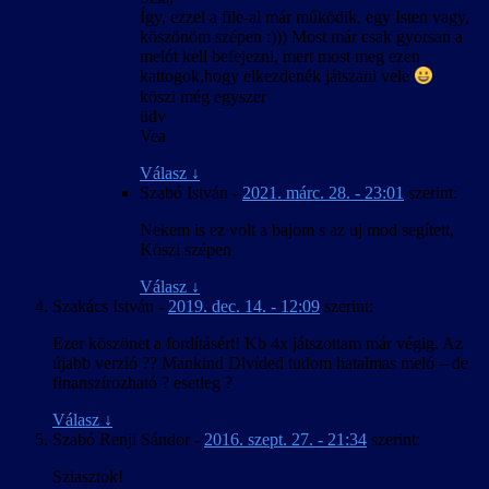
Így, ezzel a file-al már működik, egy Isten vagy,
köszönöm szépen :))) Most már csak gyorsan a
melót kell befejezni, mert most meg ezen
kattogok,hogy elkezdenék játszani vele
köszi még egyszer
üdv
Vea
Válasz
↓
Szabó István
-
2021. márc. 28. - 23:01
szerint:
Nekem is ez volt a bajom s az uj mod segített,
Köszi szépen
Válasz
↓
Szakács István
-
2019. dec. 14. - 12:09
szerint:
Ezer köszönet a fordításért! Kb 4x játszottam már végig. Az
újabb verzió ?? Mankind Divíded tudom hatalmas meló – de
finanszírozható ? esetleg ?
Válasz
↓
Szabó Renji Sándor
-
2016. szept. 27. - 21:34
szerint:
Sziasztok!