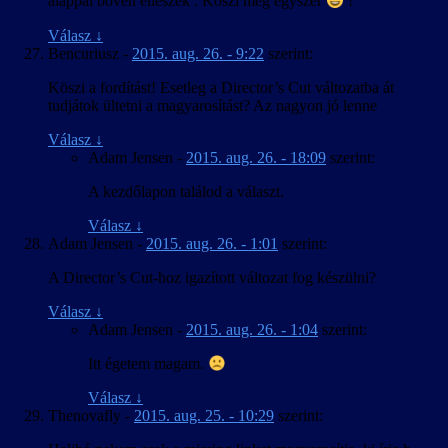
alappal bőven elleszek . Köszi még egyszer
!
Válasz
↓
Bencuriusz
-
2015. aug. 26. - 9:22
szerint:
Köszi a fordítást! Esetleg a Director’s Cut változatba át
tudjátok ültetni a magyarosítást? Az nagyon jó lenne
Válasz
↓
Adam Jensen
-
2015. aug. 26. - 18:09
szerint:
A kezdőlapon találod a választ.
Válasz
↓
Adam Jensen
-
2015. aug. 26. - 1:01
szerint:
A Director’s Cut-hoz igazított változat fog készülni?
Válasz
↓
Adam Jensen
-
2015. aug. 26. - 1:04
szerint:
Itt égetem magam.
Válasz
↓
Thenovafly
-
2015. aug. 25. - 10:29
szerint: