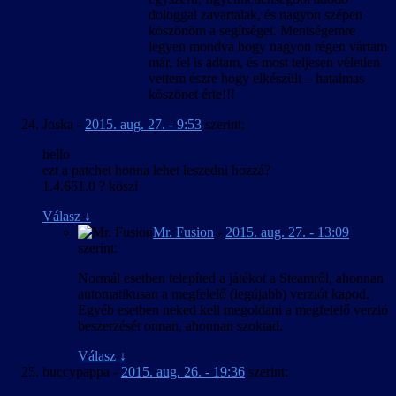
dologgal zavartalak, és nagyon szépen
köszönöm a segítséget. Mentségemre
legyen mondva hogy nagyon régen vártam
már, fel is adtam, és most teljesen véletlen
vettem észre hogy elkészült – hatalmas
köszönet érte!!!
Joska
-
2015. aug. 27. - 9:53
szerint:
hello
ezt a patchet honna lehet leszedni hozzá?
1.4.651.0 ? köszi
Válasz
↓
Mr. Fusion
-
2015. aug. 27. - 13:09
szerint:
Normál esetben telepíted a játékot a Steamről, ahonnan
automatikusan a megfelelő (legújabb) verziót kapod.
Egyéb esetben neked kell megoldani a megfelelő verzió
beszerzését onnan, ahonnan szoktad.
Válasz
↓
buccypappa
-
2015. aug. 26. - 19:36
szerint: