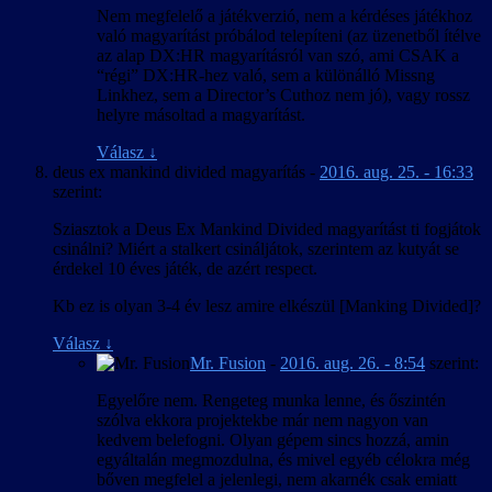
Nem megfelelő a játékverzió, nem a kérdéses játékhoz
való magyarítást próbálod telepíteni (az üzenetből ítélve
az alap DX:HR magyarításról van szó, ami CSAK a
“régi” DX:HR-hez való, sem a különálló Missng
Linkhez, sem a Director’s Cuthoz nem jó), vagy rossz
helyre másoltad a magyarítást.
Válasz
↓
deus ex mankind divided magyarítás
-
2016. aug. 25. - 16:33
szerint:
Sziasztok a Deus Ex Mankind Divided magyarítást ti fogjátok
csinálni? Miért a stalkert csináljátok, szerintem az kutyát se
érdekel 10 éves játék, de azért respect.
Kb ez is olyan 3-4 év lesz amire elkészül [Manking Divided]?
Válasz
↓
Mr. Fusion
-
2016. aug. 26. - 8:54
szerint:
Egyelőre nem. Rengeteg munka lenne, és őszintén
szólva ekkora projektekbe már nem nagyon van
kedvem belefogni. Olyan gépem sincs hozzá, amin
egyáltalán megmozdulna, és mivel egyéb célokra még
bőven megfelel a jelenlegi, nem akarnék csak emiatt