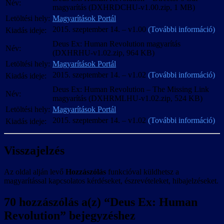
Név:
magyarítás (DXHRDCHU-v1.00.zip, 1 MB)
dolgozókkal, vagy nélkülük, de év végéig elkészítjük a magyarítást.
Steve Q-tól megkaptuk a Human Revolution szövegének addig
Letöltési hely:
Magyarítások Portál
elkészült valamivel több mint egyharmadát, és bár az eredeti terv az
2015. szeptember 14. – v1.00
(További információ)
Kiadás ideje:
együttműködés volt, ez végül csak néhány függőben levő kisebb
Deus Ex: Human Revolution magyarítás
szövegrész befejezésében merült ki, azt követően saját hatáskörbe
A teljes feliratozás és kezelőfelület magyar.
Név:
(DXHRHU-v1.02.zip, 964 KB)
vontuk a magyarítás készítését.
Az őŐ és űŰ betűk elütnek a szöveg többi
Letöltési hely:
Magyarítások Portál
részétől, mert a játék azok kiírásához más
A DX:HR-DC szövegmennyiségben lekörözte a korábbi csúcstartó
betűkészletet használ, és az egyedi
2015. szeptember 14. – v1.02
(További információ)
Kiadás ideje:
S.T.A.L.K.E.R: CoP-t közel háromszor akkora, 2,2 millió
fájlformátumok + ScaleForm miatt esélyt se
karakteres, vagy kb. háromszáznyolcvanötezer szavas terjedelmével.
Deus Ex: Human Revolution – The Missing Link
láttunk ennek esetleges javítására.
Kisebb szövegjavítások.
Név:
A szövegekhez nem volt semmiféle azonosító, így csak tartalmuk, és
magyarítás (DXHRMLHU-v1.02.zip, 524 KB)
A Missing Linkhez tartozó pályanevek a játék
a fájlbeli helyük alapján lehetett valamennyire összetartozó
2015. augusztus 22. – v1.01
Letöltési hely:
Magyarítások Portál
futtatható állományába vannak
egységekként dolgozni velük. A lefordítva megkapott rész az ilyen
“beledrótozva”, aminek piszkálásától inkább
2015. szeptember 14. – v1.02
(További információ)
Kiadás ideje:
nagyobb blokkokban kezelhető szövegekből; e-mailekből, e-
Xdelta3 64 bitesről 32 bitesre cserélve.
eltekintettünk, így azok a mentés/betöltés
könyvekből, tárgy-, augmentáció- és küldetésleírásokból állt,
menükben angolul jelennek meg.
Kisebb szövegjavítások.
melyekkel Steve Q-nak valószínűleg jócskán meggyűlt a baja az
2015. augusztus 22. – v1.00
Visszajelzés
esetenként hosszas kutatást igénylő szak- és egyéb kifejezések,
2015. augusztus 22. – v1.01
A teljes feliratozás és kezelőfelület magyar.
szleng, kényelmetlenül és munkaigényesen reprodukálható formázás
Az őŐ és űŰ betűk elütnek a szöveg többi
/ tördelés és sok egyéb miatt. Az általunk készített „maradék” az
Xdelta3 64 bitesről 32 bitesre cserélve.
Az oldal alján levő
Hozzászólás
funkcióval küldhetsz a
részétől, mert a játék azok kiírásához más
összes többszintű / többelágazásos interaktív párbeszéd anyaga, a
magyarítással kapcsolatos kérdéseket, észrevételeket, hibajelzéseket.
betűkészletet használ, és az egyedi
fő-, és mellékkarakterek egyéb szövegei, a kezelőfelület és más
2015. augusztus 22. – v1.00
fájlformátumok + ScaleForm miatt esélyt se
járulékos elemek, a The Missing Link teljes szövegkészlete,
70 hozzászólás a(z) “
Deus Ex: Human
láttunk ennek esetleges javítására.
A teljes feliratozás és kezelőfelület magyar.
valamint a Director’s Cut bőséges audiokommentárja és egy
Revolution
” bejegyzéshez
Az őŐ és űŰ betűk elütnek a szöveg többi
dokumentumfilm feliratainak szövege volt.
részétől, mert a játék azok kiírásához más