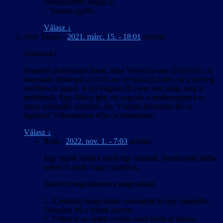
hibaüzenettel reagál le.
betűk, még ha nem is néztek ki tökéletesen. A Crystal Engine
– Valami egyéb.
virtuális fájlrendszerének kezeléséhez létezett eszköz, de a kinyert
adatfájl szövegként kezelhető formába és vissza alakítására TSL16b-
Válasz
↓
nek kellett írnia egy konvertert. Visszafelé tovább bonyolódott a
Szür Tamás
-
2021. márc. 15. - 18:01
szerint:
dolog, mert a játék nem tölt be külső fájlt, így csak az eredeti fájlok
módosításával lehet bármin változtatni. És míg a HR-nél egy 18
Sziasztok!
MB-os módosított játékfájl kiadása még kivitelezhető lett volna, az
ML-nél egy 1,6 GB-os fájlt kellett volna kiadni. A megoldást az ún.
Hasonló problémám lenne, mint Veavictis-nek (2020.05.). A
delta tömörítés jelentette, amihez találtunk egy olyan parancssori
honosítás feltelepül a GOG-os verzióra (2.0.66), de a szöveg
eszközt, ami elboldogult egy ekkora fájllal is. A Director’s Cut
továbbra is angol. A DFEngine.dll csere sem oldja meg a
változatnál szerencsére erre nem volt szükség, mert ahhoz létezett
problémát. Egy fiókos gép, én vagyok a rendszergazda is,
egy olyan módosított rutinkönyvtár, amire az eredetit lecserélve a
nincs különálló vírusírtó, stb. Várható honosítás fix ez
játék „megtanult” további adatfájlokat betölteni, így csak a többi
ügyben? Válaszotokat előre is köszönöm!
mellé kellett tenni a magyar szöveget tartalmazót.
Válasz
↓
Robi
-
2022. nov. 1. - 7:03
szerint:
Egy másik oldalra írtam egy tutorialt, bemásolom hátha
neked is segít, vagy valakinek.
Sikerült megoldanom a magyarítást.
1. A letöltött magyarítást csomagold ki egy mappába.
Telepítsd fel a leírtak szerint.
2. Töltsd le az újabb verziós mod hook-ot innen: