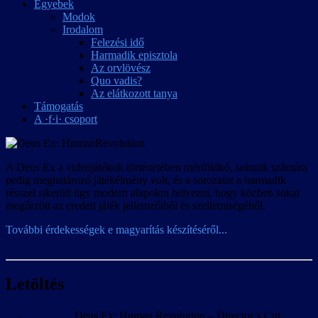
Egyebek
Modok
Irodalom
Felezési idő
Harmadik episztola
Az orvlövész
Quo vadis?
Az elátkozott tanya
Támogatás
A ·f·i· csoport
A Deus Ex a videojátékok történetében mérföldkő, sokunk számára
pedig meghatározó játékélmény volt, és a sorozatot a harmadik
résszel sikerült úgy modern alapokra helyezni, hogy közben sokat
megőrzött az eredeti játék jellemzőiből és szellemiségéből.
További érdekességek e magyarítás készítéséről...
Bennem a 2007-es bejelentéstől kezdve motoszkált a majdani játék
lefordításának gondolata, de mivel a 2011-es megjelenést követően
Letöltés
bejelentkeztek rá mások, bíztam benne, hogy ésszerű időn belül
láthatjuk majd az eredményt. Ám csak vártunk és vártunk, de hiába.
Deus Ex: Human Revolution – Director’s Cut
Így 2015 tavaszán úgy döntöttünk, hogy vagy a fordításon jelenleg