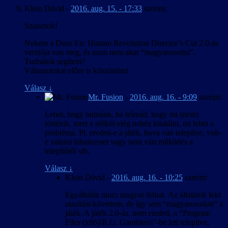
Klein Dávid
-
2016. aug. 15. - 17:33
szerint:
Sziasztok!
Nekem a Deus Ex: Human Revolution Director’s Cut 2.0-ás
verziója van meg, és azon nem akar “magyarosodni”.
Tudnátok segíteni?
Válaszotokat előre is köszönöm!
Válasz
↓
Mr. Fusion
-
2016. aug. 16. - 9:09
szerint:
Lehet, hogy tudnánk, ha leírnád, hogy mi (nem)
történik, mert a nélkül elég nehéz kitalálni, mi lehet a
probléma. Pl. eredeti-e a játék, hova van telepítve, volt-
e valami hibaüzenet vagy nem várt működés a
telepítőtől stb.
Válasz
↓
Klein Dávid
-
2016. aug. 16. - 10:25
szerint:
Egyáltalán nincs magyar felirat. Az általatok leírt
utasítást követtem, de így sem “magyarosodott” a
játék. A játék 2.0-ás, nem eredeti, a “Program
Files (x86)\R.G. Gamblers\”-be lett telepítve,