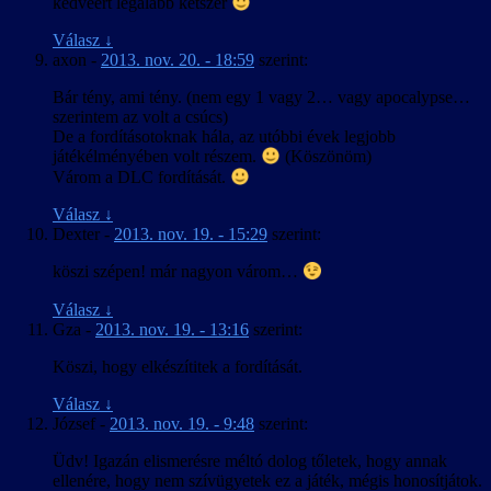
kedvéért legalább kétszer
Válasz
↓
axon
-
2013. nov. 20. - 18:59
szerint:
Bár tény, ami tény. (nem egy 1 vagy 2… vagy apocalypse…
szerintem az volt a csúcs)
De a fordításotoknak hála, az utóbbi évek legjobb
játékélményében volt részem.
(Köszönöm)
Várom a DLC fordítását.
Válasz
↓
Dexter
-
2013. nov. 19. - 15:29
szerint:
köszi szépen! már nagyon várom…
Válasz
↓
Gza
-
2013. nov. 19. - 13:16
szerint:
Köszi, hogy elkészítitek a fordítását.
Válasz
↓
József
-
2013. nov. 19. - 9:48
szerint:
Üdv! Igazán elismerésre méltó dolog tőletek, hogy annak
ellenére, hogy nem szívügyetek ez a játék, mégis honosítjátok.