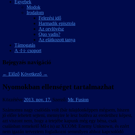
Egyebek
Modok
Irodalom
Felezési idő
Harmadik episztola
Az orvlövész
Quo vadis?
Az elátkozott tanya
Támogatás
A ·f·i· csoport
Bejegyzés navigáció
←
Előző
Következő
→
Nyomokban ellenséget tartalmazhat
Közzétéve
2013. nov. 17.
Szerző:
Mr. Fusion
Számomra nagy csalódás volt (bár tulajdonképpen mégsem, hiszen
jó előre lehetett sejteni, mennyire le lesz butítva az eredetihez képest,
azt viszont nem, hogy a tetejébe kapunk még egy béna, csak
csalásban remekelő MI-t is) az XCOM: Enemy Unknown, és ezért
nem igazán terveztem foglalkozni semmilyen ahhoz kapcsolódó