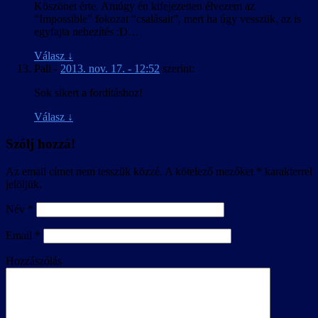
Köszönet érte. Amúgy én kifejezetten élvezem az
“Impossible” fokozat “csalásait”, mert ha úgy vesszük, az is
egyfajta nehezítés :D…
Válasz
↓
Pali
-
2013. nov. 17. - 12:52
szerint:
Sok sikert a fordításhoz!
Válasz
↓
Szólj hozzá!
Az email címet nem tesszük közzé.
A kötelező mezőket
*
karakterrel
jelöljük.
Név
*
Email
*
Hozzászólás