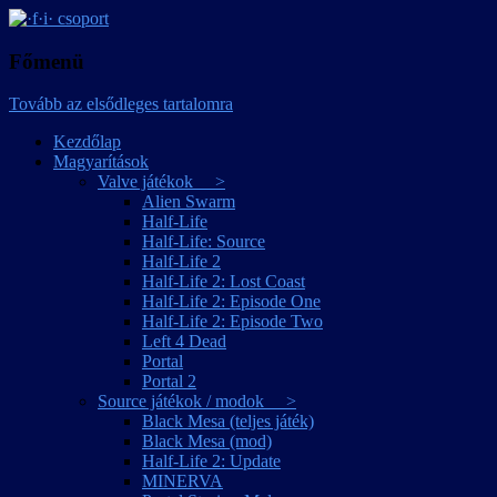
játékmagyarítások
·f·i· csoport
Főmenü
Tovább az elsődleges tartalomra
Kezdőlap
Magyarítások
Valve játékok >
Alien Swarm
Half-Life
Half-Life: Source
Half-Life 2
Half-Life 2: Lost Coast
Half-Life 2: Episode One
Half-Life 2: Episode Two
Left 4 Dead
Portal
Portal 2
Source játékok / modok >
Black Mesa (teljes játék)
Black Mesa (mod)
Half-Life 2: Update
MINERVA