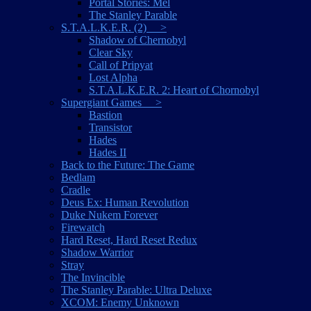
Portal Stories: Mel
The Stanley Parable
S.T.A.L.K.E.R. (2) >
Shadow of Chernobyl
Clear Sky
Call of Pripyat
Lost Alpha
S.T.A.L.K.E.R. 2: Heart of Chornobyl
Supergiant Games >
Bastion
Transistor
Hades
Hades II
Back to the Future: The Game
Bedlam
Cradle
Deus Ex: Human Revolution
Duke Nukem Forever
Firewatch
Hard Reset, Hard Reset Redux
Shadow Warrior
Stray
The Invincible
The Stanley Parable: Ultra Deluxe
XCOM: Enemy Unknown