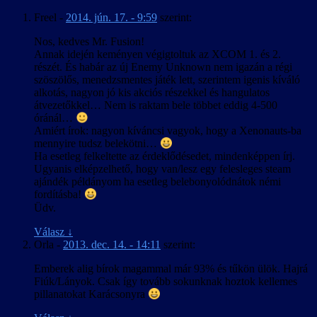
Freel
-
2014. jún. 17. - 9:59
szerint:
Nos, kedves Mr. Fusion!
Annak idején keményen végigtoltuk az XCOM 1. és 2.
részét. És habár az új Enemy Unknown nem igazán a régi
szöszölős, menedzsmentes játék lett, szerintem igenis kíváló
alkotás, nagyon jó kis akciós részekkel és hangulatos
átvezetőkkel… Nem is raktam bele többet eddig 4-500
óránál…
Amiért írok: nagyon kíváncsi vagyok, hogy a Xenonauts-ba
mennyire tudsz belekötni…
Ha esetleg felkeltette az érdeklődésedet, mindenképpen írj.
Ugyanis elképzelhető, hogy van/lesz egy felesleges steam
ajándék példányom ha esetleg belebonyolódnátok némi
fordításba!
Üdv.
Válasz
↓
Orla
-
2013. dec. 14. - 14:11
szerint:
Emberek alig bírok magammal már 93% és tűkön ülök. Hajrá
Fiúk/Lányok. Csak így tovább sokunknak hoztok kellemes
pillanatokat Karácsonyra