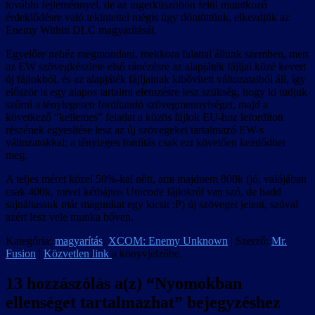
további fejleménnyel, de az ingerküszöbön felül mutatkozó
érdeklődésre való tekintettel mégis úgy döntöttünk, elkezdjük az
Enemy Within DLC magyarítását.
Egyelőre nehéz megmondani, mekkora falattal állunk szemben, mert
az EW szövegkészlete első ránézésre az alapjáték fájljai közé kevert
új fájlokból, és az alapjáték fájljainak kibővített változataiból áll, így
először is egy alapos tartalmi elemzésre lesz szükség, hogy ki tudjuk
szűrni a ténylegesen fordítandó szövegmennyiséget, majd a
következő “kellemes” feladat a közös fájlok EU-hoz lefordított
részének egyesítése lesz az új szövegeket tartalmazó EW-s
változatokkal; a tényleges fordítás csak ezt követően kezdődhet
meg.
A teljes méret közel 50%-kal nőtt, ami majdnem 800k (jó, valójában
csak 400k, mivel kétbájtos Unicode fájlokról van szó, de hadd
sajnáltassuk már magunkat egy kicsit :P) új szöveget jelent, szóval
azért lesz vele munka bőven.
Kategória:
magyarítás
,
XCOM: Enemy Unknown
| Szerző:
Mr.
Fusion
|
Közvetlen link
a könyvjelzőbe.
13 hozzászólás a(z) “
Nyomokban
ellenséget tartalmazhat
” bejegyzéshez