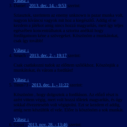
Válasz
↓
Daniel
-
2013. dec. 14. - 9:53
szerint:
Sziasztok, szerintem az enemy unknown is pazar munka volt,
nagyon kíváncsi vagyok mit hoz a kiegészítő. Addig el se
kezdem a játékot amíg nincs hozzá magyarítás, mert így teljes
egészében koncentrálhatok a sztorira anélkül hogy
fordítgatnom kéne a szövegeket. Köszönöm a munkátokat,
csak így tovább!
Válasz
↓
Smach
-
2013. dec. 2. - 19:17
szerint:
Csak csatlakozni tudok az előttem szólókhoz. Köszönjük a
munkátokat, és várom a fordítást!
Válasz
↓
Tinus73
-
2013. dec. 1. - 11:22
szerint:
Köszönöm , hogy dolgoztok a fordításon. Az előző részt is
azért vittem végig, mert volt hozzá tőletek magyarítás, és úgy
sokkal élvezetesebb volt végigtolni. Ezt se kezdem el addig,
amíg nem készültök el vele. Előre is köszönöm a sok munkát.
Válasz
↓
Gyuri
-
2013. nov. 28. - 13:46
szerint: