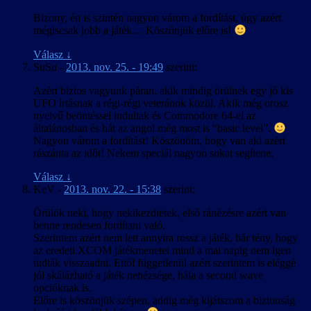
Bizony, én is szintén nagyon várom a fordítást, úgy azért
mégiscsak jobb a játék… Köszönjük előre is!
Válasz
↓
SuSu
-
2013. nov. 25. - 19:49
szerint:
Azért biztos vagyunk páran, akik mindig örülnek egy jó kis
UFO írtásnak a régi-régi veteránok közül. Akik még orosz
nyelvű beöntéssel indultak és Commodore 64-el az
általánosban és hát az angol még most is “basic level”.
Nagyon várom a fordítást! Köszönöm, hogy van aki azért
rászánta az időt! Nekem speciál nagyon sokat segítene.
Válasz
↓
KeV
-
2013. nov. 22. - 15:38
szerint:
Örülök neki, hogy nekikezdtetek, első ránézésre azért van
benne rendesen fordítani való.
Szerintem azért nem lett annyira rossz a játék, bár tény, hogy
az eredeti XCOM játékmenetet mind a mai napig nem igen
tudták visszaadni. Ettől függetlenül azért szerintem is eléggé
jól skálázható a játék nehézsége, hála a second wave
opcióknak is.
Előre is köszönjük szépen, addig még kijátszom a biztonság