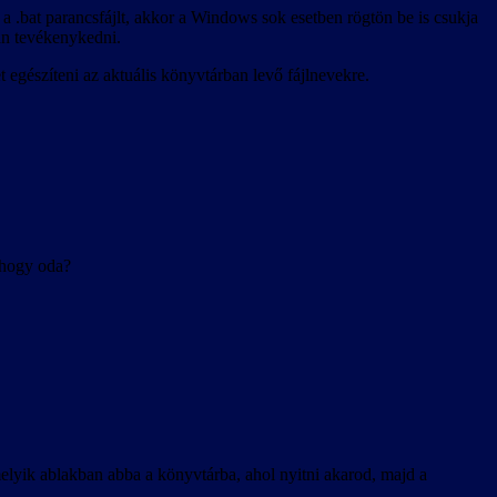
d a .bat parancsfájlt, akkor a Windows sok esetben rögtön be is csukja
an tevékenykedni.
 egészíteni az aktuális könyvtárban levő fájlnevekre.
 hogy oda?
elyik ablakban abba a könyvtárba, ahol nyitni akarod, majd a
.