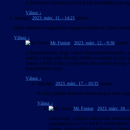
A Prohardver fórumán a STALKER-es témákban sok modhoz 
Válasz
↓
zunyiga
-
2023. márc. 11. - 14:21
szerint:
Helló feltettem a magyaritást magyar is minden de felirat viszon
Válasz
↓
Mr. Fusion
-
2023. márc. 12. - 9:36
szerint:
A legvalószínűbb, hogy valami olyan modot használsz, ami 
amihez a magyarítás készült). Ebben az esetben az alap 
Ahogy a leírás is írja, a magyarítás más modokkal vagy 
kompatibilissé tenni.
Válasz
↓
zunyiga
-
2023. márc. 17. - 10:35
szerint:
Na hát a játékot steam-en vettem meg és csak a mag
Válasz
↓
Mr. Fusion
-
2023. márc. 18. -
Akkor vagy a játékon változtattak jelentősen
jogtulajdonos a STALKER 2 előkészítésére ú
Esetleg, valami okból a Beállítások > Hang m