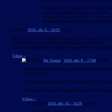
A szögletes zárójel nem kell az útvonalmegad
neked van szükséged. Tehát jelen esetben:
SCOPMagyaritas-Telepito "F:\Install
Ha tényleg itt van a játék, ennek elvileg mű
TheFeri
-
2016. okt. 8. - 10:55
szerint:
Helló! Nekem olyan problémám lenne hogy elindítom a telepítő.b
könyvtárnév, vagy a kötetcímke szintaxisa nem megfelelő.
Most nem tudom ilyenkor mit kellene tennem előre is köszönöm 
Válasz
↓
Mr. Fusion
-
2016. okt. 9. - 17:00
szerint:
Ha a telepítő nem találja meg a játékot, akkor miután kilé
kibontottad), pl.:
SCOPMagyaritas-Telepito “D:\Jatekok\STALKER Call o
Lényeges lehet, hogy ha a telepítési könyvtár nevében vag
Válasz
↓
TheFeri
-
2016. okt. 14. - 14:59
szerint:
Köszönöm a segítséget!