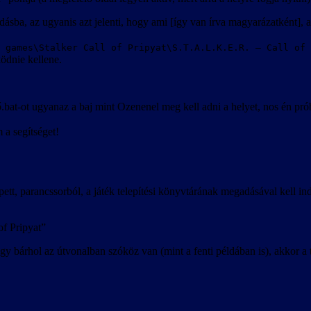
ásba, az ugyanis azt jelenti, hogy ami [így van írva magyarázatként], ah
 games\Stalker Call of Pripyat\S.T.A.L.K.E.R. – Call of 
ködnie kellene.
at-ot ugyanaz a baj mint Ozenenel meg kell adni a helyet, nos én prób
a segítséget!
pett, parancssorból, a játék telepítési könyvtárának megadásával kell in
f Pripyat”
y bárhol az útvonalban szóköz van (mint a fenti példában is), akkor a te