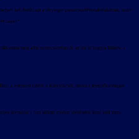
elyett kell beríni azt a tényleges parancsot/útvonalat/akármit, amire
Pripyat"
álkoztam meg adni parancssorban de az írja ki hogy:a fájlnév, a
dítani a telepítést (abból a könyvtárból, ahova a telepítőcsomagot
ljes útvonalat a fent látható módon idézőjelek közé kell tenni.