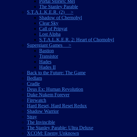
Portal Stories: Mel
The Stanley Parable
S.T.A.L.K.E.R. (2) >
Shadow of Chernobyl
Clear Sky
Call of Pripyat
Lost Alpha
S.T.A.L.K.E.R. 2: Heart of Chornobyl
Supergiant Games >
Bastion
Transistor
Hades
Hades II
Back to the Future: The Game
Bedlam
Cradle
Deus Ex: Human Revolution
Duke Nukem Forever
Firewatch
Hard Reset, Hard Reset Redux
Shadow Warrior
Stray
The Invincible
The Stanley Parable: Ultra Deluxe
XCOM: Enemy Unknown