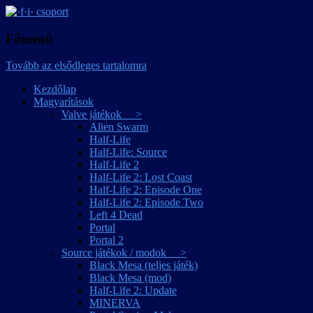
játékmagyarítások
·f·i· csoport
Főmenü
Tovább az elsődleges tartalomra
Kezdőlap
Magyarítások
Valve játékok >
Alien Swarm
Half-Life
Half-Life: Source
Half-Life 2
Half-Life 2: Lost Coast
Half-Life 2: Episode One
Half-Life 2: Episode Two
Left 4 Dead
Portal
Portal 2
Source játékok / modok >
Black Mesa (teljes játék)
Black Mesa (mod)
Half-Life 2: Update
MINERVA