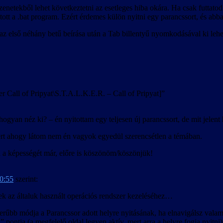
 üzenetekből lehet következtetni az esetleges hiba okára. Ha csak futtato
ott a .bat program. Ezért érdemes külön nyitni egy parancssort, és abb
az első néhány betű beírása után a Tab billentyű nyomkodásával ki lehet
r Call of Pripyat\S.T.A.L.K.E.R. – Call of Pripyat]”
gyan néz ki? – én nyitottam egy teljesen új parancssort, de mit jelent
mert ahogy látom nem én vagyok egyedül szerencsétlen a témában.
 a képességét már, előre is köszönöm/köszönjük!
10:55
szerint:
nek az általuk használt operációs rendszer kezeléséhez…
űbb módja a Parancssor adott helyre nyitásának, ha elnavigálsz valam
ntja (a megfelelő oldal legyen aktív, mert arra a helyre fogja nyitni)