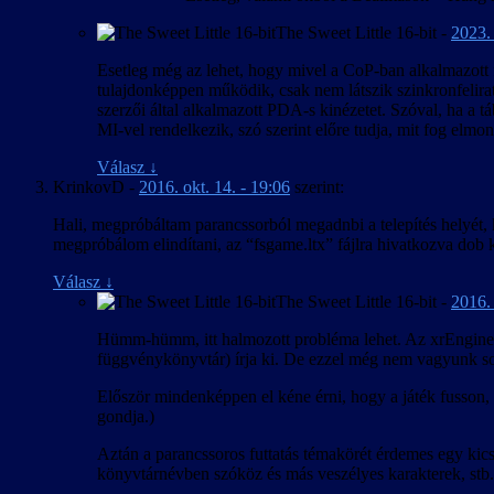
The Sweet Little 16-bit
-
2023. 
Esetleg még az lehet, hogy mivel a CoP-ban alkalmazott f
tulajdonképpen működik, csak nem látszik szinkronfelirat
szerzői által alkalmazott PDA-s kinézetet. Szóval, ha a
MI-vel rendelkezik, szó szerint előre tudja, mit fog elmon
Válasz
↓
KrinkovD
-
2016. okt. 14. - 19:06
szerint:
Hali, megpróbáltam parancssorból megadnbi a telepítés helyét, 
megpróbálom elindítani, az “fsgame.ltx” fájlra hivatkozva dob 
Válasz
↓
The Sweet Little 16-bit
-
2016. 
Hümm-hümm, itt halmozott probléma lehet. Az xrEngine.exe
függvénykönyvtár) írja ki. De ezzel még nem vagyunk so
Először mindenképpen el kéne érni, hogy a játék fusson, l
gondja.)
Aztán a parancssoros futtatás témakörét érdemes egy kics
könyvtárnévben szóköz és más veszélyes karakterek, stb.