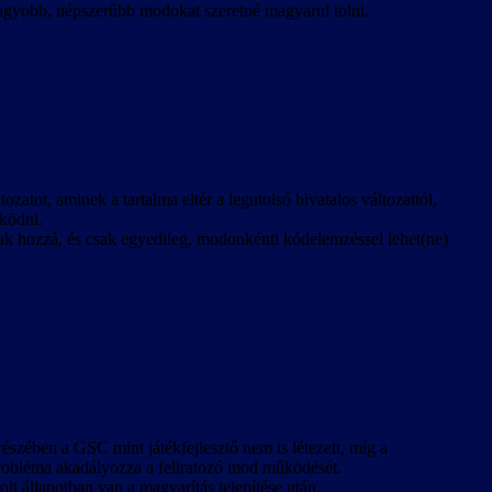
agyobb, népszerűbb modokat szeretné magyarul tolni.
zatot, aminek a tartalma eltér a legutolsó hivatalos változattól,
űködni.
ak hozzá, és csak egyedileg, modonkénti kódelemzéssel lehet(ne)
észében a GSC mint játékfejlesztő nem is létezett, míg a
robléma akadályozza a feliratozó mod működését.
lt állapotban van a magyarítás telepítése után.