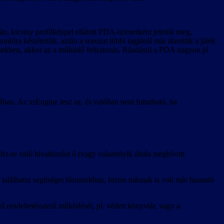
n, kicsiny profilképpel ellátott PDA-üzenetként jelenik meg,
óra készítettük, aztán a sorozat többi tagjánál már átvettük a játék
netekben, akkor az a működő feliratozás. Ráadásul a PDA nagyon jó
ában. Az xrEngine lesz az, és valóban nem futtatható, ha
tx-re való hivatkozást ő (vagy valamelyik általa meghívott
 találhatsz segítséget fórumokban, biztos másnak is volt már hasonló
ő rendeltetésszerű működését, pl. védett könyvtár, vagy a