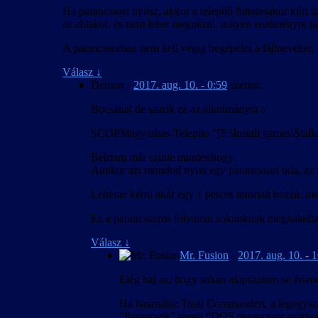
Ha parancssort nyitsz, akkor a telepítő futtatásakor kiírt
az ablakot, és nem lehet megnézni, milyen eredményre jut
A parancssorban nem kell végig begépelni a fájlneveket, 
Válasz
↓
Demon
-
2017. aug. 10. - 0:59
szerint:
Bocsánat de szarik ez az alkotmányra :/
SCOPMagyaritas-Telepito “[F:\Install games\Stalke
Beírtam már szinte mindenhogy.
Amikor azt mondod nyiss egy parancssort oda, az ho
Lehetne kérni akár egy 1 perces tutorialt hozzá, 
Ez a parancssoros folyamat sokunknak meghaladta
Válasz
↓
Mr. Fusion
-
2017. aug. 10. - 
Elég baj az, hogy sokan alapszinten se érte
Ha használsz Total Commandert, a legegyszer
“Parancsok” menü “DOS parancssor nyitása” po