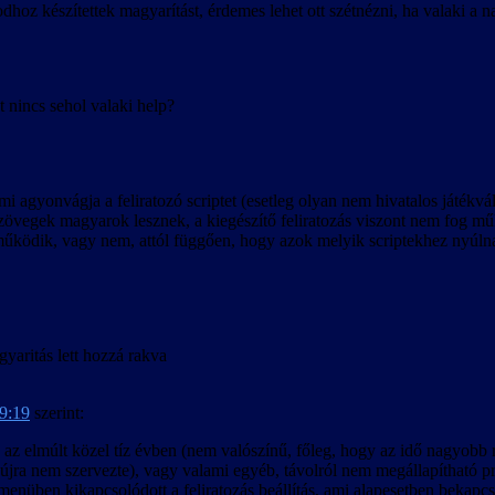
készítettek magyarítást, érdemes lehet ott szétnézni, ha valaki a n
t nincs sehol valaki help?
agyonvágja a feliratozó scriptet (esetleg olyan nem hivatalos játékválto
szövegek magyarok lesznek, a kiegészítő feliratozás viszont nem fog m
működik, vagy nem, attól függően, hogy azok melyik scriptekhez nyúln
yaritás lett hozzá rakva
 9:19
szerint:
 az elmúlt közel tíz évben (nem valószínű, főleg, hogy az idő nagyobb r
jra nem szervezte), vagy valami egyéb, távolról nem megállapítható p
enüben kikapcsolódott a feliratozás beállítás, ami alapesetben bekapcso