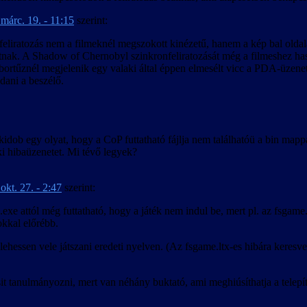
márc. 19. - 11:15
szerint:
eliratozás nem a filmeknél megszokott kinézetű, hanem a kép bal oldalá
nak. A Shadow of Chernobyl szinkronfeliratozását még a filmeshez hasonl
 tábortűznél megjelenik egy valaki által éppen elmesélt vicc a PDA-üze
dani a beszélő.
kidob egy olyat, hogy a CoP futtatható fájlja nem találhatóü a bin mapp
ki hibaüzenetet. Mi tévő legyek?
okt. 27. - 2:47
szerint:
 attól még futtatható, hogy a játék nem indul be, mert pl. az fsgame.l
kkal előrébb.
ehessen vele játszani eredeti nyelven. (Az fsgame.ltx-es hibára keresve
it tanulmányozni, mert van néhány buktató, ami meghiúsíthatja a telepít