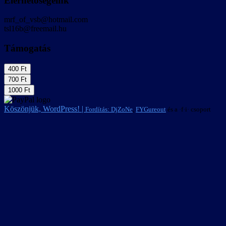
Elérhetőségeink
mrf_of_vsb@hotmail.com
tsl16b@freemail.hu
Támogatás
Köszönjük, WordPress! |
Fordítás:
DjZoNe
,
FYGureout
és a ·f·i· csoport