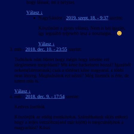
hogy lássuk, mi a helyzet.
Válasz
↓
NagySándor
-
2019. szept. 18. - 9:37
szerint:
Köszönöm a gyors választ. Nem is baj igazán,
így legalább teljesebb lesz a nosztalgia…
Válasz
↓
mib
-
2018. dec. 10. - 23:55
szerint:
Tudnátok adni ötletet hogy mégis hogy lehetne ezt
ideglenesen megoldani? Mit kéne hackelnem hozzá? Igazából
nekem(fateromnak) csak a történet kéne magyarul, a többi
nem lényeg. Megtudnátok ezt nézni? Még fizetnék is érte, de
sztem más is.
Válasz
↓
mib
-
2018. dec. 9. - 17:54
szerint:
Kedves fordítók
Köszönjük az eddig munkátokat. Számíthatunk rá(és mikor)
hogy a teljes verzióhoz(ami már kijött) is megcsináljátok a
magyarítást? Köszi