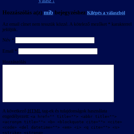
Válasz
↓
Hozzászólás a(z)
mib
bejegyzéshez
Kilépés a válaszból
Az email címet nem tesszük közzé.
A kötelező mezőket
*
karakterrel
jelöljük.
Név
*
Email
*
Hozzászólás
A következő
HTML
tag-ek és tulajdonságok használata
engedélyezett:
<a href="" title=""> <abbr title="">
<acronym title=""> <b> <blockquote cite=""> <cite>
<code> <del datetime=""> <em> <i> <q cite=""> <s>
<strike> <strong>