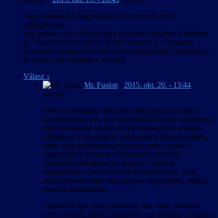
Nagy köszönet a magyarításért, élvezet volt ezzel
végigjátszani!
Egy kérdés: ez a változat ugye a modos, ingyenes verzióhoz
jó. Viszont közben kijött a fizetős változat is a Steamen,
tervezitek a magyarítást ahhoz is hozzáigazítani? (próbáltam,
de simán csak rátelepítve nem jó)
Válasz
↓
Mr. Fusion
-
2015. okt. 20. - 13:44
szerint:
Mivel technikailag még nem jelent meg, csak korai
hozzáférésben van, és a fejlesztőktől kapott (viszonylag
régi) információ szerint tervbe vannak véve jelentős
változások a lokalizációs rendszerben (olyan szintűek,
amik miatt gyakorlatilag újra kell majd csinálni a
magyarítást a Steames változathoz), nem tűnt
ésszerűnek átdolgozni az ingyenes változat
magyarítását a Steames korai hozzáférésesre, hogy
utána lehessen majd még egyszer megcsinálni, miután
mindent átalakítottak.
Viszont én épp most jutottam el oda, hogy érdemes
lenne ránézni, milyen állapotban van jelenleg a Steames