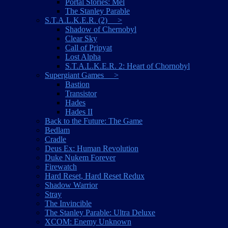
Portal Stories: Mel
The Stanley Parable
S.T.A.L.K.E.R. (2) >
Shadow of Chernobyl
Clear Sky
Call of Pripyat
Lost Alpha
S.T.A.L.K.E.R. 2: Heart of Chornobyl
Supergiant Games >
Bastion
Transistor
Hades
Hades II
Back to the Future: The Game
Bedlam
Cradle
Deus Ex: Human Revolution
Duke Nukem Forever
Firewatch
Hard Reset, Hard Reset Redux
Shadow Warrior
Stray
The Invincible
The Stanley Parable: Ultra Deluxe
XCOM: Enemy Unknown