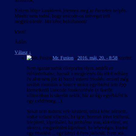
Sziasztok,
Nekem hülye karakterek jelennek meg az ékezetek helyén.
Mintha nem tudná, hogy unicode-os szöveget kell
megjelenítenie. Mit kéne beállítanom?
köszi!
Ádám
Válasz
↓
Mr. Fusion
-
2016. máj. 20. - 8:58
szerint:
Nem igazán tudok elképzelni olyat, amitől ez
előfordulhatna, hacsak a megjelenés óta eltelt néhány
év alatt nem jött ki hozzá valami frissítés, amivel még
tovább rontották a Source motor egyébként sem épp
kiemelkedő Unicode fontkezelésén (a fizetős
változatban is sikerült nekik, bár az úgy egyébként is
egy csődtömeg…).
Sokat nem tudunk vele kezdeni, utána kéne néznem,
volt-e valami változás, ha igen, honnan lehet letölteni,
telepíteni, kipróbálni, ha probléma van, kideríteni, mi
okozza, megpróbálni kijavítani, ha lehetséges, kiadni
egy frissítést… egy közel 4 éves játéknál. Nem sok