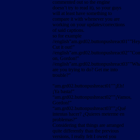
commented out so the engine
doesn’t try to read it), so your guys
will at least have something to
compare it with whenever you are
working on your updates/corrections
of said captions.
so for example
//english”am.grd02.buttonpushreact01″”Hey
Cut it out!”
//english”am.grd02.buttonpushreact02″”Co
on, Gordon!”
//english”am.grd02.buttonpushreact03″”Wh
are you trying to do? Get me into
trouble?”
“am.grd02.buttonpushreact01″”¡Eh!
¡Ya basta!”
“am.grd02.buttonpushreact02″”¡Vamos,
Gordon!”
“am.grd02.buttonpushreact03″”¿Qué
intentas hacer? ¿Quieres meterme en
problemas?”
Considering that things are arranged
quite differently than the previous
versions, I really felt I owed you