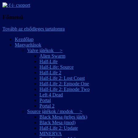
játékmagyarítások
·f·i· csoport
Főmenü
Tovább az elsődleges tartalomra
Kezdőlap
Magyarítások
Valve játékok >
Alien Swarm
Half-Life
Half-Life: Source
Half-Life 2
Half-Life 2: Lost Coast
Half-Life 2: Episode One
Half-Life 2: Episode Two
Left 4 Dead
Portal
Portal 2
Source játékok / modok >
Black Mesa (teljes játék)
Black Mesa (mod)
Half-Life 2: Update
MINERVA