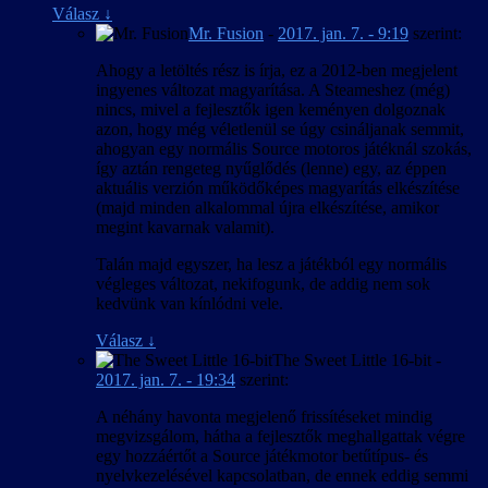
Válasz
↓
Mr. Fusion
-
2017. jan. 7. - 9:19
szerint:
Ahogy a letöltés rész is írja, ez a 2012-ben megjelent
ingyenes változat magyarítása. A Steameshez (még)
nincs, mivel a fejlesztők igen keményen dolgoznak
azon, hogy még véletlenül se úgy csináljanak semmit,
ahogyan egy normális Source motoros játéknál szokás,
így aztán rengeteg nyűglődés (lenne) egy, az éppen
aktuális verzión működőképes magyarítás elkészítése
(majd minden alkalommal újra elkészítése, amikor
megint kavarnak valamit).
Talán majd egyszer, ha lesz a játékból egy normális
végleges változat, nekifogunk, de addig nem sok
kedvünk van kínlódni vele.
Válasz
↓
The Sweet Little 16-bit
-
2017. jan. 7. - 19:34
szerint:
A néhány havonta megjelenő frissítéseket mindig
megvizsgálom, hátha a fejlesztők meghallgattak végre
egy hozzáértőt a Source játékmotor betűtípus- és
nyelvkezelésével kapcsolatban, de ennek eddig semmi