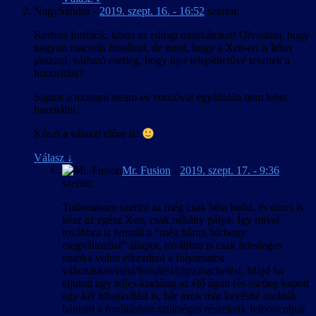
NagySándor
-
2019. szept. 16. - 16:52
szerint:
Kedves fordítók, köszi az eddigi munkátokat! Olvastam, hogy
nagyon macerás frissíteni, de most, hogy a Xen-en is lehet
játszani, várható esetleg, hogy újra telepíthetővé teszitek a
honosítást?
Sajnos a mostani steam-es verzióval egyáltalán nem lehet
használni.
Köszi a választ előre is!
Válasz
↓
Mr. Fusion
-
2019. szept. 17. - 9:36
szerint:
Tudomásom szerint az még csak béta build, és nincs is
kész az egész Xen, csak néhány pálya. Így mivel
továbbra is fennáll a “még bármi bárhogy
megváltozhat” állapot, továbbra is csak felesleges
munka volna elkezdeni a folyamatos
változáskövetést/frissítést/(újra)hackelést. Majd ha
eljutott egy teljes kiadásig az élő ágon (és esetleg kapott
egy-két hibajavítást is, bár azok már kevésbé szokták
bántani a fordításhoz szükséges részeket), felboncoljuk