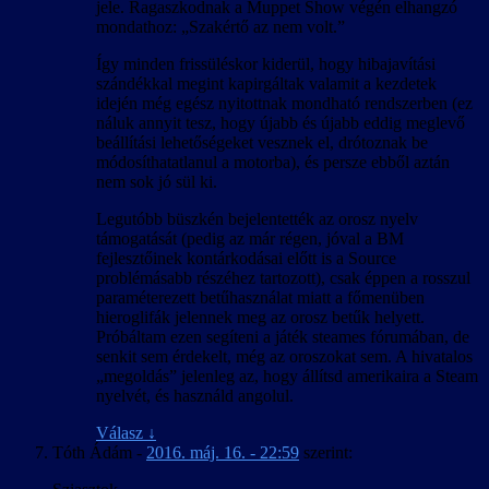
jele. Ragaszkodnak a Muppet Show végén elhangzó
mondathoz: „Szakértő az nem volt.”
Így minden frissüléskor kiderül, hogy hibajavítási
szándékkal megint kapirgáltak valamit a kezdetek
idején még egész nyitottnak mondható rendszerben (ez
náluk annyit tesz, hogy újabb és újabb eddig meglevő
beállítási lehetőségeket vesznek el, drótoznak be
módosíthatatlanul a motorba), és persze ebből aztán
nem sok jó sül ki.
Legutóbb büszkén bejelentették az orosz nyelv
támogatását (pedig az már régen, jóval a BM
fejlesztőinek kontárkodásai előtt is a Source
problémásabb részéhez tartozott), csak éppen a rosszul
paraméterezett betűhasználat miatt a főmenüben
hieroglifák jelennek meg az orosz betűk helyett.
Próbáltam ezen segíteni a játék steames fórumában, de
senkit sem érdekelt, még az oroszokat sem. A hivatalos
„megoldás” jelenleg az, hogy állítsd amerikaira a Steam
nyelvét, és használd angolul.
Válasz
↓
Tóth Ádám
-
2016. máj. 16. - 22:59
szerint: