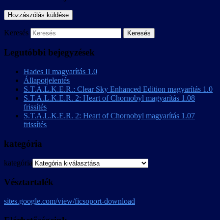
Keresés
Legutóbbi bejegyzések
Hades II magyarítás 1.0
Állapotjelentés
S.T.A.L.K.E.R.: Clear Sky Enhanced Edition magyarítás 1.0
S.T.A.L.K.E.R. 2: Heart of Chornobyl magyarítás 1.08
frissítés
S.T.A.L.K.E.R. 2: Heart of Chornobyl magyarítás 1.07
frissítés
kategória
kategória
Vésztartalék
sites.google.com/view/ficsoport-download