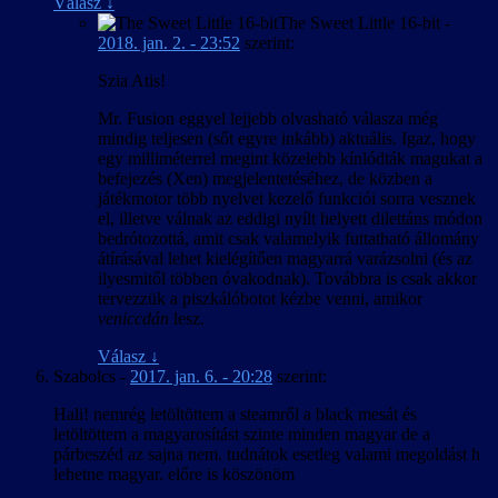
Válasz
↓
The Sweet Little 16-bit
-
2018. jan. 2. - 23:52
szerint:
Szia Atis!
Mr. Fusion eggyel lejjebb olvasható válasza még
mindig teljesen (sőt egyre inkább) aktuális. Igaz, hogy
egy milliméterrel megint közelebb kínlódták magukat a
befejezés (Xen) megjelentetéséhez, de közben a
játékmotor több nyelvet kezelő funkciói sorra vesznek
el, illetve válnak az eddigi nyílt helyett dilettáns módon
bedrótozottá, amit csak valamelyik futtatható állomány
átírásával lehet kielégítően magyarrá varázsolni (és az
ilyesmitől többen óvakodnak). Továbbra is csak akkor
tervezzük a piszkálóbotot kézbe venni, amikor
veniccdán
lesz.
Válasz
↓
Szabolcs
-
2017. jan. 6. - 20:28
szerint:
Hali! nemrég letöltöttem a steamről a black mesát és
letöltöttem a magyarosítást szinte minden magyar de a
párbeszéd az sajna nem. tudnátok esetleg valami megoldást h
lehetne magyar. előre is köszönöm