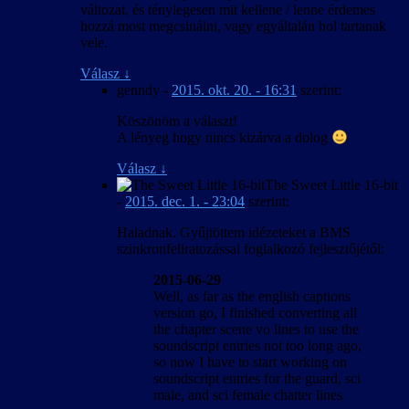
változat, és ténylegesen mit kellene / lenne érdemes
hozzá most megcsinálni, vagy egyáltalán hol tartanak
vele.
Válasz
↓
genndy
-
2015. okt. 20. - 16:31
szerint:
Köszönöm a választ!
A lényeg hogy nincs kizárva a dolog
Válasz
↓
The Sweet Little 16-bit
-
2015. dec. 1. - 23:04
szerint:
Haladnak. Gyűjtöttem idézeteket a BMS
szinkronfeliratozással foglalkozó fejlesztőjétől:
2015-06-29
Well, as far as the english captions
version go, I finished converting all
the chapter scene vo lines to use the
soundscript entries not too long ago,
so now I have to start working on
soundscript entries for the guard, sci
male, and sci female chatter lines