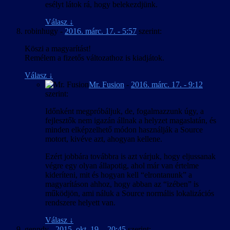
esélyt látok rá, hogy belekezdjünk.
Válasz
↓
robinhugy
-
2016. márc. 17. - 5:57
szerint:
Köszi a magyarítást!
Remélem a fizetős változathoz is kiadjátok.
Válasz
↓
Mr. Fusion
-
2016. márc. 17. - 9:12
szerint:
Időnként megpróbáljuk, de, fogalmazzunk úgy, a
fejlesztők nem igazán állnak a helyzet magaslatán, és
minden elképzelhető módon használják a Source
motort, kivéve azt, ahogyan kellene.
Ezért jobbára továbbra is azt várjuk, hogy eljussanak
végre egy olyan állapotig, ahol már van értelme
kideríteni, mit és hogyan kell “elrontanunk” a
magyarításon ahhoz, hogy abban az “izében” is
működjön, ami náluk a Source normális lokalizációs
rendszere helyett van.
Válasz
↓
genndy
-
2015. okt. 19. - 20:45
szerint: