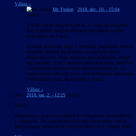
Válasz
↓
Mr. Fusion
-
2018. dec. 10. - 15:04
szerint:
A teljes verzió még nem jött ki, az évek óta tologatott
Xen legújabb megjelenési ideje tudomásom szerint
most éppen jövő nyár.
A másik probléma, hogy a fejlesztők (legalábbis amikor
legutóbb néztünk körül ebben az ügyben) erősen
dolgoztak azon, hogy semmi se úgy működjön, ahogy
egy normális Source motoros játéknál kellene, beleértve
a lokalizációs rendszer teljes ellehetetlenítését is. Ha
majd egyszer elkészül, és ha működőképessé lehet tenni
a feliratozást, majd átgondoljuk a dolgot.
Válasz
↓
Atis
-
2018. jan. 2. - 12:25
szerint:
Helló.
Megvettem a steam-en a játékot de sehogy nem akar működni
a magyarítás. Ha a játékkönyvtárba telepítem akkor sem ha
pedig magam másolom be a helyére akkor sem. Valami ötlet?