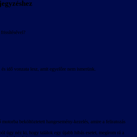
jegyzéshez
rissítésével?
ai és idő vonzata lesz, amit egyelőre nem ismerünk.
 motorba beköltöztetett hangesemény-kezelés, amire a feliratozás
jából úgy néz ki, hogy találok egy újabb hibás esetet, megírom rá a