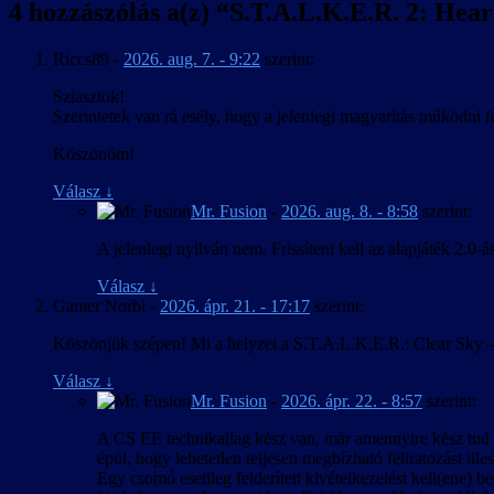
4 hozzászólás a(z) “
S.T.A.L.K.E.R. 2: Heart
Riccs89
-
2026. aug. 7. - 9:22
szerint:
Sziasztok!
Szerintetek van rá esély, hogy a jelenlegi magyarítás működni 
Köszönöm!
Válasz
↓
Mr. Fusion
-
2026. aug. 8. - 8:58
szerint:
A jelenlegi nyilván nem. Frissíteni kell az alapjáték 2.0-
Válasz
↓
Gamer Norbi
-
2026. ápr. 21. - 17:17
szerint:
Köszönjük szépen! Mi a helyzet a S.T.A.L.K.E.R.: Clear Sky 
Válasz
↓
Mr. Fusion
-
2026. ápr. 22. - 8:57
szerint:
A CS EE technikailag kész van, már amennyire kész tud l
épül, hogy lehetetlen teljesen megbízható feliratozást ille
Egy csomó esetileg felderített kivételkezelést kell(ene) be