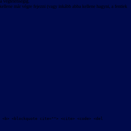
 a végtelenségig.
kellene már végre fejezni (vagy inkább abba kellene hagyni, a fentiek
 <b> <blockquote cite=""> <cite> <code> <del