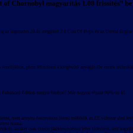
 of Chornobyl magyarítás 1.08 frissítés
” be
fog az augusztus 20-án megjelnő 2.0 Cost Of Hope és az Unreal Engine f
ás verziójához, plusz lefordítani a kiegészítő anyagát. De ennek technik
– Enhanced Edition magyarításával? Már nagyon régóta 90%-on áll.
enni, mert annyira összevissza (nem) működik az EE változat alatt levő
szteni hozzá.
építeni, amiket csak célzott játékteszteléssel lehet kideríteni, ami nagy