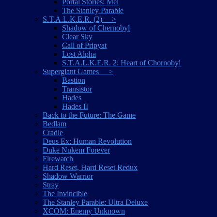
Portal Stories: Mel
The Stanley Parable
S.T.A.L.K.E.R. (2) >
Shadow of Chernobyl
Clear Sky
Call of Pripyat
Lost Alpha
S.T.A.L.K.E.R. 2: Heart of Chornobyl
Supergiant Games >
Bastion
Transistor
Hades
Hades II
Back to the Future: The Game
Bedlam
Cradle
Deus Ex: Human Revolution
Duke Nukem Forever
Firewatch
Hard Reset, Hard Reset Redux
Shadow Warrior
Stray
The Invincible
The Stanley Parable: Ultra Deluxe
XCOM: Enemy Unknown