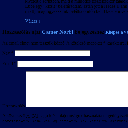
kivételt a scriptben, majd a működés tesztelésekor találok
Ebbe egy “kicsit” belefáradtam, aztán jött a Hades II ami
miatt), majd igyekszünk belátható időn belül kezdeni v
Válasz
↓
Hozzászólás a(z)
Gamer Norbi
bejegyzéshez
Kilépés a v
Az email címet nem tesszük közzé.
A kötelező mezőket
*
karakterrel j
Név
*
Email
*
Hozzászólás
A következő
HTML
tag-ek és tulajdonságok használata engedélyezet
datetime=""> <em> <i> <q cite=""> <s> <strike> <strong>