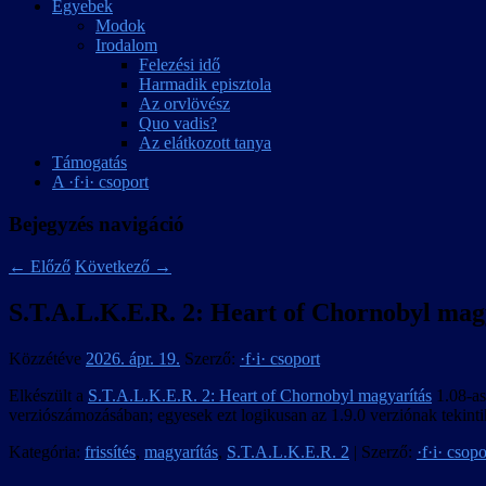
Egyebek
Modok
Irodalom
Felezési idő
Harmadik episztola
Az orvlövész
Quo vadis?
Az elátkozott tanya
Támogatás
A ·f·i· csoport
Bejegyzés navigáció
←
Előző
Következő
→
S.T.A.L.K.E.R. 2: Heart of Chornobyl magya
Közzétéve
2026. ápr. 19.
Szerző:
·f·i· csoport
Elkészült a
S.T.A.L.K.E.R. 2: Heart of Chornobyl magyarítás
1.08-as
verziószámozásában; egyesek ezt logikusan az 1.9.0 verziónak tekint
Kategória:
frissítés
,
magyarítás
,
S.T.A.L.K.E.R. 2
| Szerző:
·f·i· csopo