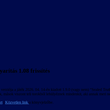
rítás 1.08 frissítés
 verziója a játék 2026. 04. 14-én kiadott 1.9.0 (vagy nem) “Sealed Truth
ik, mások viszont teli torokból lehülyéznek mindenkit, aki annak meri
rt
|
Közvetlen link
a könyvjelzőbe.