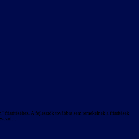
” frissítéséhez. A fejlesztők továbbra sem remekelnek a frissítések
 nevezni…